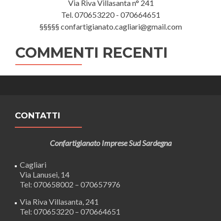
Via Riva Villasanta n° 241
Tel. 070653220 - 070664651
§§§§§ confartigianato.cagliari@gmail.com
COMMENTI RECENTI
CONTATTI
Confartigianato Imprese Sud Sardegna
Cagliari
Via Lanusei, 14
Tel: 070658002 – 070657976
Via Riva Villasanta, 241
Tel: 070653220 – 070664651