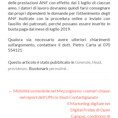
delle prestazioni ANF con effetto dal 1 luglio di ciascun
anno. I datori di lavoro dovranno quindi farsi consegnare
dai propri dipendenti le domande per l’ottenimento degli
ANF inoltrate con la procedura online o inviate con
l’ausilio dei patronati, perché possano essere inserite in
busta paga dal mese di luglio 2019.
Qualora sia necessario avere ulteriori chiarimenti
sull’argomento, contattare il dott. Pietro Carta al 070
554121
Questo articolo è stato pubblicato in
Generale
,
Head
,
previdenza
. Bookmark
permalink
.
Navigazione
←
Mobilità sostenibile nel Mezzogiorno: i numeri chiave
nel report dell’Ufficio Studi Confartigianato
articoli
Il Marketing digitale nei
Digital Friday di Open
Campus, condizioni di