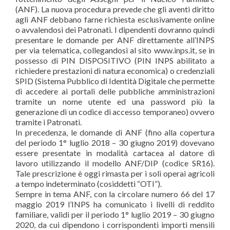
(ANF). La nuova procedura prevede che gli aventi diritto
agli ANF debbano farne richiesta esclusivamente online
o avvalendosi dei Patronati. I dipendenti dovranno quindi
presentare le domande per ANF direttamente all’INPS
per via telematica, collegandosi al sito www.inps.it, se in
possesso di PIN DISPOSITIVO (PIN INPS abilitato a
richiedere prestazioni di natura economica) o credenziali
SPID (Sistema Pubblico di Identità Digitale che permette
di accedere ai portali delle pubbliche amministrazioni
tramite un nome utente ed una password più la
generazione di un codice di accesso temporaneo) ovvero
tramite i Patronati.
In precedenza, le domande di ANF (fino alla copertura
del periodo 1° luglio 2018 – 30 giugno 2019) dovevano
essere presentate in modalità cartacea al datore di
lavoro utilizzando il modello ANF/DIP (codice SR16).
Tale prescrizione è oggi rimasta per i soli operai agricoli
a tempo indeterminato (cosiddetti “OTI”).
Sempre in tema ANF, con la circolare numero 66 del 17
maggio 2019 l’INPS ha comunicato i livelli di reddito
familiare, validi per il periodo 1° luglio 2019 – 30 giugno
2020, da cui dipendono i corrispondenti importi mensili