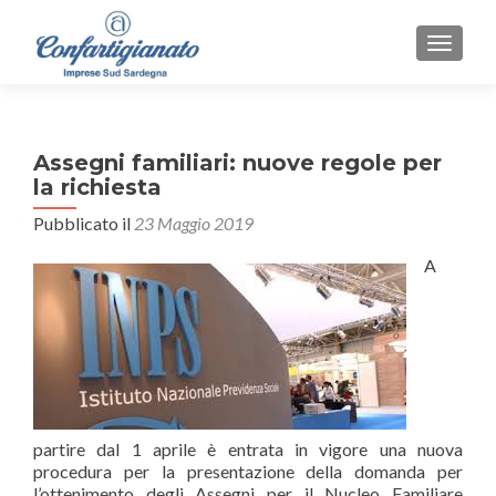
MOSTR
Assegni familiari: nuove regole per
la richiesta
Pubblicato il
23 Maggio 2019
A
partire dal 1 aprile è entrata in vigore una nuova
procedura per la presentazione della domanda per
l’ottenimento degli Assegni per il Nucleo Familiare