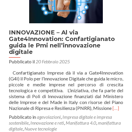
INNOVAZIONE – Al via
Gate4Innovation: Confartigianato
guida le Pmi nell’innovazione
digitale
Pubblicato il
20 Febbraio 2025
Confartigianato Imprese dà il via a Gate4Innovation
(G4I) il Polo per l’Innovazione Digitale che guida le micro,
piccole e medie imprese nel percorso di crescita
tecnologica e competitiva. L’iniziativa, che fa parte del
sistema di Poli di Innovazione finanziati dal Ministero
delle Imprese e del Made in Italy con risorse del Piano
Leggi
Nazionale di Ripresa e Resilienza (PNRR), Missione
[…]
di
Pubblicato in
agevolazioni
,
Impresa digitale e impresa
piùINN
sostenibile
,
Innovazione e reti
,
Manifattura 4.0
,
manifattura
–
digitale
,
Nuove tecnologie
Al