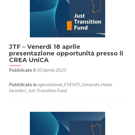
entrare
nell’era
digitale
JTF – Venerdì 18 aprile
presentazione opportunità presso il
CREA UniCA
Pubblicato il
10 Aprile 2025
Pubblicato in
agevolazioni
,
EVENTI
,
Generale
,
Head
,
Incentivi
,
Just Transition Fund