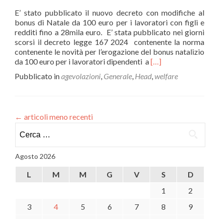
E’ stato pubblicato il nuovo decreto con modifiche al
bonus di Natale da 100 euro per i lavoratori con figli e
redditi fino a 28mila euro. E’ stata pubblicato nei giorni
scorsi il decreto legge 167 2024 contenente la norma
contenente le novità per l’erogazione del bonus natalizio
Leggi
da 100 euro per i lavoratori dipendenti a
[…]
di
Pubblicato in
agevolazioni
,
Generale
,
Head
,
welfare
piùBONUS
NATALE
–
Varate
←
articoli meno recenti
le
Ricerca
nuove
regole
per:
Agosto 2026
L
M
M
G
V
S
D
1
2
3
4
5
6
7
8
9