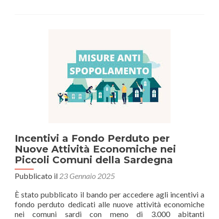
via
Gate4Inn
Confartig
guida
le
Pmi
nell’inno
digitale
Incentivi a Fondo Perduto per
Nuove Attività Economiche nei
Piccoli Comuni della Sardegna
Pubblicato il
23 Gennaio 2025
È stato pubblicato il bando per accedere agli incentivi a
fondo perduto dedicati alle nuove attività economiche
nei comuni sardi con meno di 3.000 abitanti