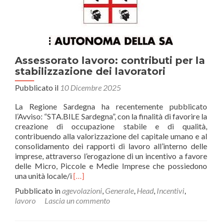
strumenti
di
pagamento
elettronici
Assessorato lavoro: contributi per la
stabilizzazione dei lavoratori
Pubblicato il
10 Dicembre 2025
La Regione Sardegna ha recentemente pubblicato
l’Avviso: “STA.BILE Sardegna”, con la finalità di favorire la
creazione di occupazione stabile e di qualità,
contribuendo alla valorizzazione del capitale umano e al
consolidamento dei rapporti di lavoro all’interno delle
imprese, attraverso l’erogazione di un incentivo a favore
delle Micro, Piccole e Medie Imprese che possiedono
Leggi
una unità locale/i
[…]
di
Pubblicato in
agevolazioni
,
Generale
,
Head
,
Incentivi
,
piùAssessorato
lavoro
Lascia un commento
lavoro:
contributi