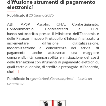
diffusione strumenti di pagamento
elettronici
Pubblicato il
23 Giugno 2026
ABI, APSP, Assofin, CNA, Confartigianato,
Confcommercio, Confesercenti e FIPE
hanno sottoscritto presso il Ministero dell’Economia e
delle Finanze il nuovo Protocollo d’intesa finalizzato a
incrementare diffusione, digitalizzazione,
modernizzazione e concorrenza dei servizi di
pagamento, anche attraverso una maggiore
comprensibilità, comparabilità e mitigazione dei costi
delle transazioni con strumenti di pagamento elettronici,
quali carte di debito, di credito e prepagate. All’accordo,
Leggi
che
[…]
di
Pubblicato in
agevolazioni
,
Generale
,
Head
Lascia un
piùFirmato
commento
al
Mef
protocollo
per
diffusione