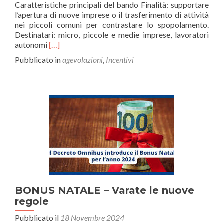
Caratteristiche principali del bando Finalità: supportare
l’apertura di nuove imprese o il trasferimento di attività
nei piccoli comuni per contrastare lo spopolamento.
Destinatari: micro, piccole e medie imprese, lavoratori
Leggi
autonomi
[…]
di
Pubblicato in
agevolazioni
,
Incentivi
piùIncentivi
a
Fondo
Perduto
per
Nuove
Attività
Economiche
nei
Piccoli
Comuni
della
Sardegna
BONUS NATALE – Varate le nuove
regole
Pubblicato il
18 Novembre 2024