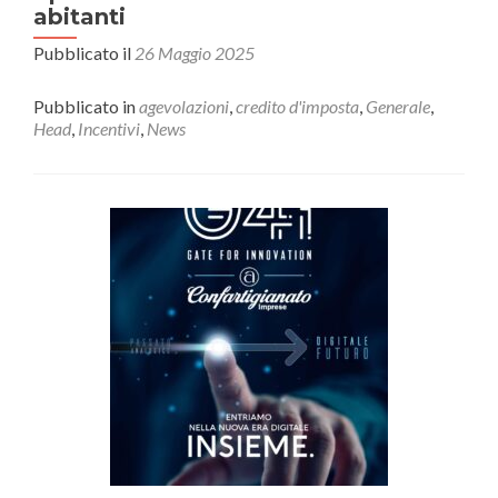
abitanti
Pubblicato il
26 Maggio 2025
Pubblicato in
agevolazioni
,
credito d'imposta
,
Generale
,
Head
,
Incentivi
,
News