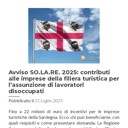
per
la
stabilizzazione
dei
lavoratori
Avviso SO.LA.RE. 2025: contributi
alle imprese della filiera turistica per
l’assunzione di lavoratori
disoccupati
Pubblicato il
21 Luglio 2025
Fino a 22 milioni di euro di incentivi per le imprese
turistiche della Sardegna. Ecco chi può beneficiarne, con
quali requisiti e come presentare domanda. La Regione