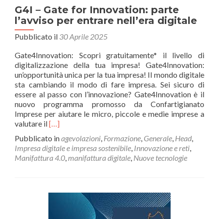
G4I – Gate for Innovation: parte
l’avviso per entrare nell’era digitale
Pubblicato il
30 Aprile 2025
Gate4Innovation: Scopri gratuitamente* il livello di
digitalizzazione della tua impresa! Gate4Innovation:
un’opportunità unica per la tua impresa! Il mondo digitale
sta cambiando il modo di fare impresa. Sei sicuro di
essere al passo con l’innovazione? Gate4Innovation è il
nuovo programma promosso da Confartigianato
Imprese per aiutare le micro, piccole e medie imprese a
Leggi
valutare il
[…]
di
Pubblicato in
agevolazioni
,
Formazione
,
Generale
,
Head
,
piùG4I
Impresa digitale e impresa sostenibile
,
Innovazione e reti
,
–
Manifattura 4.0
,
manifattura digitale
,
Nuove tecnologie
Gate
for
Innovation:
parte
l’avviso
per