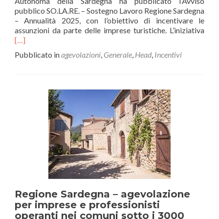
Autonoma della Sardegna ha pubblicato l’Avviso
pubblico SO.LA.RE. – Sostegno Lavoro Regione Sardegna
– Annualità 2025, con l’obiettivo di incentivare le
Legg
assunzioni da parte delle imprese turistiche. L’iniziativa
di
[…]
piùA
Pubblicato in
agevolazioni
,
Generale
,
Head
,
Incentivi
SO.L
202
cont
alle
imp
dell
filie
turi
per
l’as
di
lavo
diso
Regione Sardegna – agevolazione
per imprese e professionisti
operanti nei comuni sotto i 3000