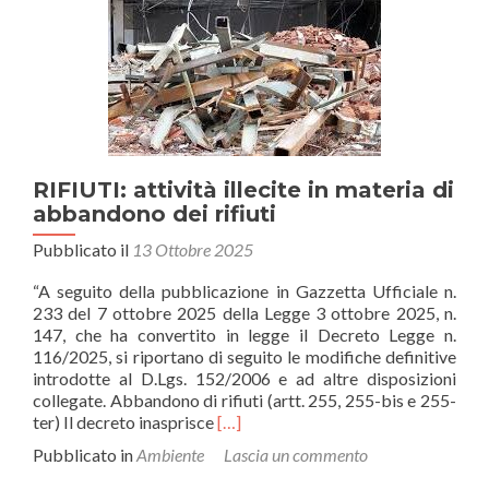
Confartigianato
RIFIUTI: attività illecite in materia di
abbandono dei rifiuti
Pubblicato il
13 Ottobre 2025
“A seguito della pubblicazione in Gazzetta Ufficiale n.
233 del 7 ottobre 2025 della Legge 3 ottobre 2025, n.
147, che ha convertito in legge il Decreto Legge n.
116/2025, si riportano di seguito le modifiche definitive
introdotte al D.Lgs. 152/2006 e ad altre disposizioni
collegate. Abbandono di rifiuti (artt. 255, 255-bis e 255-
Leggi
ter) Il decreto inasprisce
[…]
di
Pubblicato in
Ambiente
Lascia un commento
piùRIFIUTI:
attività