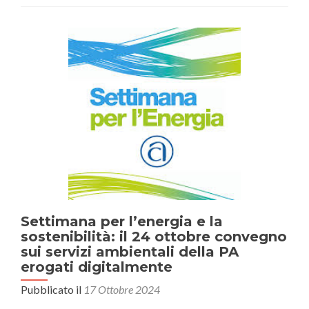
illecite
in
materia
di
abbandono
dei
rifiuti
Settimana per l’energia e la
sostenibilità: il 24 ottobre convegno
sui servizi ambientali della PA
erogati digitalmente
Pubblicato il
17 Ottobre 2024