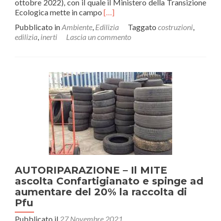
ottobre 2022), con il quale il Ministero della Transizione
Leggi
Ecologica mette in campo
[…]
di
Pubblicato in
Ambiente
,
Edilizia
Taggato
costruzioni
,
piùRifiuti
edilizia
,
inerti
Lascia un commento
da
costruzione:
in
vigore
la
nuova
disciplina
sugli
inerti
AUTORIPARAZIONE – Il MITE
ascolta Confartigianato e spinge ad
aumentare del 20% la raccolta di
Pfu
Pubblicato il
27 Novembre 2021