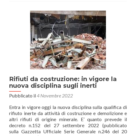
Romagna:
la
solidarietà
alle
imprese
del
territorio
da
parte
di
Confartig
Rifiuti da costruzione: in vigore la
nuova disciplina sugli inerti
Pubblicato il
4 Novembre 2022
Entra in vigore oggi la nuova disciplina sulla qualifica di
rifiuto inerte da attività di costruzione e demolizione e
altri rifiuti di origine minerale. E’ quanto prevede il
decreto n.152 del 27 settembre 2022 (pubblicato
sulla Gazzetta Ufficiale Serie Generale n.246 del 20