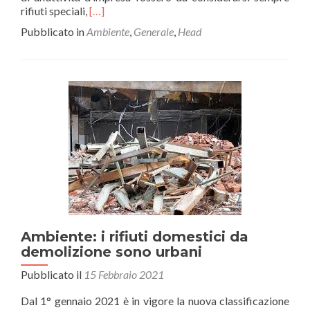
Leggi
rifiuti speciali,
[…]
di
Pubblicato in
Ambiente
,
Generale
,
Head
piùTARI
per
le
imprese
–
L’emendamento
approvato
nel
DL
SOSTEGNI
è
un
pasticcio
che
complica
Ambiente: i rifiuti domestici da
la
demolizione sono urbani
vita
alle
Pubblicato il
15 Febbraio 2021
attività
Dal 1° gennaio 2021 è in vigore la nuova classificazione
produttive