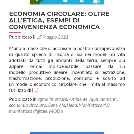
la
raccolta
ECONOMIA CIRCOLARE: OLTRE
di
Pfu
ALL’ETICA, ESEMPI DI
CONVENIENZA ECONOMICA
Pubblicato il
15 Maggio 2021
Mano a mano che si accresce la nostra consapevolezza
di quanto spreco di risorse ci sia nei modelli di vita
adottati da tutti gli abitanti della terra, sempre più
appare ormai indispensabile passare da un
modello produttivo lineare, incentrato su estrazione,
trasformazione, produzione, consumo e scarto ad
un modello economico circolare, che limita al massimo
Leggi
l’utilizzo di
[…]
di
Pubblicato in
agroalimentare
,
Ambiente
,
Appuntamenti
,
piùECONOMIA
economia circolare
,
Generale
,
Head
,
Manifattura 4.0
,
CIRCOLARE:
manifattura digitale
,
MODA
OLTRE
ALL’ETICA,
ESEMPI
DI