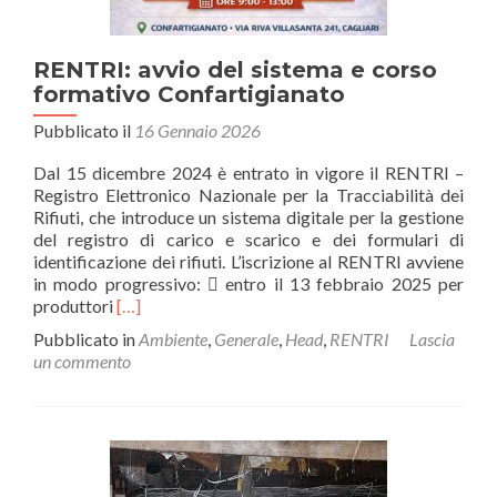
RENTRI: avvio del sistema e corso
formativo Confartigianato
Pubblicato il
16 Gennaio 2026
Dal 15 dicembre 2024 è entrato in vigore il RENTRI –
Registro Elettronico Nazionale per la Tracciabilità dei
Rifiuti, che introduce un sistema digitale per la gestione
del registro di carico e scarico e dei formulari di
identificazione dei rifiuti. L’iscrizione al RENTRI avviene
in modo progressivo:  entro il 13 febbraio 2025 per
Leggi
produttori
[…]
di
Pubblicato in
Ambiente
,
Generale
,
Head
,
RENTRI
Lascia
piùRENTRI:
un commento
avvio
del
sistema
e
corso
formativo