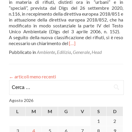
in materia di rifiuti, distinti ora in “urbani” e in
“speciali”, prevista dal Dlgs del 26 settembre 2020,
n.116, in recepimento della direttiva europea 2018/851 e
in attuazione della direttiva europea 2018/852, che ha
modificato in modo sostanziale la parte IV del Testo
Unico Ambientale (Dlgs del 3 aprile 2006, n. 152).
A seguito della nuova classificazione dei rifiuti, si è reso
Leggi
necessario un chiarimento del
[…]
di
Pubblicato in
Ambiente
,
Edilizia
,
Generale
,
Head
piùAmbiente:
i
rifiuti
domestici
←
articoli meno recenti
da
Ricerca
demolizione
sono
per:
urbani
Agosto 2026
L
M
M
G
V
S
D
1
2
3
4
5
6
7
8
9