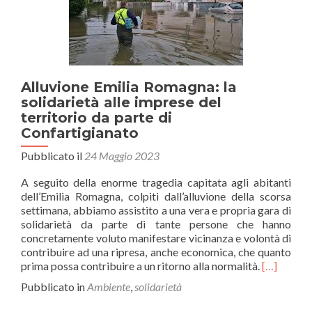
che
dà
il
via
agli
incentivi.
Alluvione Emilia Romagna: la
solidarietà alle imprese del
territorio da parte di
Confartigianato
Pubblicato il
24 Maggio 2023
A seguito della enorme tragedia capitata agli abitanti
dell’Emilia Romagna, colpiti dall’alluvione della scorsa
settimana, abbiamo assistito a una vera e propria gara di
solidarietà da parte di tante persone che hanno
concretamente voluto manifestare vicinanza e volontà di
contribuire ad una ripresa, anche economica, che quanto
Leggi
prima possa contribuire a un ritorno alla normalità.
[…]
di
Pubblicato in
Ambiente
,
solidarietà
piùAlluvio
Emilia