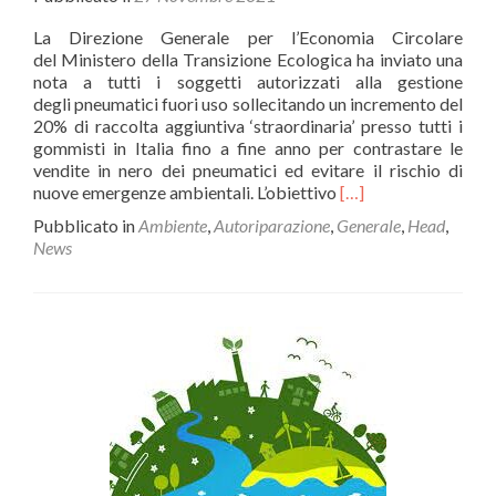
La Direzione Generale per l’Economia Circolare
del Ministero della Transizione Ecologica ha inviato una
nota a tutti i soggetti autorizzati alla gestione
degli pneumatici fuori uso sollecitando un incremento del
20% di raccolta aggiuntiva ‘straordinaria’ presso tutti i
gommisti in Italia fino a fine anno per contrastare le
vendite in nero dei pneumatici ed evitare il rischio di
Leggi
nuove emergenze ambientali. L’obiettivo
[…]
di
Pubblicato in
Ambiente
,
Autoriparazione
,
Generale
,
Head
,
piùAUTORIPARAZ
News
–
Il
MITE
ascolta
Confartigianato
e
spinge
ad
aumentare
del
20%