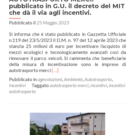
pubblicato in G.U. il decreto del MIT
che dà il via agli incentivi.
Pubblicato il
25 Maggio 2023
Si informa che è stato pubblicato in Gazzetta Ufficiale
n.119 del 23/5/2023 il D.M. n. 97 del 12 aprile 2023 che
stanzia 25 milioni di euro per incentivare l’acquisto di
mezzi ecologici e tecnologicamente avanzati così da
rinnovare il parco veicoli. Si rammenta che beneficiarie
della misura di incentivazione sono le imprese di
Leggi
autotrasporto merci
[…]
di
Pubblicato in
agevolazioni
,
Ambiente
,
Autotrasporto
,
piùAUTOTRASPORTO
Incentivi
Taggato
autotrasporto merci
,
incentivi
,
incentivi
MERCI:
autotrasporto
pubblicato
in
G.U.
il
decreto
del
MIT