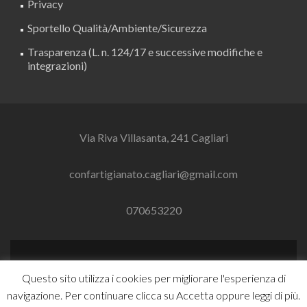
Privacy
Sportello Qualità/Ambiente/Sicurezza
Trasparenza (L. n. 124/17 e successive modifiche e
integrazioni)
Via Riva Villasanta, 241 Cagliari
confartigianato.cagliari@gmail.com
070653220
Link
Link
Questo sito utilizza i cookies per migliorare l'esperienza di
a
a
navigazione. Per continuare clicca su Accetta oppure leggi di più.
Facebook
Linkedin
Zerif Lite
Sviluppato da
ThemeIsle