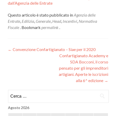
dall’Agenzia delle Entrate
Questo articolo è stato pubblicato in
Agenzia delle
Entrate
,
Edilizia
,
Generale
,
Head
,
Incentivi
,
Normativa
Fiscale
. Bookmark
permalink
.
Navigazione
←
Convenzione Confartigianato – Siae per il 2020
Confartigianato Academy e
articoli
SDA Bocconi, il corso
pensato per gli imprenditori
artigiani. Aperte le iscrizioni
alla 6^ edizione
→
Ricerca
per:
Agosto 2026