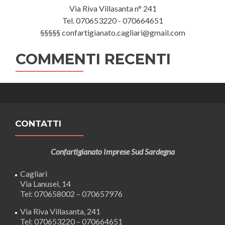
Via Riva Villasanta n° 241
Tel. 070653220 - 070664651
§§§§§ confartigianato.cagliari@gmail.com
COMMENTI RECENTI
CONTATTI
Confartigianato Imprese Sud Sardegna
Cagliari
Via Lanusei, 14
Tel: 070658002 – 070657976
Via Riva Villasanta, 241
Tel: 070653220 – 070664651