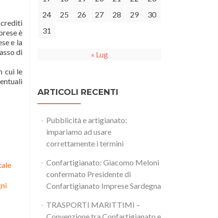
24
25
26
27
28
29
30
 crediti
31
prese è
ese e la
asso di
« Lug
 cui le
entuali
ARTICOLI RECENTI
Pubblicità e artigianato:
impariamo ad usare
correttamente i termini
Confartigianato: Giacomo Meloni
tale
confermato Presidente di
gni
Confartigianato Imprese Sardegna
TRASPORTI MARITTIMI –
Convenzione tra Confartigianato e