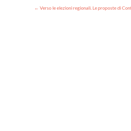
Navigazione
←
Verso le elezioni regionali. Le proposte di Con
articoli