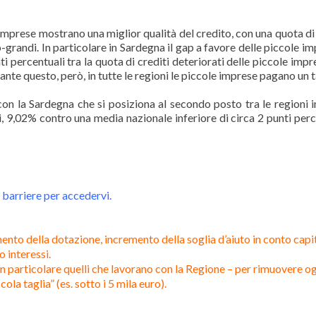
ole imprese mostrano una miglior qualità del credito, con una quota di
-grandi. In particolare in Sardegna il gap a favore delle piccole im
ti percentuali tra la quota di crediti deteriorati delle piccole impr
nte questo, però, in tutte le regioni le piccole imprese pagano un t
on la Sardegna che si posiziona al secondo posto tra le regioni in
i, 9,02% contro una media nazionale inferiore di circa 2 punti perc
e barriere per accedervi.
mento della dotazione, incremento della soglia d’aiuto in conto capi
 interessi.
in particolare quelli che lavorano con la Regione – per rimuovere o
ola taglia” (es. sotto i 5 mila euro).