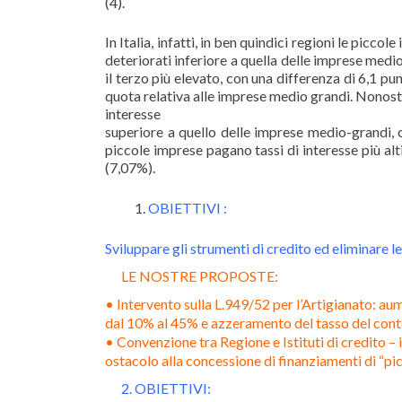
(4).
In Italia, infatti, in ben quindici regioni le picc
deteriorati inferiore a quella delle imprese medio
il terzo più elevato, con una differenza di 6,1 pun
quota relativa alle imprese medio grandi. Nonosta
interesse
superiore a quello delle imprese medio-grandi, c
piccole imprese pagano tassi di interesse più alt
(7,07%).
OBIETTIVI :
Sviluppare gli strumenti di credito ed eliminare l
LE NOSTRE PROPOSTE:
• Intervento sulla L.949/52 per l’Artigianato: au
dal 10% al 45% e azzeramento del tasso del conto
• Convenzione tra Regione e Istituti di credito – 
ostacolo alla concessione di finanziamenti di “picc
2. OBIETTIVI: