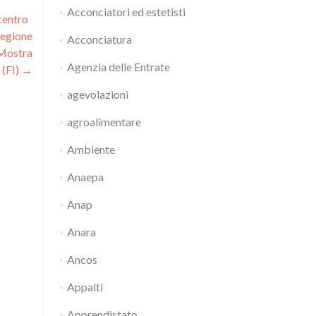
Acconciatori ed estetisti
 centro
 Regione
Acconciatura
 Mostra
Agenzia delle Entrate
 (FI)
→
agevolazioni
agroalimentare
Ambiente
Anaepa
Anap
Anara
Ancos
Appalti
Apprendistato