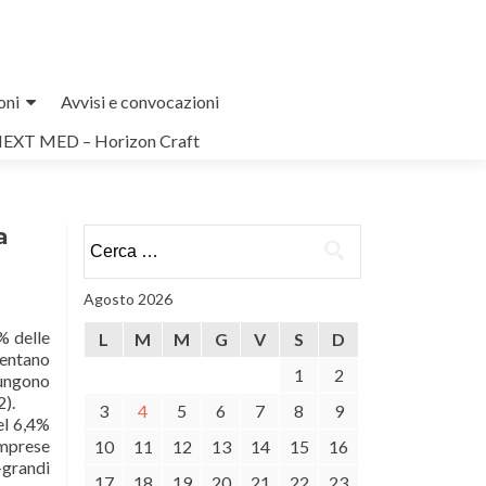
oni
Avvisi e convocazioni
NEXT MED – Horizon Craft
a
Ricerca
per:
Agosto 2026
% delle
L
M
M
G
V
S
D
esentano
1
2
iungono
2).
3
4
5
6
7
8
9
el 6,4%
imprese
10
11
12
13
14
15
16
-grandi
17
18
19
20
21
22
23