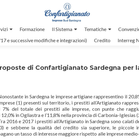
vizi
Formazione
Il Sistema
Tematiche
Convenzi
/17 e successive modifiche e integrazioni)
Credito
Interreg 
 proposte di Confartigianato Sardegna per l
onostante in Sardegna le imprese artigiane rappresentino il 20,8
mprese (1) presenti sul territorio, i prestiti all’Artigianato rappr
il 7% del totale dei prestiti alle imprese, con punte che ragg
l 12,0% in Ogliastra e l’11,8% nella provincia di Carbonia-Iglesias (
ra 2016 e 2017 i prestiti all’Artigianato in Sardegna sono calati d
(3) e sebbene la qualità del credito sia superiore, le piccole 
agano un tasso di interesse maggiore rispetto alle imprese medio