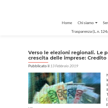
Salta
Home
Chi siamo
Ser
il
Trasparenza (L. n. 124
contenuto
Verso le elezioni regionali. Le
crescita delle imprese: Credito
Pubblicato il
13 Febbraio 2019
N
i
i
T
p