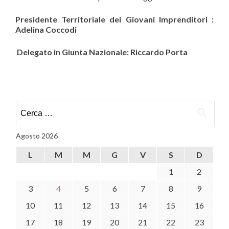
Presidente Territoriale dei Giovani Imprenditori :
Adelina Coccodi
Delegato in Giunta Nazionale: Riccardo Porta
Ricerca
per:
Agosto 2026
L
M
M
G
V
S
D
1
2
3
4
5
6
7
8
9
10
11
12
13
14
15
16
17
18
19
20
21
22
23