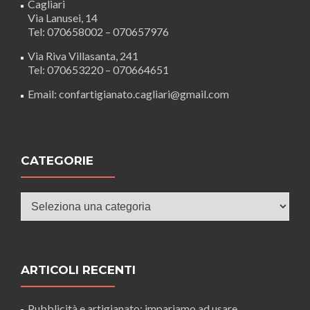
Cagliari
Via Lanusei, 14
Tel: 070658002 – 070657976
Via Riva Villasanta, 241
Tel: 070653220 – 070664651
Email: confartigianato.cagliari@gmail.com
CATEGORIE
Categorie
ARTICOLI RECENTI
Pubblicità e artigianato: impariamo ad usare