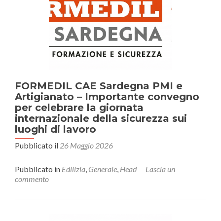
imprese
del
territorio.
Badge
di
cantiere?
No
a
nuova
FORMEDIL CAE Sardegna PMI e
burocrazia’
Artigianato – Importante convegno
per celebrare la giornata
internazionale della sicurezza sui
luoghi di lavoro
Pubblicato il
26 Maggio 2026
Pubblicato in
Edilizia
,
Generale
,
Head
Lascia un
commento