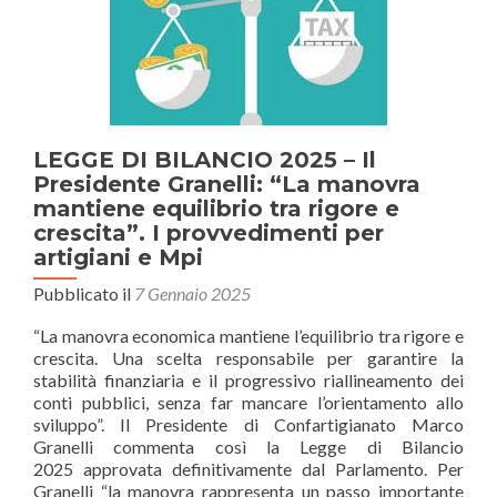
Collettivo
Nazionale
di
Lavoro
LEGGE DI BILANCIO 2025 – Il
Presidente Granelli: “La manovra
mantiene equilibrio tra rigore e
crescita”. I provvedimenti per
artigiani e Mpi
Pubblicato il
7 Gennaio 2025
“La manovra economica mantiene l’equilibrio tra rigore e
crescita. Una scelta responsabile per garantire la
stabilità finanziaria e il progressivo riallineamento dei
conti pubblici, senza far mancare l’orientamento allo
sviluppo”. Il Presidente di Confartigianato Marco
Granelli commenta così la Legge di Bilancio
2025 approvata definitivamente dal Parlamento. Per
Granelli “la manovra rappresenta un passo importante