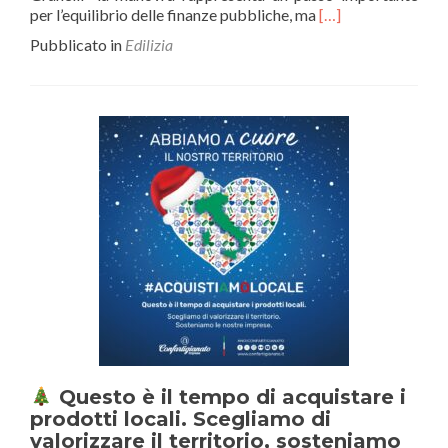
Leggi
per l’equilibrio delle finanze pubbliche, ma
[…]
di
Pubblicato in
Edilizia
piùLEGGE
DI
BILANCIO
2025
–
Il
Presidente
Granelli:
“La
manovra
mantiene
equilibrio
tra
rigore
e
crescita”.
I
provvedimenti
Questo è il tempo di acquistare i
per
prodotti locali. Scegliamo di
artigiani
valorizzare il territorio, sosteniamo