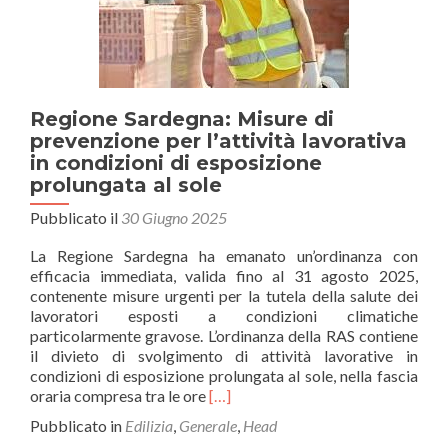
sugli
impianti
di
riscaldamento:
nell’Isola
sono
Regione Sardegna: Misure di
oltre
prevenzione per l’attività lavorativa
300mila.
in condizioni di esposizione
Allarme
prolungata al sole
degli
impiantisti
Pubblicato il
30 Giugno 2025
sardi
per
La Regione Sardegna ha emanato un’ordinanza con
i
efficacia immediata, valida fino al 31 agosto 2025,
rischi
contenente misure urgenti per la tutela della salute dei
sull’incolumità.
lavoratori esposti a condizioni climatiche
particolarmente gravose. L’ordinanza della RAS contiene
il divieto di svolgimento di attività lavorative in
condizioni di esposizione prolungata al sole, nella fascia
Leggi
oraria compresa tra le ore
[…]
di
Pubblicato in
Edilizia
,
Generale
,
Head
piùRegione