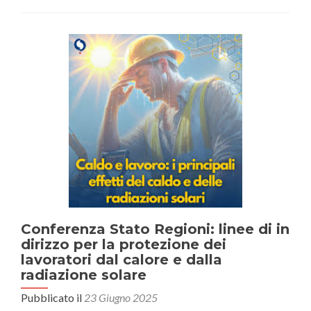
Sardegna:
Misure
di
prevenzione
per
l’attività
lavorativa
in
condizioni
di
esposizione
prolungata
al
sole
Conferenza Stato Regioni: linee di in
dirizzo per la protezione dei
lavoratori dal calore e dalla
radiazione solare
Pubblicato il
23 Giugno 2025