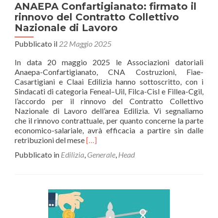
e
ANAEPA Confartigianato: firmato il
dalla
rinnovo del Contratto Collettivo
radiazione
Nazionale di Lavoro
solare
Pubblicato il
22 Maggio 2025
In data 20 maggio 2025 le Associazioni datoriali
Anaepa-Confartigianato, CNA Costruzioni, Fiae-
Casartigiani e Claai Edilizia hanno sottoscritto, con i
Sindacati di categoria Feneal–Uil, Filca-Cisl e Fillea-Cgil,
l’accordo per il rinnovo del Contratto Collettivo
Nazionale di Lavoro dell’area Edilizia. Vi segnaliamo
che il rinnovo contrattuale, per quanto concerne la parte
economico-salariale, avrà efficacia a partire sin dalle
Leggi
retribuzioni del mese
[…]
di
Pubblicato in
Edilizia
,
Generale
,
Head
piùANAEPA
Confartigianato:
firmato
il
rinnovo
del
Contratto