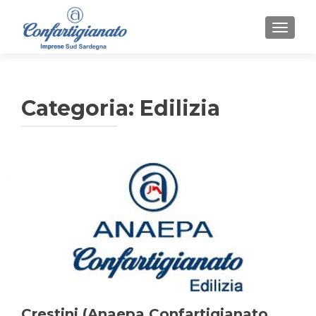
MOSTR
Categoria:
Edilizia
Navigazione
articoli
Crestini (Anaepa Confartigianato