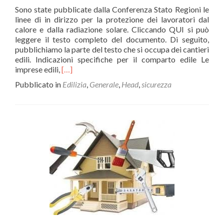
Sono state pubblicate dalla Conferenza Stato Regioni le
linee di in dirizzo per la protezione dei lavoratori dal
calore e dalla radiazione solare. Cliccando QUI si può
leggere il testo completo del documento. Di seguito,
pubblichiamo la parte del testo che si occupa dei cantieri
edili. Indicazioni specifiche per il comparto edile Le
Leggi
imprese edili,
[…]
di
Pubblicato in
Edilizia
,
Generale
,
Head
,
sicurezza
piùConferenza
Stato
Regioni:
linee
di
in
dirizzo
per
la
protezione
dei
lavoratori
dal
calore