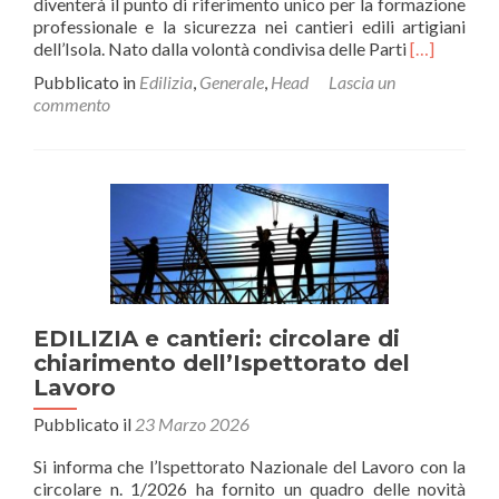
diventerà il punto di riferimento unico per la formazione
professionale e la sicurezza nei cantieri edili artigiani
Leggi
dell’Isola. Nato dalla volontà condivisa delle Parti
[…]
di
Pubblicato in
Edilizia
,
Generale
,
Head
Lascia un
piùNasce
commento
FORMEDI
CAES
Sardegna
PMI
e
Artigianato
prende
il
via
l’Ente
EDILIZIA e cantieri: circolare di
Unico
per
chiarimento dell’Ispettorato del
la
Lavoro
Formazione
Pubblicato il
23 Marzo 2026
e
la
Si informa che l’Ispettorato Nazionale del Lavoro con la
Sicurezza
circolare n. 1/2026 ha fornito un quadro delle novità
nell’edilizia