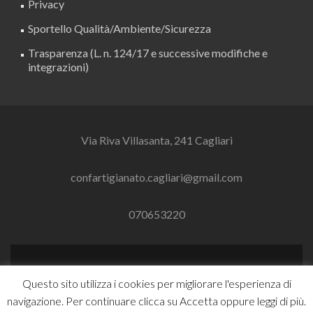
Privacy
Sportello Qualità/Ambiente/Sicurezza
Trasparenza (L. n. 124/17 e successive modifiche e
integrazioni)
Via Riva Villasanta, 241 Cagliari
confartigianato.cagliari@gmail.com
070653220
Link
Link
Questo sito utilizza i cookies per migliorare l'esperienza di
a
a
navigazione. Per continuare clicca su Accetta oppure leggi di più.
Facebook
Linkedin
Zerif Lite
Sviluppato da
ThemeIsle