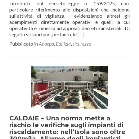
introdotte dal decreto-legge n. 159/2025, con
artigiana
particolare riferimento alle disposizioni che incidono
sarda
sull’attività di vigilanza, evidenziando altresì gli
adempimenti direttamente operativi e quelli la cui
operatività è rimessa ad appositi decreti ministeriali. Di
Leggi
seguito si riportano, pertanto, le
[…]
di
Pubblicato in
Anaepa
,
Edilizia
,
sicurezza
piùEDILIZIA
e
cantieri:
circolare
di
chiarimento
dell’Ispettorato
del
Lavoro
CALDAIE – Una norma mette a
rischio le verifiche sugli impianti di
riscaldamento: nell’Isola sono oltre
300mila. Allarme degli impiantisti