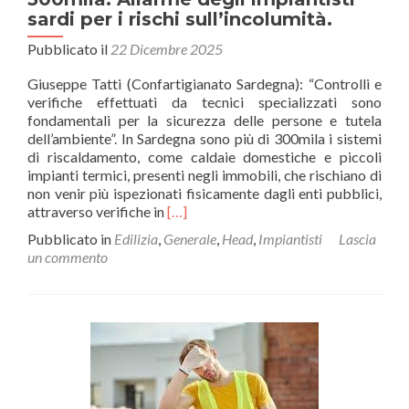
sardi per i rischi sull’incolumità.
Pubblicato il
22 Dicembre 2025
Giuseppe Tatti (Confartigianato Sardegna): “Controlli e
verifiche effettuati da tecnici specializzati sono
fondamentali per la sicurezza delle persone e tutela
dell’ambiente”. In Sardegna sono più di 300mila i sistemi
di riscaldamento, come caldaie domestiche e piccoli
impianti termici, presenti negli immobili, che rischiano di
non venir più ispezionati fisicamente dagli enti pubblici,
Leggi
attraverso verifiche in
[…]
di
Pubblicato in
Edilizia
,
Generale
,
Head
,
Impiantisti
Lascia
piùCALDAIE
un commento
–
Una
norma
mette
a
rischio
le
verifiche