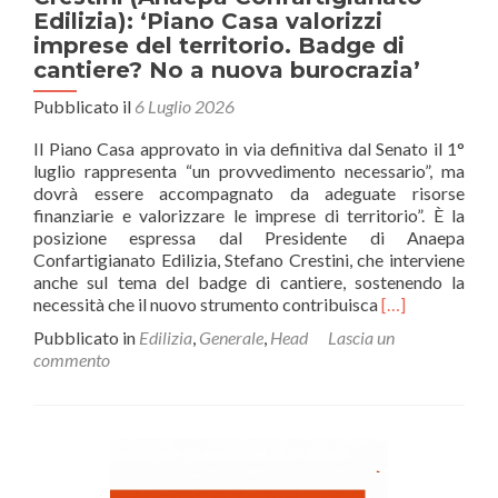
Edilizia): ‘Piano Casa valorizzi
imprese del territorio. Badge di
cantiere? No a nuova burocrazia’
Pubblicato il
6 Luglio 2026
Il Piano Casa approvato in via definitiva dal Senato il 1°
luglio rappresenta “un provvedimento necessario”, ma
dovrà essere accompagnato da adeguate risorse
finanziarie e valorizzare le imprese di territorio”. È la
posizione espressa dal Presidente di Anaepa
Confartigianato Edilizia, Stefano Crestini, che interviene
anche sul tema del badge di cantiere, sostenendo la
Leggi
necessità che il nuovo strumento contribuisca
[…]
di
Pubblicato in
Edilizia
,
Generale
,
Head
Lascia un
piùCrestini
commento
(Anaepa
Confartigianat
Edilizia):
‘Piano
Casa
valorizzi