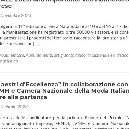
rese
 Novembre 2023
olgerà la 41^ edizione di Fiera Natale, dal 8 al 10 e dal 16 al 17 di
la manifestazione ha registrato oltre 50000 visitatori, e si conf
ui presentare i prodotti del territorio, raccontare la loro storia e i
Leggi
delle persone che
[…]
di
piùFIERA
roalimentare
,
Appuntamenti
,
artigianato tipico, tradizionale e artistico
NATALE
e artistico
2023:
una
importante
vetrina/mercato
estri d’Eccellenza” in collaborazione con
per
MH e Camera Nazionale della Moda Italian
le
e alla partenza
imprese
 Febbraio 2023
pertura delle candidature per la prima edizione del Premio “
di Confartigianato Imprese, FENDI, LVMH e Camera Nazionale
 saper-fare italiano sono tra i più importanti patrimoni cultura