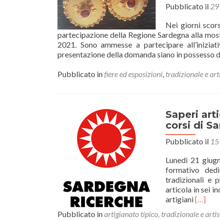
Pubblicato il
29
Nei giorni scor
partecipazione della Regione Sardegna alla most
2021. Sono ammesse a partecipare all’iniziat
presentazione della domanda siano in possesso de
Pubblicato in
fiere ed esposizioni
,
tradizionale e art
Saperi arti
corsi di S
Pubblicato il
15
Lunedì 21 giugn
formativo dedi
tradizionali e 
articola in sei i
Leggi
artigiani
[…]
di
Pubblicato in
artigianato tipico, tradizionale e artis
piùSape