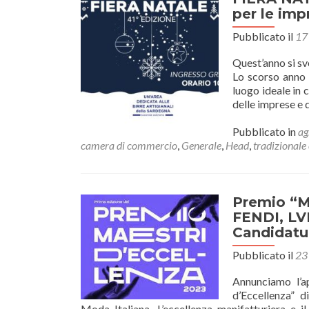
è
per le imp
la
nuova
Pubblicato il
17
Presidente
di
Quest’anno si sv
Confartigianato
Lo scorso anno 
Ceramisti
luogo ideale in c
delle imprese e 
Pubblicato in
ag
camera di commercio
,
Generale
,
Head
,
tradizionale 
Premio “Ma
FENDI, LV
Candidatur
Pubblicato il
23
Annunciamo l’a
d’Eccellenza” 
Moda Italiana. L’eccellenza manifatturiera e il