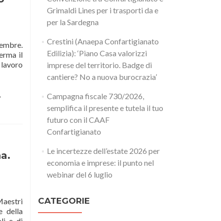
Grimaldi Lines per i trasporti da e
per la Sardegna
Crestini (Anaepa Confartigianato
cembre.
Edilizia): ‘Piano Casa valorizzi
erma il
l lavoro
imprese del territorio. Badge di
cantiere? No a nuova burocrazia’
,
Campagna fiscale 730/2026,
semplifica il presente e tutela il tuo
futuro con il CAAF
Confartigianato
Le incertezze dell’estate 2026 per
a.
economia e imprese: il punto nel
webinar del 6 luglio
CATEGORIE
Maestri
 della
li e di