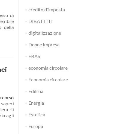
credito d'imposta
viso di
icembre
DIBATTITI
o della
digitalizzazione
Donne Impresa
EBAS
economia circolare
nei
Economia circolare
Edilizia
ercorso
Energia
saperi
iera si
Estetica
ria agli
Europa