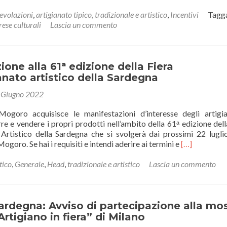
di
piùImprese
evolazioni
,
artigianato tipico, tradizionale e artistico
,
Incentivi
Tagg
creative,
ese culturali
Lascia un commento
da
INVITALIA
un
fondo
ione alla 61ᵃ edizione della Fiera
per
ianato artistico della Sardegna
finanziare
 Giugno 2022
i
progetti
ogoro acquisisce le manifestazioni d’interesse degli artigi
e e vendere i propri prodotti nell’ambito della 61ᵃ edizione dell
o Artistico della Sardegna che si svolgerà dai prossimi 22 lugli
Leggi
goro. Se hai i requisiti e intendi aderire ai termini e
[…]
di
piùPartecipa
tico
,
Generale
,
Head
,
tradizionale e artistico
Lascia un commento
alla
61ᵃ
edizione
della
rdegna: Avviso di partecipazione alla mo
Fiera
rtigiano in fiera” di Milano
dell’Artigian