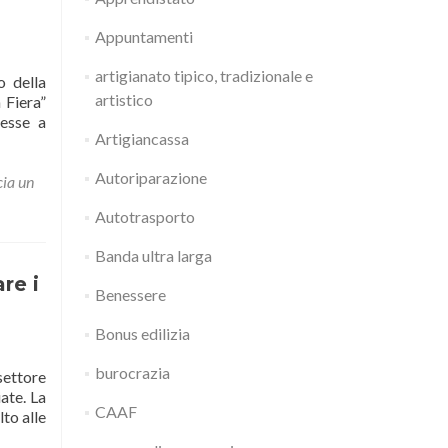
Appuntamenti
artigianato tipico, tradizionale e
o della
artistico
 Fiera”
messe a
Artigiancassa
Autoriparazione
cia un
Autotrasporto
Banda ultra larga
re i
Benessere
Bonus edilizia
burocrazia
settore
ate. La
CAAF
to alle