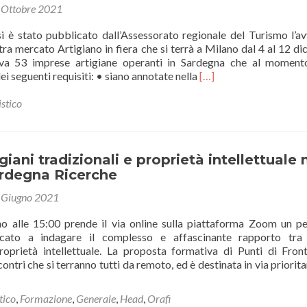
 Ottobre 2021
artistico
della
si è stato pubblicato dall’Assessorato regionale del Turismo l’av
Sardegna
ra mercato Artigiano in fiera che si terrà a Milano dal 4 al 12 d
iva 53 imprese artigiane operanti in Sardegna che al moment
Leggi
i seguenti requisiti: • siano annotate nella
[…]
di
piùRegione
istico
Sardegna:
Avviso
di
partecipazione
giani tradizionali e proprietà intellettuale 
alla
ardegna Ricerche
mostra
 Giugno 2021
mercato
“Artigiano
o alle 15:00 prende il via online sulla piattaforma Zoom un p
in
cato a indagare il complesso e affascinante rapporto tra 
fiera”
proprietà intellettuale. La proposta formativa di Punti di Front
di
ncontri che si terranno tutti da remoto, ed è destinata in via priorita
Milano
tico
,
Formazione
,
Generale
,
Head
,
Orafi
ri