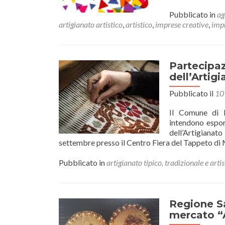
Pubblicato in
ag
artigianato artistico
,
artistico
,
imprese creative
,
impr
Partecipaz
dell’Artig
Pubblicato il
10
Il Comune di M
intendono esporr
dell’Artigianat
settembre presso il Centro Fiera del Tappeto di Mo
Pubblicato in
artigianato tipico, tradizionale e artis
Regione Sa
mercato “A