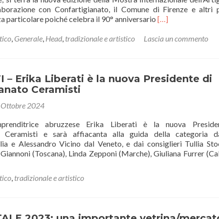
aborazione con Confartigianato, il Comune di Firenze e altri 
Leggi
za particolare poiché celebra il 90° anniversario
[…]
di
piùFortezza
tico
,
Generale
,
Head
,
tradizionale e artistico
Lascia un commento
da
Basso
di
Firenze
– Erika Liberati è la nuova Presidente di
–
anato Ceramisti
25
 Ottobre 2024
aprile
3
prenditrice abruzzese Erika Liberati è la nuova Preside
maggio
o Ceramisti e sarà affiacanta alla guida della categoria d
2026:
ia e Alessandro Vicino dal Veneto, e dai consiglieri Tullia Sto
nuova
Giannoni (Toscana), Linda Zepponi (Marche), Giuliana Furrer (Cal
edizione
della
Mostra
tico
,
tradizionale e artistico
Internazionale
dell’Artigianato
(MIDA)
ALE 2023: una importante vetrina/mercat