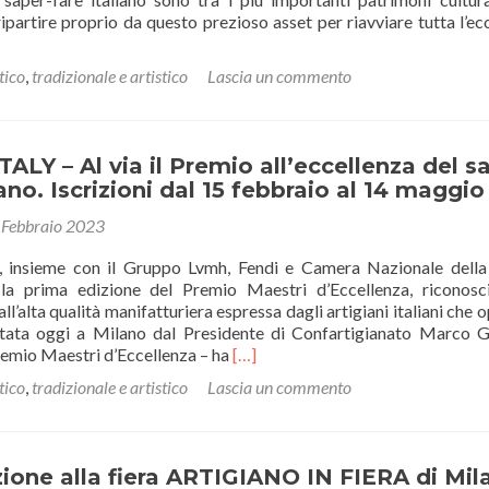
partire proprio da questo prezioso asset per riavviare tutta l’e
tico
,
tradizionale e artistico
Lascia un commento
ALY – Al via il Premio all’eccellenza del s
ano. Iscrizioni dal 15 febbraio al 14 maggio
 Febbraio 2023
o, insieme con il Gruppo Lvmh, Fendi e Camera Nazionale del
a la prima edizione del Premio Maestri d’Eccellenza, riconos
 all’alta qualità manifatturiera espressa dagli artigiani italiani che
sentata oggi a Milano dal Presidente di Confartigianato Marco Gr
Leggi
Premio Maestri d’Eccellenza – ha
[…]
di
tico
,
tradizionale e artistico
Lascia un commento
piùMADE
IN
ITALY
–
ione alla fiera ARTIGIANO IN FIERA di Mil
Al