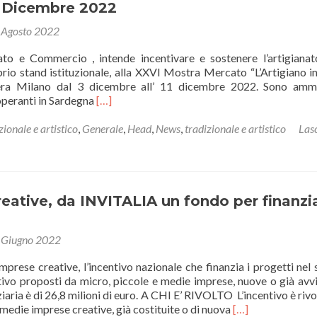
11 Dicembre 2022
via
il
 Agosto 2022
Premio
all’eccellenza
ato e Commercio , intende incentivare e sostenere l’artigianat
del
rio stand istituzionale, alla XXVI Mostra Mercato “L’Artigiano in
saper
 Fiera Milano dal 3 dicembre all’ 11 dicembre 2022. Sono am
fare
Leggi
 operanti in Sardegna
[…]
artigiano.
di
Iscrizioni
piùPartecipazione
zionale e artistico
,
Generale
,
Head
,
News
,
tradizionale e artistico
Las
dal
alla
15
fiera
febbraio
ARTIGIANO
al
IN
14
FIERA
eative, da INVITALIA un fondo per finanzia
maggio
di
Milano
 Giugno 2022
dal
3
imprese creative, l’incentivo nazionale che finanzia i progetti nel 
all’11
tivo proposti da micro, piccole e medie imprese, nuove o già avvi
Dicembre
iaria è di 26,8 milioni di euro. A CHI E’ RIVOLTO L’incentivo è rivol
2022
Leggi
 medie imprese creative, già costituite o di nuova
[…]