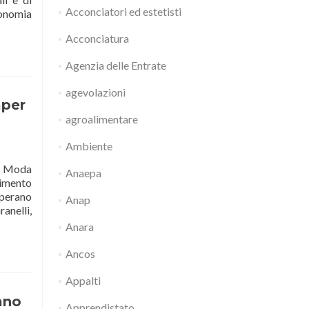
Acconciatori ed estetisti
Leggi
conomia
di
Acconciatura
piùPremio
“Maestri
Agenzia delle Entrate
d’Eccellenza”
in
agevolazioni
collaborazione
aper
con
agroalimentare
FENDI,
LVMH
Ambiente
e
Camera
la Moda
Anaepa
Nazionale
cimento
della
 operano
Anap
Moda
anelli,
Italiana.
Anara
Candidature
alla
Ancos
partenza
Appalti
ano
Apprendistato