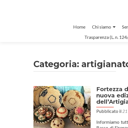
Salta
Home
Chi siamo
Ser
il
Trasparenza (L. n. 124
contenuto
Categoria:
artigianato
Fortezza d
Navigazione
nuova ediz
articoli
dell’Artig
Pubblicato il
21
Informiamo tutti
Basso di Firenze