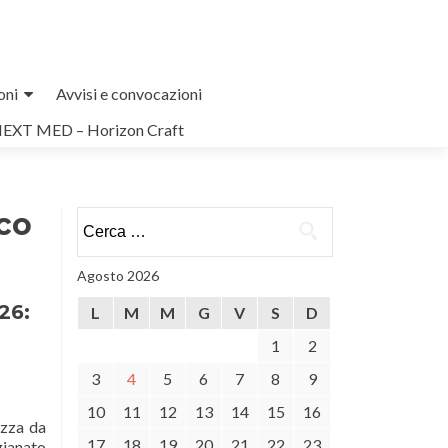
oni
Avvisi e convocazioni
NEXT MED – Horizon Craft
ico
Ricerca
per:
Agosto 2026
26:
L
M
M
G
V
S
D
1
2
3
4
5
6
7
8
9
10
11
12
13
14
15
16
ezza da
17
18
19
20
21
22
23
gianato