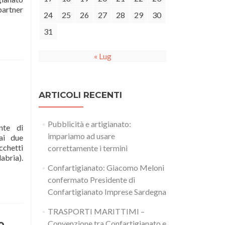
partner
24
25
26
27
28
29
30
31
« Lug
ARTICOLI RECENTI
Pubblicità e artigianato:
nte di
impariamo ad usare
ai due
cchetti
correttamente i termini
abria).
Confartigianato: Giacomo Meloni
confermato Presidente di
Confartigianato Imprese Sardegna
TRASPORTI MARITTIMI –
o
Convenzione tra Confartigianato e