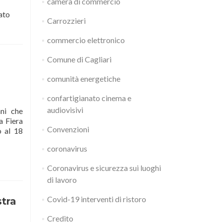
camera di commercio
ato
Carrozzieri
commercio elettronico
Comune di Cagliari
comunità energetiche
confartigianato cinema e
audiovisivi
ani che
a Fiera
Convenzioni
o al 18
coronavirus
zione
Coronavirus e sicurezza sui luoghi
di lavoro
Covid-19 interventi di ristoro
stra
Credito
ato