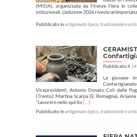
(MIDA), organizzata da Firenze Fiera in coll
istituzionali. L’edizione 2026 riveste un’importan
Pubblicato in
artigianato tipico, tradizionale e artis
CERAMISTI 
Confartigi
Pubblicato il
14
La giovane im
Confartigianat
Vicepresidenti, Antonio Donato Colì dalla Pugl
(Trento), Martina Scarpa (E. Romagna), Arianna 
Leggi
“Lavorerò nello spirito
[…]
di
Pubblicato in
artigianato tipico, tradizionale e artis
piùCERAMISTI
–
Erika
Liberati
FIERA NAT