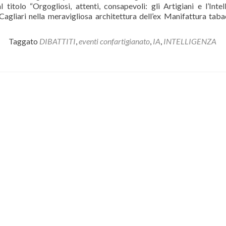
della
 titolo “Orgogliosi, attenti, consapevoli: gli Artigiani e l’Intel
Giornata
 Cagliari nella meravigliosa architettura dell’ex Manifattura taba
Internazionale
per
Taggato
DIBATTITI
,
eventi confartigianato
,
IA
,
INTELLIGENZA
l’eliminazione
della
violenza
sulle
donne