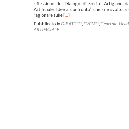
riflessione del Dialogo di Spirito Artigiano dal
Artificiale. Idee a confronto” che si è svolto a
Leggi
ragionare sulle
[…]
di
Pubblicato in
DIBATTITI
,
EVENTI
,
Generale
,
Head
piùEVENTI
ARTIFICIALE
–
I
Dialoghi
di
Spirito
Artigiano
sbarcano
a
Cagliari
con
un
dibattito
sul
rapporto
tra
intelligenza
artificiale