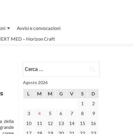
oni
Avvisi e convocazioni
NEXT MED – Horizon Craft
Ricerca
per:
Agosto 2026
as
L
M
M
G
V
S
D
1
2
3
4
5
6
7
8
9
a della
10
11
12
13
14
15
16
 grande
ia come
17
18
19
20
21
22
23