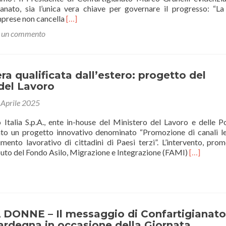
gianato, sia l’unica vera chiave per governare il progresso: “La
Leggi
imprese non cancella
[…]
di
a un commento
piùIl
Presidente
Granelli:
“Enciclica
 qualificata dall’estero: progetto del
Magnifica
del Lavoro
Humanitas
riafferma
 Aprile 2025
primato
dell’intelligenza
 Italia S.p.A., ente in-house del Ministero del Lavoro e delle Po
artigiana”
iato un progetto innovativo denominato “Promozione di canali le
imento lavorativo di cittadini di Paesi terzi”. L’intervento, pro
Leggi
ibuto del Fondo Asilo, Migrazione e Integrazione (FAMI)
[…]
di
piùManod
qualificata
dall’estero
progetto
del
DONNE – Il messaggio di Confartigianato
Ministero
ardegna in occasione della Giornata