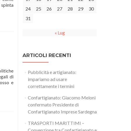
 spinta
24
25
26
27
28
29
30
31
« Lug
ARTICOLI RECENTI
litiche
Pubblicità e artigianato:
gali di
impariamo ad usare
mosso e
correttamente i termini
Confartigianato: Giacomo Meloni
opera
confermato Presidente di
:
Confartigianato Imprese Sardegna
TRASPORTI MARITTIMI –
Convenzione tra Confartigianato e