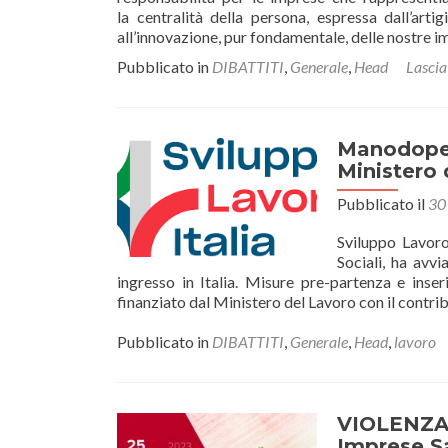
la centralità della persona, espressa dall’arti
all’innovazione, pur fondamentale, delle nostre 
Pubblicato in
DIBATTITI
,
Generale
,
Head
Lasci
Manodopera
Ministero 
Pubblicato il
30
Sviluppo Lavoro
Sociali, ha avv
ingresso in Italia. Misure pre-partenza e inser
finanziato dal Ministero del Lavoro con il contr
Pubblicato in
DIBATTITI
,
Generale
,
Head
,
lavoro
VIOLENZA 
Imprese S