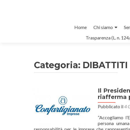
Salta
Home
Chi siamo
Ser
il
Trasparenza (L. n. 124
contenuto
Categoria:
DIBATTITI
Il Preside
riafferma 
Pubblicato il
4 
“Accogliamo l’E
persona umana 
responsabilità per le imprese che rappresenti