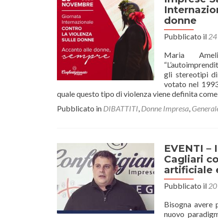
Internazio
donne
Pubblicato il
24
Maria Ameli
“L’autoimprendi
gli stereotipi 
votato nel 1993 
quale questo tipo di violenza viene definita come 
Pubblicato in
DIBATTITI
,
Donne Impresa
,
General
EVENTI – I
Cagliari c
artificiale
Pubblicato il
20
Bisogna avere pa
nuovo paradigma