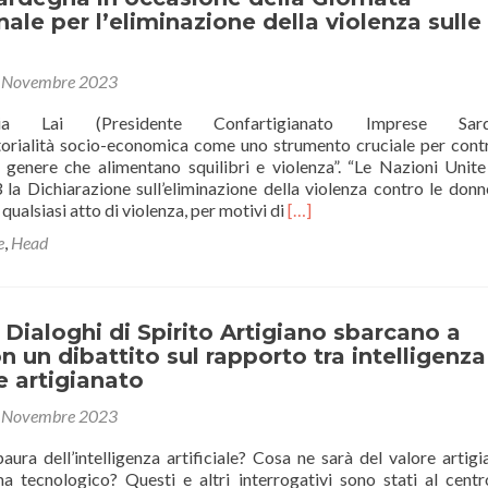
del
nale per l’eliminazione della violenza sulle
Lavoro
 Novembre 2023
a Lai (Presidente Confartigianato Imprese Sarde
torialità socio-economica come uno strumento cruciale per cont
di genere che alimentano squilibri e violenza”. “Le Nazioni Unit
la Dichiarazione sull’eliminazione della violenza contro le donne
Leggi
qualsiasi atto di violenza, per motivi di
[…]
di
e
,
Head
piùVIOLENZA
DONNE
–
Il
 Dialoghi di Spirito Artigiano sbarcano a
messaggio
on un dibattito sul rapporto tra intelligenza
di
 e artigianato
Confartigianato
Imprese
 Novembre 2023
Sardegna
in
ura dell’intelligenza artificiale? Cosa ne sarà del valore artigi
occasione
 tecnologico? Questi e altri interrogativi sono stati al centr