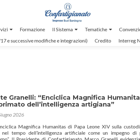
vizi
Formazione
Il Sistema
Tematiche
Convenzi
/17 e successive modifiche e integrazioni)
Credito
Interreg 
nte Granelli: “Enciclica Magnifica Humanit
primato dell’intelligenza artigiana”
Giugno 2026
nciclica Magnifica Humanitas di Papa Leone XIV sulla custodi
nel tempo dell’intelligenza artificiale come un impegno di
amo”. Il Presidente di Confartigianato Marco Granelli evidenz