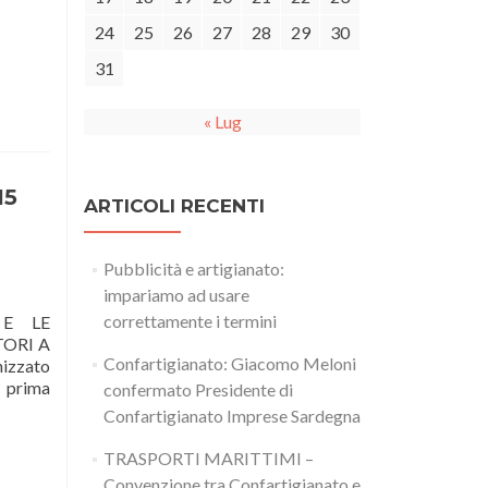
24
25
26
27
28
29
30
31
« Lug
15
ARTICOLI RECENTI
Pubblicità e artigianato:
impariamo ad usare
correttamente i termini
E LE
TORI A
Confartigianato: Giacomo Meloni
izzato
a prima
confermato Presidente di
Confartigianato Imprese Sardegna
TRASPORTI MARITTIMI –
Convenzione tra Confartigianato e