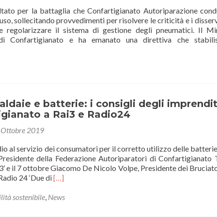
ltato per la battaglia che Confartigianato Autoriparazione con
uso, sollecitando provvedimenti per risolvere le criticità e i disser
e regolarizzare il sistema di gestione degli pneumatici. Il Mi
i di Confartigianato e ha emanato una direttiva che stabili
PARAZIONE
ldaie e batterie: i consigli degli imprendit
igianato a Rai3 e Radio24
 Ottobre 2019
e
dio al servizio dei consumatori per il corretto utilizzo delle batteri
Presidente della Federazione Autoriparatori di Confartigianato T
 e il 7 ottobre Giacomo De Nicolo Volpe, Presidente dei Bruciator
Leggi
Radio 24 ‘Due di
[…]
di
piùMEDIA
ità sostenibile
,
News
ato
–
Caldaie