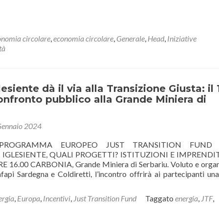
nomia circolare
,
economia circolare
,
Generale
,
Head
,
Iniziative
tà
glesiente dà il via alla Transizione Giusta: il 
nfronto pubblico alla Grande Miniera di
Gennaio 2024
PROGRAMMA EUROPEO JUST TRANSITION FUND 
 IGLESIENTE, QUALI PROGETTI? ISTITUZIONI E IMPRENDI
00 CARBONIA, Grande Miniera di Serbariu. Voluto e organ
pi Sardegna e Coldiretti, l’incontro offrirà ai partecipanti un
ergia
,
Europa
,
Incentivi
,
Just Transition Fund
Taggato
energia
,
JTF
,