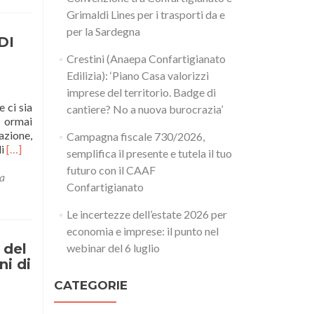
Grimaldi Lines per i trasporti da e
per la Sardegna
DI
Crestini (Anaepa Confartigianato
Edilizia): ‘Piano Casa valorizzi
imprese del territorio. Badge di
 ci sia
cantiere? No a nuova burocrazia’
e ormai
azione,
Campagna fiscale 730/2026,
Leggi
di
[…]
semplifica il presente e tutela il tuo
di
futuro con il CAAF
piùECONOMIA
a
Confartigianato
CIRCOLARE:
OLTRE
Le incertezze dell’estate 2026 per
ALL’ETICA,
economia e imprese: il punto nel
ESEMPI
DI
 del
webinar del 6 luglio
CONVENIENZA
ni di
ECONOMICA
CATEGORIE