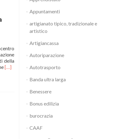
Appuntamenti
a
artigianato tipico, tradizionale e
artistico
Artigiancassa
 centro
iazione
Autoriparazione
i della
Leggi
one
[…]
Autotrasporto
di
piùAUTORIPARAZIONE
Banda ultra larga
–
Focus
Benessere
su
Bonus edilizia
economia
circolare
burocrazia
e
riciclo
CAAF
pneumatici
alla