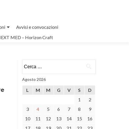
oni
Avvisi e convocazioni
NEXT MED – Horizon Craft
Ricerca
per:
Agosto 2026
re
L
M
M
G
V
S
D
1
2
3
4
5
6
7
8
9
10
11
12
13
14
15
16
17
18
19
20
21
22
23