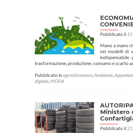
Iglesiente
dà
il
ECONOMIA
via
CONVENI
alla
Transizione
Pubblicato il
15
Giusta:
il
Mano a mano che
15
nei modelli di 
gennaio
indispensabile 
confronto
trasformazione, produzione, consumo e scarto ad 
pubblico
alla
Pubblicato in
agroalimentare
,
Ambiente
,
Appuntam
Grande
digitale
,
MODA
Miniera
di
Carbonia
AUTORIPAR
Ministero 
Confartig
Pubblicato il
21