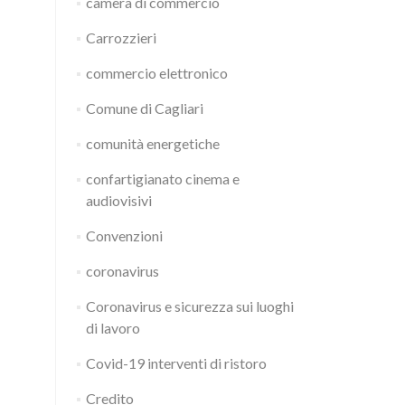
camera di commercio
Tavola
rotonda
Carrozzieri
organizzata
da
commercio elettronico
Airp
Comune di Cagliari
comunità energetiche
confartigianato cinema e
audiovisivi
Convenzioni
coronavirus
Coronavirus e sicurezza sui luoghi
di lavoro
Covid-19 interventi di ristoro
Credito