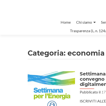
Salta
Home
Chi siamo
Ser
il
Trasparenza (L. n. 124
contenuto
Categoria:
economia 
Settimana p
convegno s
digitalme
Pubblicato il
17
ISCRIVITI ALL