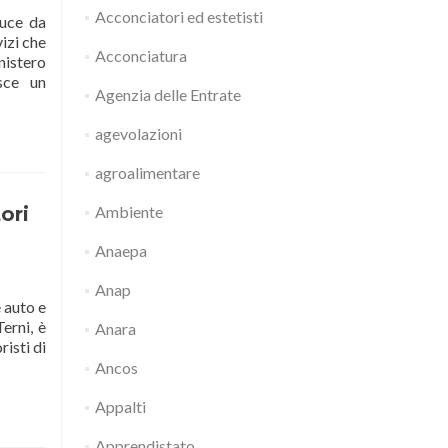
Acconciatori ed estetisti
duce da
vizi che
Acconciatura
nistero
sce un
Agenzia delle Entrate
agevolazioni
agroalimentare
ori
Ambiente
Anaepa
Anap
e auto e
erni, è
Anara
isti di
Ancos
Appalti
Apprendistato