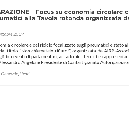
e
batterie:
AZIONE – Focus su economia circolare e
i
eumatici alla Tavola rotonda organizzata d
consigli
degli
Ottobre 2019
imprenditori
di
nomia circolare e del riciclo focalizzato sugli pneumatici è stato al
Confartigianato
al titolo “Non chiamatelo rifiuto!”, organizzata da AIRP-Assoc
a
gli interventi di parlamentari, accademici, tecnici e rappresentant
Rai3
o Alessandro Angelone Presidente di Confartigianato Autoriparazi
e
Radio24
,
Generale
,
Head