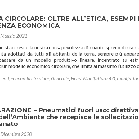
 CIRCOLARE: OLTRE ALL’ETICA, ESEMPI 
ENZA ECONOMICA
 Maggio 2021
 si accresce la nostra consapevolezza di quanto spreco di risorse
vita adottati da tutti gli abitanti della terra, sempre più appar
passare da un modello produttivo lineare, incentrato su estr
un modello economico circolare, che limita al massimo l’utilizzo 
enti
,
economia circolare
,
Generale
,
Head
,
Manifattura 4.0
,
manifattur
AZIONE – Pneumatici fuori uso: direttiva
dell’Ambiente che recepisce le sollecitazio
ianato
 Dicembre 2020