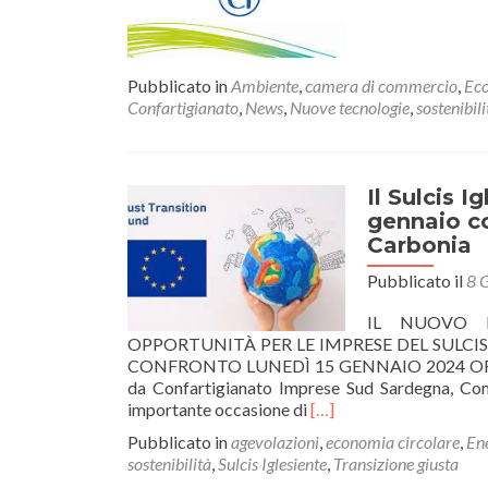
Pubblicato in
Ambiente
,
camera di commercio
,
Eco
Confartigianato
,
News
,
Nuove tecnologie
,
sostenibili
Il Sulcis I
gennaio co
Carbonia
Pubblicato il
8 
IL NUOVO 
OPPORTUNITÀ PER LE IMPRESE DEL SULCIS
CONFRONTO LUNEDÌ 15 GENNAIO 2024 ORE 16.
da Confartigianato Imprese Sud Sardegna, Confa
Leggi
importante occasione di
[…]
di
Pubblicato in
agevolazioni
,
economia circolare
,
En
piùIl
sostenibilità
,
Sulcis Iglesiente
,
Transizione giusta
Sulcis