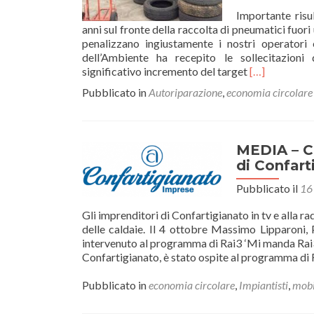
Importante risu
anni sul fronte della raccolta di pneumatici fuori 
penalizzano ingiustamente i nostri operatori 
dell’Ambiente ha recepito le sollecitazion
Leggi
significativo incremento del target
[…]
di
Pubblicato in
Autoriparazione
,
economia circolare
piùAUTORI
–
Pneumatici
fuori
MEDIA – Ca
uso:
di Confart
direttiva
del
Pubblicato il
16
Ministero
dell’Ambient
Gli imprenditori di Confartigianato in tv e alla ra
che
delle caldaie. Il 4 ottobre Massimo Lipparoni, 
recepisce
intervenuto al programma di Rai3 ‘Mi manda Rai3’
le
Confartigianato, è stato ospite al programma di 
sollecitazioni
di
Pubblicato in
economia circolare
,
Impiantisti
,
mobil
Confartigian