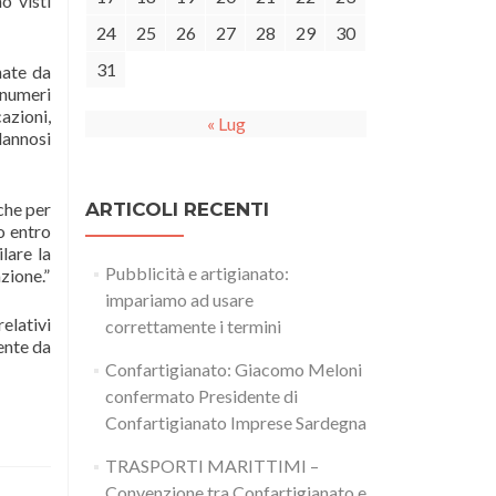
o visti
24
25
26
27
28
29
30
31
nate da
 numeri
azioni,
« Lug
dannosi
 che per
ARTICOLI RECENTI
o entro
lare la
Pubblicità e artigianato:
zione.”
impariamo ad usare
relativi
correttamente i termini
mente da
Confartigianato: Giacomo Meloni
confermato Presidente di
Confartigianato Imprese Sardegna
TRASPORTI MARITTIMI –
Convenzione tra Confartigianato e