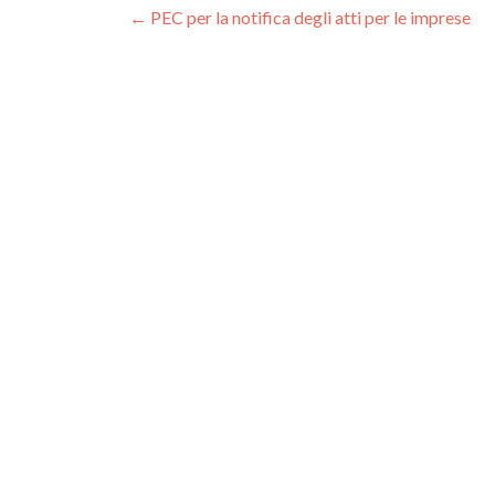
Navigazione
←
PEC per la notifica degli atti per le imprese
articoli