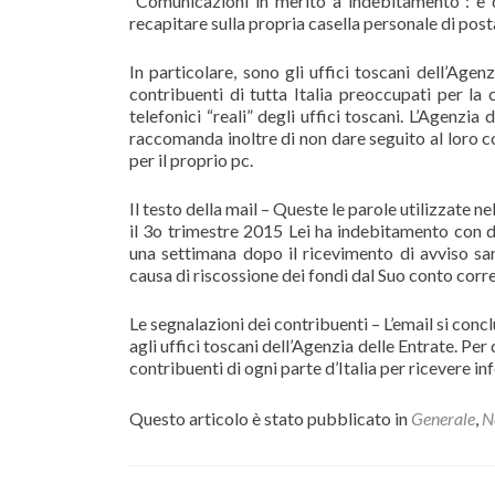
“Comunicazioni in merito a indebitamento”: è q
recapitare sulla propria casella personale di post
In particolare, sono gli uffici toscani dell’Age
contribuenti di tutta Italia preoccupati per la 
telefonici “reali” degli uffici toscani. L’Agenzi
raccomanda inoltre di non dare seguito al loro c
per il proprio pc.
Il testo della mail – Queste le parole utilizzate 
il 3o trimestre 2015 Lei ha indebitamento con d
una settimana dopo il ricevimento di avviso sare
causa di riscossione dei fondi dal Suo conto cor
Le segnalazioni dei contribuenti – L’email si conclu
agli uffici toscani dell’Agenzia delle Entrate. Pe
contribuenti di ogni parte d’Italia per ricevere in
Questo articolo è stato pubblicato in
Generale
,
N