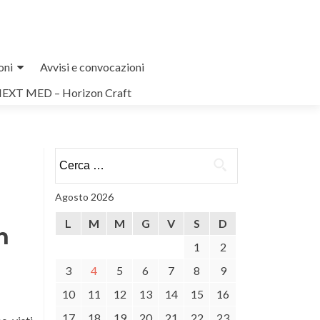
oni
Avvisi e convocazioni
NEXT MED – Horizon Craft
Ricerca
per:
Agosto 2026
L
M
M
G
V
S
D
n
1
2
3
4
5
6
7
8
9
10
11
12
13
14
15
16
17
18
19
20
21
22
23