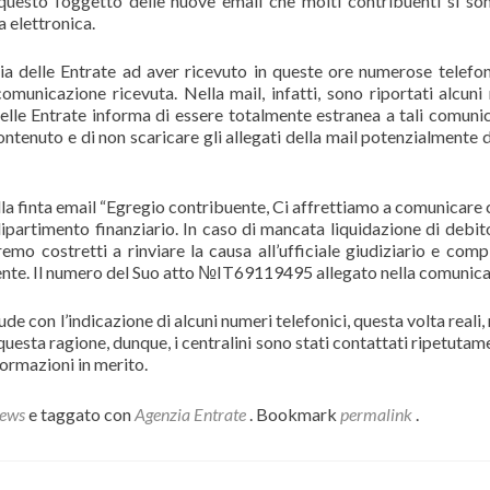
uesto l’oggetto delle nuove email che molti contribuenti si son
a elettronica.
nzia delle Entrate ad aver ricevuto in queste ore numerose telefo
comunicazione ricevuta. Nella mail, infatti, sono riportati alcuni
a delle Entrate informa di essere totalmente estranea a tali comunic
ontenuto e di non scaricare gli allegati della mail potenzialmente 
nella finta email “Egregio contribuente, Ci affrettiamo a comunicare
ipartimento finanziario. In caso di mancata liquidazione di debit
mo costretti a rinviare la causa all’ufficiale giudiziario e compi
rente. Il numero del Suo atto №IT69119495 allegato nella comunica
de con l’indicazione di alcuni numeri telefonici, questa volta reali, 
r questa ragione, dunque, i centralini sono stati contattati ripetuta
formazioni in merito.
ews
e taggato con
Agenzia Entrate
. Bookmark
permalink
.