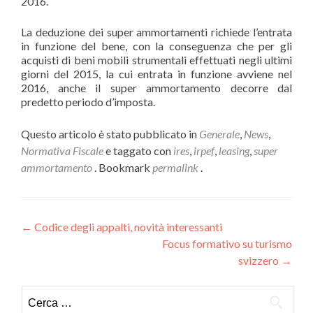
2016.
La deduzione dei super ammortamenti richiede l’entrata
in funzione del bene, con la conseguenza che per gli
acquisti di beni mobili strumentali effettuati negli ultimi
giorni del 2015, la cui entrata in funzione avviene nel
2016, anche il super ammortamento decorre dal
predetto periodo d’imposta.
Questo articolo è stato pubblicato in
Generale
,
News
,
Normativa Fiscale
e taggato con
ires
,
irpef
,
leasing
,
super
ammortamento
. Bookmark
permalink
.
Navigazione
←
Codice degli appalti, novità interessanti
Focus formativo su turismo
articoli
svizzero
→
Ricerca
per: