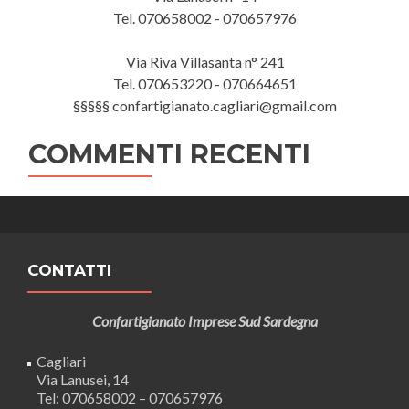
Tel. 070658002 - 070657976
Via Riva Villasanta n° 241
Tel. 070653220 - 070664651
§§§§§ confartigianato.cagliari@gmail.com
COMMENTI RECENTI
CONTATTI
Confartigianato Imprese Sud Sardegna
Cagliari
Via Lanusei, 14
Tel: 070658002 – 070657976