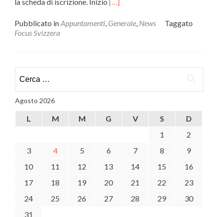
Leggi
la scheda di iscrizione. Inizio
[…]
di
piùFocus
Pubblicato in
Appuntamenti
,
Generale
,
News
Taggato
formativo
Focus Svizzera
su
turismo
svizzero
Ricerca
per:
Agosto 2026
L
M
M
G
V
S
D
1
2
3
4
5
6
7
8
9
10
11
12
13
14
15
16
17
18
19
20
21
22
23
24
25
26
27
28
29
30
31