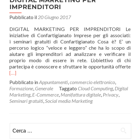
IMPRENDITORI
Pubblicato il
20 Giugno 2017
DIGITAL MARKETING PER IMPRENDITORI Le
iniziative di Confartigianato Imprese per gli associati:
i seminari gratuiti di Confartigianato Cosa è? E’ un
percorso logico “veloce e leggero” che ha lo scopo di
aiutare gli imprenditori ad analizzare e verificare il
proprio modo di essere in rete. L’obiettivo di chi
Legg
partecipa è conoscere e sfruttare le opportunità offerte
di
[…]
più
Pubblicato in
Appuntamenti
,
commercio elettronico
,
MA
Formazione
,
Generale
Taggato
Cloud Computing
,
Digital
PER
Marketing
,
E-Commerce
,
Manifattura digitale
,
Privacy
,
IMP
Seminari gratuiti
,
Social media Marketing
Ricerca
per: