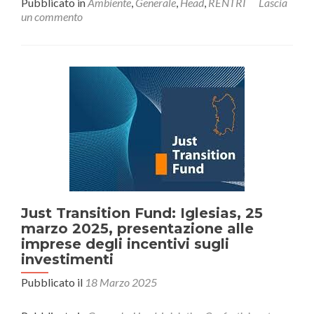
Pubblicato in
Ambiente
,
Generale
,
Head
,
RENTRI
Lascia
piùRENTRI:
un commento
avvio
del
sistema
e
corso
formativo
Confartigianato
Just Transition Fund: Iglesias, 25
marzo 2025, presentazione alle
imprese degli incentivi sugli
investimenti
Pubblicato il
18 Marzo 2025