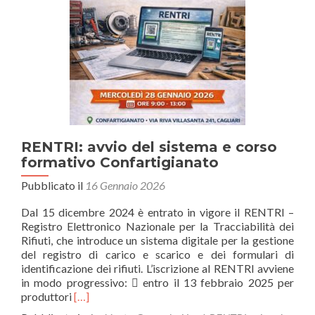
dell’intellige
artigiana”
RENTRI: avvio del sistema e corso
formativo Confartigianato
Pubblicato il
16 Gennaio 2026
Dal 15 dicembre 2024 è entrato in vigore il RENTRI –
Registro Elettronico Nazionale per la Tracciabilità dei
Rifiuti, che introduce un sistema digitale per la gestione
del registro di carico e scarico e dei formulari di
identificazione dei rifiuti. L’iscrizione al RENTRI avviene
in modo progressivo:  entro il 13 febbraio 2025 per
Leggi
produttori
[…]
di