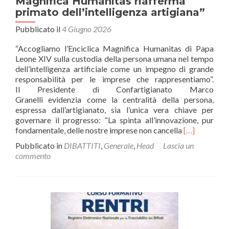
Magnifica Humanitas riafferma
primato dell’intelligenza artigiana”
Pubblicato il
4 Giugno 2026
“Accogliamo l’Enciclica Magnifica Humanitas di Papa
Leone XIV sulla custodia della persona umana nel tempo
dell’intelligenza artificiale come un impegno di grande
responsabilità per le imprese che rappresentiamo”.
Il Presidente di Confartigianato Marco
Granelli evidenzia come la centralità della persona,
espressa dall’artigianato, sia l’unica vera chiave per
governare il progresso: “La spinta all’innovazione, pur
Leggi
fondamentale, delle nostre imprese non cancella
[…]
di
Pubblicato in
DIBATTITI
,
Generale
,
Head
Lascia un
piùIl
commento
Presidente
Granelli:
“Enciclica
Magnifica
Humanitas
riafferma
primato