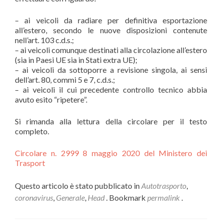
– ai veicoli da radiare per definitiva esportazione
all’estero, secondo le nuove disposizioni contenute
nell’art. 103 c.d.s.;
– ai veicoli comunque destinati alla circolazione all’estero
(sia in Paesi UE sia in Stati extra UE);
– ai veicoli da sottoporre a revisione singola, ai sensi
dell’art. 80, commi 5 e 7, c.d.s.;
– ai veicoli il cui precedente controllo tecnico abbia
avuto esito “ripetere”.
Si rimanda alla lettura della circolare per il testo
completo.
Circolare n. 2999 8 maggio 2020 del Ministero dei
Trasport
Questo articolo è stato pubblicato in
Autotrasporto
,
coronavirus
,
Generale
,
Head
. Bookmark
permalink
.