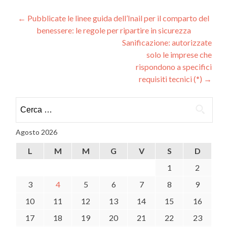
Navigazione
←
Pubblicate le linee guida dell’Inail per il comparto del
benessere: le regole per ripartire in sicurezza
articoli
Sanificazione: autorizzate
solo le imprese che
rispondono a specifici
requisiti tecnici (*)
→
Ricerca
per:
Agosto 2026
L
M
M
G
V
S
D
1
2
3
4
5
6
7
8
9
10
11
12
13
14
15
16
17
18
19
20
21
22
23