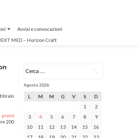
oni
Avvisi e convocazioni
NEXT MED – Horizon Craft
on
Ricerca
per:
Agosto 2026
ebbraio
L
M
M
G
V
S
D
1
2
 premi
3
4
5
6
7
8
9
tre 200
10
11
12
13
14
15
16
17
18
19
20
21
22
23