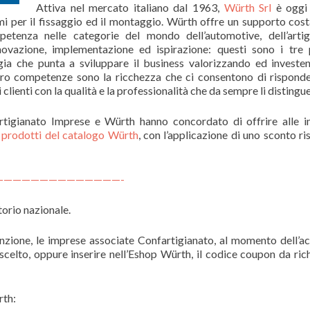
Attiva nel mercato italiano dal 1963,
Würth Srl
è oggi 
mi per il fissaggio ed il montaggio. Würth offre un supporto cost
mpetenza nelle categorie del mondo dell’automotive, dell’artig
 Innovazione, implementazione ed ispirazione: questi sono i tre p
ia che punta a sviluppare il business valorizzando ed investe
loro competenze sono la ricchezza che ci consentono di risponde
clienti con la qualità e la professionalità che da sempre li distingue
artigianato Imprese e Würth hanno concordato di offrire alle 
i prodotti del catalogo Würth
, con l’applicazione di uno sconto ri
———————————————-
torio nazionale.
nzione, le imprese associate Confartigianato, al momento dell’ac
celto, oppure inserire nell’Eshop Würth, il codice coupon da ric
rth: