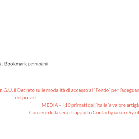
i
. Bookmark
permalink
.
.U. il Decreto sulle modalità di accesso al “Fondo” per l’adegu
dei prezzi
MEDIA – I 10 primati dell’Italia ‘a valore artigi
Corriere della sera il rapporto Confartigianato-Sy