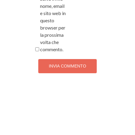
nome, email
e sito web in
questo
browser per
la prossima
volta che
commento.