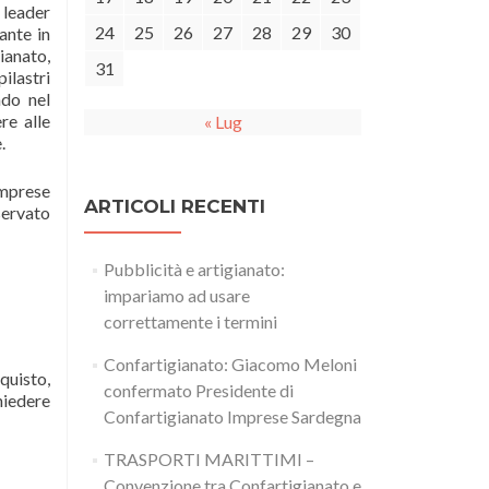
leader
24
25
26
27
28
29
30
ante in
ianato,
31
ilastri
ndo nel
re alle
« Lug
.
imprese
ARTICOLI RECENTI
servato
Pubblicità e artigianato:
impariamo ad usare
correttamente i termini
Confartigianato: Giacomo Meloni
quisto,
confermato Presidente di
hiedere
Confartigianato Imprese Sardegna
TRASPORTI MARITTIMI –
Convenzione tra Confartigianato e