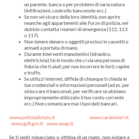
un parente, banca o per problemi di varia natura
(infiltrazioni, controllo banconote ecc.)
Se non sei sicuro della loro identità, non aprire
neanche agli appartenenti alle Forze di polizia, nel
dubbio contatta i numeri di emergenza (112, 113
o 117).
Non tenere denaro o oggetti preziosi in cassetti o
armadi a portata di mano.
Durante interventi manutentivi (idraulico,
elettricista) fai in modo che ci sia una persona di
fiducia che ti aiuti, per non incorrere in furti, rapine
e truffe.
Se utilizzi Internet, diffida di chiunque ti chieda le
tue credenziali e informazioni personali (ad es. per
sbloccare il bancomat, per verificare se abbiano
impropriamente utilizzato il tuo conto corrente
ecc.) Non comunicare mai i tuoi dati bancari.
www.poliziadistato.it
www.carabinieri.it
www.gdf.gov.it
www.anap.it
Se ti senti minacciato o vittima di un reato, non esitare e