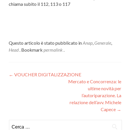
chiama subito il 112, 113 o 117
Questo articolo è stato pubblicato in
Anap
,
Generale
,
Head
. Bookmark
permalink
.
Navigazione
←
VOUCHER DIGITALIZZAZIONE
Mercato e Concorrenza: le
articoli
ultime novità per
l’autoriparazione. La
relazione dell’avv. Michele
Capece
→
Ricerca
per: