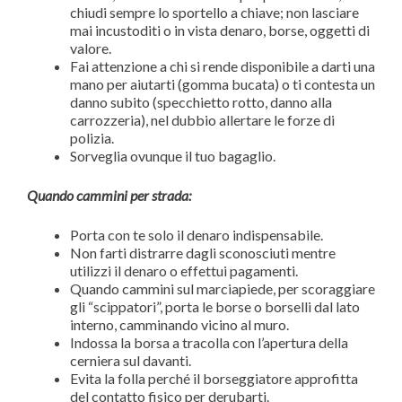
chiudi sempre lo sportello a chiave; non lasciare
mai incustoditi o in vista denaro, borse, oggetti di
valore.
Fai attenzione a chi si rende disponibile a darti una
mano per aiutarti (gomma bucata) o ti contesta un
danno subito (specchietto rotto, danno alla
carrozzeria), nel dubbio allertare le forze di
polizia.
Sorveglia ovunque il tuo bagaglio.
Quando cammini per strada:
Porta con te solo il denaro indispensabile.
Non farti distrarre dagli sconosciuti mentre
utilizzi il denaro o effettui pagamenti.
Quando cammini sul marciapiede, per scoraggiare
gli “scippatori”, porta le borse o borselli dal lato
interno, camminando vicino al muro.
Indossa la borsa a tracolla con l’apertura della
cerniera sul davanti.
Evita la folla perché il borseggiatore approfitta
del contatto fisico per derubarti.