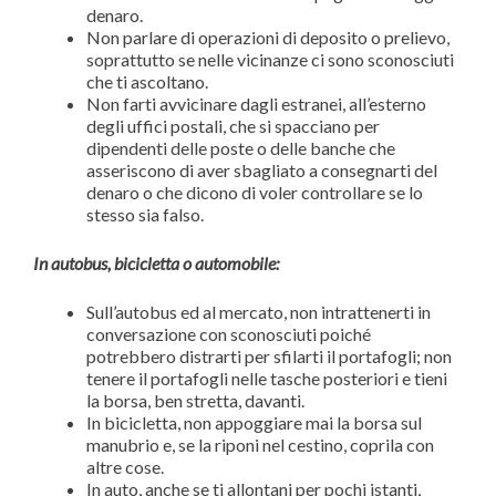
denaro.
Non parlare di operazioni di deposito o prelievo,
soprattutto se nelle vicinanze ci sono sconosciuti
che ti ascoltano.
Non farti avvicinare dagli estranei, all’esterno
degli uffici postali, che si spacciano per
dipendenti delle poste o delle banche che
asseriscono di aver sbagliato a consegnarti del
denaro o che dicono di voler controllare se lo
stesso sia falso.
In autobus, bicicletta o automobile:
Sull’autobus ed al mercato, non intrattenerti in
conversazione con sconosciuti poiché
potrebbero distrarti per sfilarti il portafogli; non
tenere il portafogli nelle tasche posteriori e tieni
la borsa, ben stretta, davanti.
In bicicletta, non appoggiare mai la borsa sul
manubrio e, se la riponi nel cestino, coprila con
altre cose.
In auto, anche se ti allontani per pochi istanti,