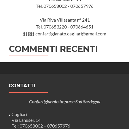
Tel. 070658002 - 070657976
Via Riva Villasanta n° 241
Tel. 070653220 - 070664651
§§§§§ confartigianato.cagliari@gmail.com
COMMENTI RECENTI
CONTATTI
Confartigianato Imprese Sud Sardegna
Cagliari
Via Lanusei, 14
Tel: 070658002 – 070657976