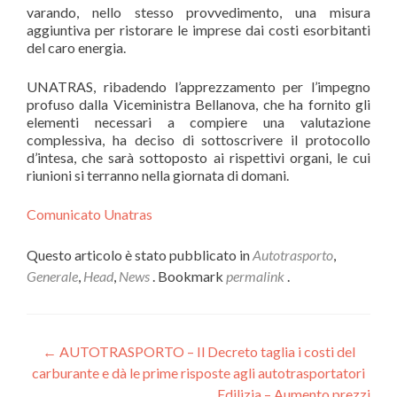
varando, nello stesso provvedimento, una misura
aggiuntiva per ristorare le imprese dai costi esorbitanti
del caro energia.
UNATRAS, ribadendo l’apprezzamento per l’impegno
profuso dalla Viceministra Bellanova, che ha fornito gli
elementi necessari a compiere una valutazione
complessiva, ha deciso di sottoscrivere il protocollo
d’intesa, che sarà sottoposto ai rispettivi organi, le cui
riunioni si terranno nella giornata di domani.
Comunicato Unatras
Questo articolo è stato pubblicato in
Autotrasporto
,
Generale
,
Head
,
News
. Bookmark
permalink
.
Navigazione
←
AUTOTRASPORTO – Il Decreto taglia i costi del
carburante e dà le prime risposte agli autotrasportatori
articoli
Edilizia – Aumento prezzi