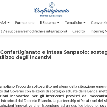
vizi
Formazione
Il Sistema
Tematiche
Convenzi
/17 e successive modifiche e integrazioni)
Credito
Interreg 
Confartigianato e Intesa Sanpaolo: soste
ilizzo degli incentivi
ampliano l’accordo sottoscritto nel pieno della situazione emerg
tto dal Governo con le azioni di sostegno attuate dalla Banca, me
zioni innovative per gli interventi previsti dai meccanis
i
introdotti dal Decreto Rilancio.
La partnership offre ai
soci del 
soluzioni innovative che rispondono ad un duplice bisogno:
sos