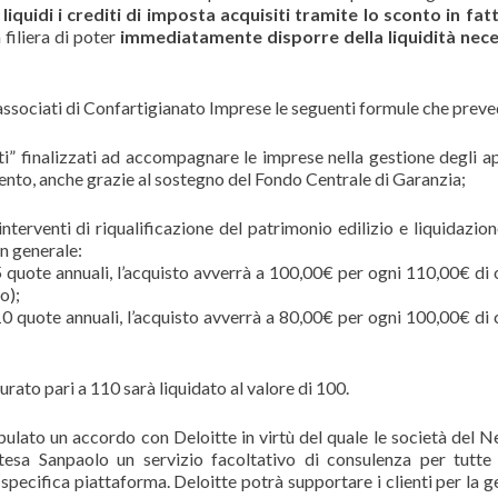
liquidi i crediti di imposta acquisiti tramite lo sconto in fat
filiera di poter
immediatamente disporre della liquidità nece
 associati di Confartigianato Imprese le seguenti formule che prev
ti” finalizzati ad accompagnare le imprese nella gestione degli ap
mento, anche grazie al sostegno del Fondo Centrale di Garanzia;
interventi di riqualificazione del patrimonio edilizio e liquidazion
in generale:
 quote annuali, l’acquisto avverrà a 100,00€ per ogni 110,00€ di 
o);
0 quote annuali, l’acquisto avverrà a 80,00€ per ogni 100,00€ di 
rato pari a 110 sarà liquidato al valore di 100.
tipulato un accordo con Deloitte in virtù del quale le società del 
ntesa Sanpaolo un servizio facoltativo di consulenza per tutte 
a specifica piattaforma. Deloitte potrà supportare i clienti per la 