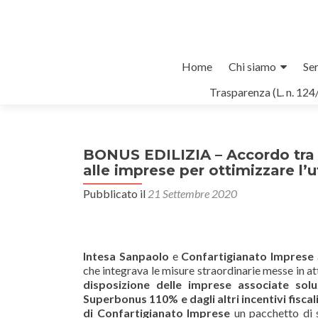
Salta
Home
Chi siamo
Ser
il
Trasparenza (L. n. 124
contenuto
BONUS EDILIZIA – Accordo tra 
alle imprese per ottimizzare l’ut
Pubblicato il
21 Settembre 2020
Intesa Sanpaolo
e
Confartigianato Imprese
che integrava le misure straordinarie messe in a
disposizione delle imprese associate
solu
Superbonus 110% e dagli altri incentivi fiscal
di Confartigianato Imprese
un pacchetto di 