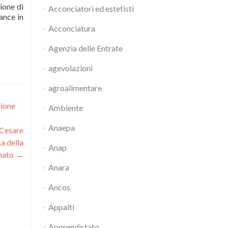
ione di
Acconciatori ed estetisti
ance in
Acconciatura
Agenzia delle Entrate
agevolazioni
agroalimentare
zione
Ambiente
Anaepa
 Cesare
sa della
Anap
anato
→
Anara
Ancos
Appalti
Apprendistato