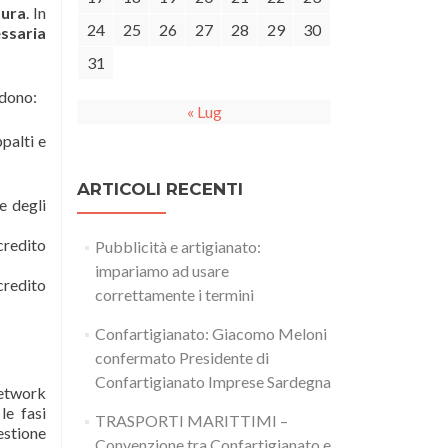
tura
. In
24
25
26
27
28
29
30
ssaria
31
edono:
« Lug
palti e
ARTICOLI RECENTI
e degli
credito
Pubblicità e artigianato:
impariamo ad usare
credito
correttamente i termini
Confartigianato: Giacomo Meloni
confermato Presidente di
Confartigianato Imprese Sardegna
Network
le fasi
TRASPORTI MARITTIMI –
gestione
Convenzione tra Confartigianato e