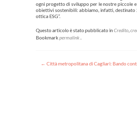
ogni progetto di sviluppo per le nostre piccole e
obiettivi sostenibili: abbiamo, infatti, destinat
ottica ESG”.
Questo articolo è stato pubblicato in
Credito
,
cre
Bookmark
permalink
.
Navigazione
←
Città metropolitana di Cagliari: Bando contr
articoli