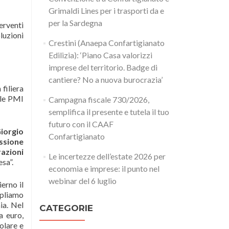
Grimaldi Lines per i trasporti da e
per la Sardegna
terventi
luzioni
Crestini (Anaepa Confartigianato
Edilizia): ‘Piano Casa valorizzi
imprese del territorio. Badge di
cantiere? No a nuova burocrazia’
filiera
 le PMI
Campagna fiscale 730/2026,
semplifica il presente e tutela il tuo
futuro con il CAAF
iorgio
Confartigianato
ssione
razioni
Le incertezze dell’estate 2026 per
sa”.
economia e imprese: il punto nel
webinar del 6 luglio
erno il
mpliamo
ia. Nel
CATEGORIE
a euro,
olare e