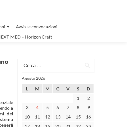
oni
Avvisi e convocazioni
NEXT MED – Horizon Craft
gno
Ricerca
per:
Agosto 2026
L
M
M
G
V
S
D
1
2
enziale
3
4
5
6
7
8
9
ttendo
a
mi del
10
11
12
13
14
15
16
sistema
tenerli
17
18
19
20
21
22
23