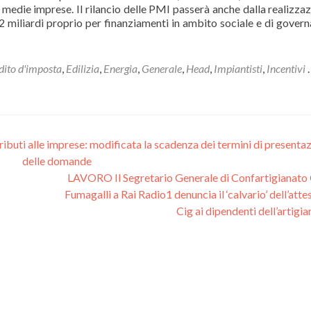
 medie imprese. Il rilancio delle PMI passerà anche dalla realizzaz
o 2 miliardi proprio per finanziamenti in ambito sociale e di govern
dito d'imposta
,
Edilizia
,
Energia
,
Generale
,
Head
,
Impiantisti
,
Incentivi
.
ibuti alle imprese: modificata la scadenza dei termini di presenta
delle domande
LAVORO Il Segretario Generale di Confartigianato
Fumagalli a Rai Radio1 denuncia il ‘calvario’ dell’atte
Cig ai dipendenti dell’artigi