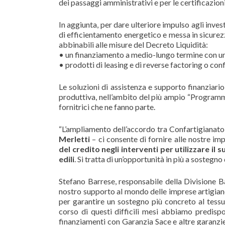
dei passaggi amministrativi e per le certificazioni
In aggiunta, per dare ulteriore impulso agli inves
di efficientamento energetico e messa in sicurezz
abbinabili alle misure del Decreto Liquidità:
• un finanziamento a medio-lungo termine con u
• prodotti di leasing e di reverse factoring o conf
Le soluzioni di assistenza e supporto finanziario 
produttiva, nell’ambito del più ampio “Programma
fornitrici che ne fanno parte.
“L’ampliamento dell’accordo tra Confartigianato 
Merletti
– ci consente di fornire alle nostre i
del credito negli interventi per utilizzare il s
edili
. Si tratta di un’opportunità in più a sostegn
Stefano Barrese, responsabile della Divisione B
nostro supporto al mondo delle imprese artigiane
per garantire un sostegno più concreto al tess
corso di questi difficili mesi abbiamo predisp
finanziamenti con Garanzia Sace e altre garanzie