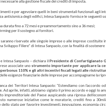
 necessarie alla gestione fiscale dei crediti di imposta.
timenti e per agevolare quelli in beni strumentali funzionali agli in
a antisismica degli edifici, Intesa Sanpaolo fornisce le seguenti so
na durata fino a 72 mesi e preammortamento sino a 36 mesi;
irming per il sostegno ai fornitori.
saranno riservate alle singole imprese o alle imprese costituite in 
 Sviluppo Filiere” di Intesa Sanpaolo, con la finalità di sostenere
e Intesa Sanpaolo – dichiara il
Presidente di Confartigianato G
mprese associate uno
strumento importante per applicare la ce
uperbonus 110% e gli altri incentivi fiscali legati alle ristruttu
o delle esigenze finanziarie delle imprese per accompagnarne la ripre
anca dei Territori Intesa Sanpaolo: “Estendiamo con l’accordo odi
. Ad aprile, infatti, abbiamo siglato il primo accordo e oggi lo a
uto imprenditoriale del Paese auspicando una ripresa dell’econom
osto numerose iniziative come le moratorie, crediti fino a 30mil
 dello stato per favorire investimenti, innovazione, economia circ