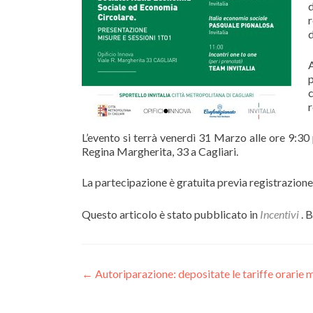
d
r
d
c
r
L’evento si terrà venerdì 31 Marzo alle ore 9:30
Regina Margherita, 33 a Cagliari.
La partecipazione è gratuita previa registrazione
Questo articolo è stato pubblicato in
Incentivi
. 
Navigazione
←
Autoriparazione: depositate le tariffe orarie 
articoli