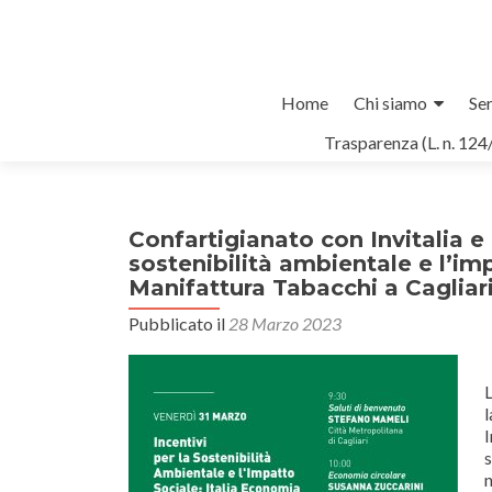
Salta
Home
Chi siamo
Ser
il
Trasparenza (L. n. 124
contenuto
Confartigianato con Invitalia e 
sostenibilità ambientale e l’im
Manifattura Tabacchi a Cagliar
Pubblicato il
28 Marzo 2023
L
l
I
s
n