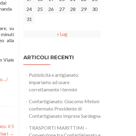
 dai
omanda
24
25
26
27
28
29
30
31
are, su
« Lug
 minuti
eo alla
ARTICOLI RECENTI
n Viale
Pubblicità e artigianato:
to…/
impariamo ad usare
correttamente i termini
Confartigianato: Giacomo Meloni
confermato Presidente di
Confartigianato Imprese Sardegna
to: il 5
TRASPORTI MARITTIMI –
liari
→
Convenzione tra Confartigianato e