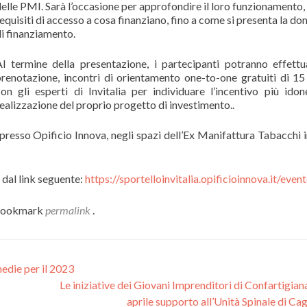
elle PMI. Sarà l’occasione per approfondire il loro funzionamento,
equisiti di accesso a cosa finanziano, fino a come si presenta la d
i finanziamento.
Al termine della presentazione, i partecipanti potranno effettu
prenotazione, incontri di orientamento one-to-one gratuiti di 15
on gli esperti di Invitalia per individuare l’incentivo più idon
ealizzazione del proprio progetto di investimento..
 presso Opificio Innova, negli spazi dell’Ex Manifattura Tabacchi i
 dal link seguente:
https://sportelloinvitalia.opificioinnova.it/even
Bookmark
permalink
.
medie per il 2023
Le iniziative dei Giovani Imprenditori di Confartigiana
aprile supporto all’Unità Spinale di Cag