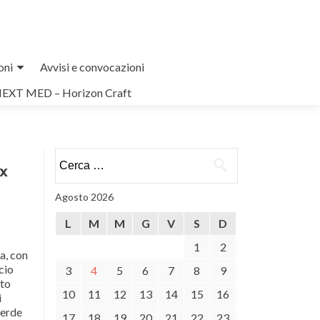
oni
Avvisi e convocazioni
NEXT MED – Horizon Craft
Ricerca
ex
per:
Agosto 2026
L
M
M
G
V
S
D
1
2
a, con
cio
3
4
5
6
7
8
9
tto
10
11
12
13
14
15
16
i
verde
17
18
19
20
21
22
23