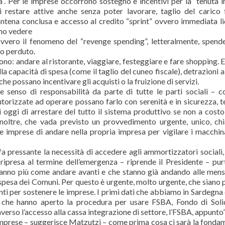
”. Per le imprese occorrono sostegno e incentivi per la “tenuta 
di restare attive anche senza poter lavorare, taglio del carico f
rantena conclusa e accesso al credito “sprint” ovvero immediata li
mo vedere
vvero il fenomeno del “revenge spending”, letteralmente, spend
po perduto.
sono: andare al ristorante, viaggiare, festeggiare e fare shopping. 
a capacità di spesa (come il taglio del cuneo fiscale), detrazioni 
che possano incentivare gli acquisti o la fruizione di servizi.
enso di responsabilità da parte di tutte le parti sociali – c
torizzate ad operare possano farlo con serenità e in sicurezza, 
ggi di arrestare del tutto il sistema produttivo se non a costo
noltre, che vada previsto un provvedimento urgente, unico, ch
le imprese di andare nella propria impresa per vigilare i macchina
fa pressante la necessità di accedere agli ammortizzatori sociali, 
ipresa al termine dell’emergenza – riprende il Presidente – pu
 sanno più come andare avanti e che stanno già andando alle mens
 spesa dei Comuni. Per questo è urgente, molto urgente, che siano p
enti per sostenere le imprese. I primi dati che abbiamo in Sardegna
 che hanno aperto la procedura per usare FSBA, Fondo di Soli
verso l’accesso alla cassa integrazione di settore, l’FSBA, appunto”
le imprese – suggerisce Matzutzi – come prima cosa ci sarà la fonda