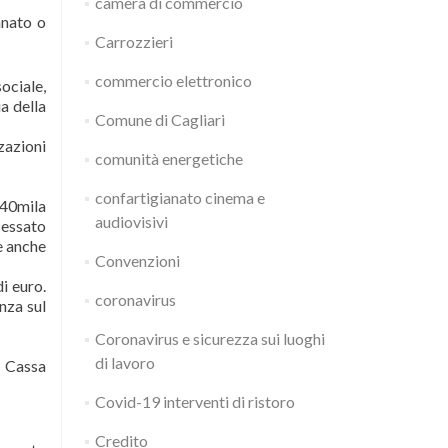
camera di commercio
anato o
Carrozzieri
commercio elettronico
ociale,
a della
Comune di Cagliari
zazioni
comunità energetiche
confartigianato cinema e
 40mila
audiovisivi
cessato
e anche
Convenzioni
i euro.
coronavirus
nza sul
Coronavirus e sicurezza sui luoghi
di lavoro
a Cassa
Covid-19 interventi di ristoro
Credito