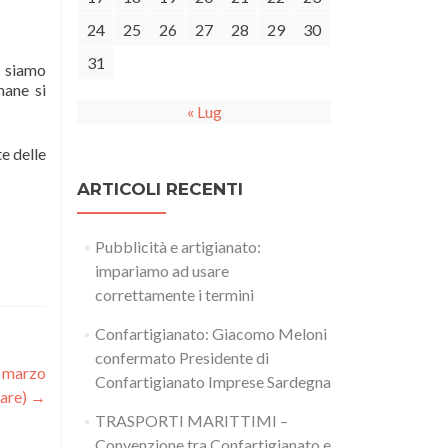
24
25
26
27
28
29
30
31
o siamo
mane si
« Lug
e delle
ARTICOLI RECENTI
Pubblicità e artigianato:
impariamo ad usare
correttamente i termini
Confartigianato: Giacomo Meloni
confermato Presidente di
2 marzo
Confartigianato Imprese Sardegna
rare)
→
TRASPORTI MARITTIMI –
Convenzione tra Confartigianato e