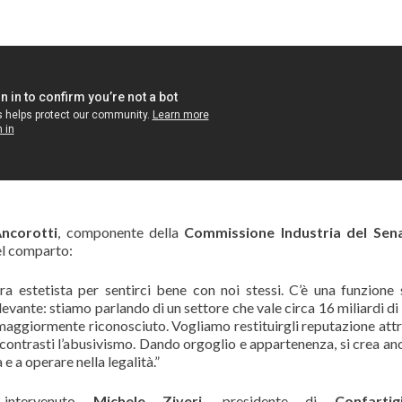
ncorotti
, componente della
Commissione Industria del Sen
el comparto:
a estetista per sentirci bene con noi stessi. C’è una funzione 
vante: stiamo parlando di un settore che vale circa 16 miliardi di 
maggiormente riconosciuto. Vogliamo restituirgli reputazione att
e contrasti l’abusivismo. Dando orgoglio e appartenenza, si crea an
 a operare nella legalità.”
intervenuto
Michele Ziveri
, presidente di
Confartig