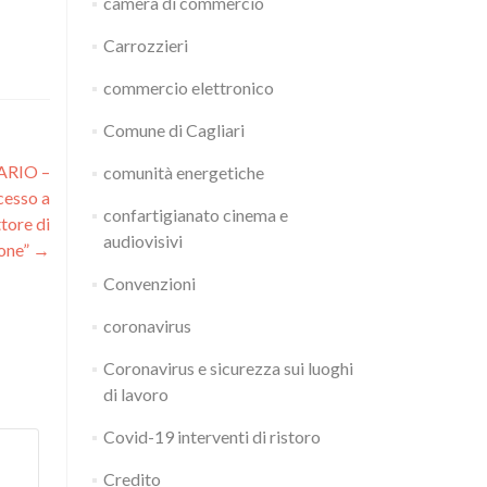
camera di commercio
Carrozzieri
commercio elettronico
Comune di Cagliari
ARIO –
comunità energetiche
cesso a
confartigianato cinema e
tore di
audiovisivi
ione”
→
Convenzioni
coronavirus
Coronavirus e sicurezza sui luoghi
di lavoro
Covid-19 interventi di ristoro
Credito