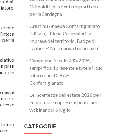
tadini.
Grimaldi Lines per i trasporti da e
ciatore,
per la Sardegna
Crestini (Anaepa Confartigianato
tazione
Edilizia): ‘Piano Casa valorizzi
d’intesa
 per la
imprese del territorio. Badge di
cantiere? No a nuova burocrazia’
slativo
Campagna fiscale 730/2026,
n più il
semplifica il presente e tutela il tuo
ico dei
futuro con il CAAF
Confartigianato
e nasce
Le incertezze dell’estate 2026 per
urale e
economia e imprese: il punto nel
petenze
webinar del 6 luglio
 futuro
CATEGORIE
ere”.