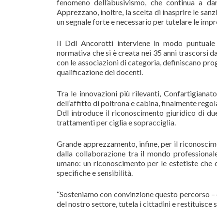
fenomeno dell’abusivismo, che continua a dan
Apprezzano, inoltre, la scelta di inasprire le sanz
un segnale forte e necessario per tutelare le impr
Il Ddl Ancorotti interviene in modo puntuale
normativa che si è creata nei 35 anni trascorsi da
con le associazioni di categoria, definiscano pro
qualificazione dei docenti.
Tra le innovazioni più rilevanti, Confartigianat
dell’affitto di poltrona e cabina, finalmente rego
Ddl introduce il riconoscimento giuridico di due
trattamenti per ciglia e sopracciglia.
Grande apprezzamento, infine, per il riconoscime
dalla collaborazione tra il mondo professional
umano: un riconoscimento per le estetiste che
specifiche e sensibilità.
“Sosteniamo con convinzione questo percorso – c
del nostro settore, tutela i cittadini e restituisc