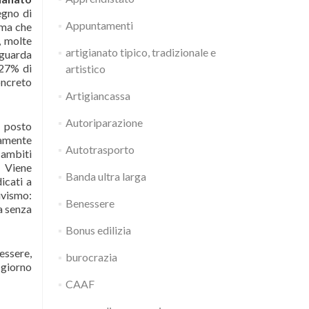
egno di
Appuntamenti
 ma che
, molte
artigianato tipico, tradizionale e
iguarda
 27% di
artistico
oncreto
Artigiancassa
Autoriparazione
a posto
tamente
Autotrasporto
 ambiti
. Viene
Banda ultra larga
icati a
ivismo:
Benessere
a senza
Bonus edilizia
essere,
burocrazia
 giorno
CAAF