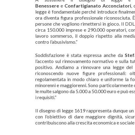
Benessere
e
Confartigianato Acconciatori
,
legge è fondamentale perché introduce finalment
ora diventa figura professionale riconosciuta. È
persone che vogliono rimettersi in gioco. Il DDL
circa 150.000 imprese e 290.000 operatori, con 
lavoro sommerso, il doppio rispetto alla med
contro l’abusivismo.”
Soddisfazione è stata espressa anche da
Stef
l’accento sul rinnovamento normativo e sulla tut
positivo. Andiamo a rinnovare una legge del
riconoscendo nuove figure professionali: oltr
regolamentata in modo chiaro e uniforme la for
minorenni e maggiorenni. Sono particolarmente org
le multe salgono da 5.000 a 50.000 euro e può esse
i requisiti.”
Il disegno di legge 1619 rappresenta dunque un 
con l’obiettivo di dare maggiore dignità, sicu
contribuiscono alla crescita economica e sociale