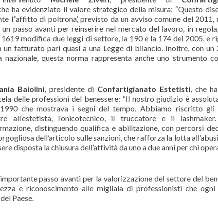
 che ha evidenziato il valore strategico della misura: “Questo dis
e l’‘affitto di poltrona’, previsto da un avviso comune del 2011,
 un passo avanti per reinserire nel mercato del lavoro, in regola
 1619 modifica due leggi di settore, la 190 e la 174 del 2005, e r
un fatturato pari quasi a una Legge di bilancio. Inoltre, con un
ia nazionale, questa norma rappresenta anche uno strumento c
ania Baiolini
, presidente di
Confartigianato Estetisti
, che h
ela delle professioni del benessere: “Il nostro giudizio è assolu
 1990 che mostrava i segni del tempo. Abbiamo riscritto gli
e all’estetista, l’onicotecnico, il truccatore e il lashmaker
mazione, distinguendo qualifica e abilitazione, con percorsi ded
ogliosa dell’articolo sulle sanzioni, che rafforza la lotta all’abus
re disposta la chiusura dell’attività da uno a due anni per chi oper
importante passo avanti per la valorizzazione del settore del ben
rezza e riconoscimento alle migliaia di professionisti che ogni
 del Paese.