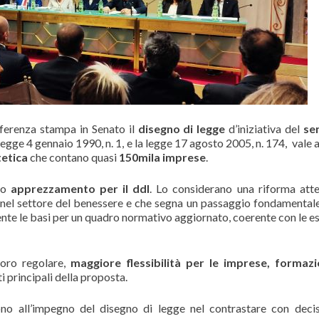
ferenza stampa in Senato il
disegno di legge
d’iniziativa del
se
legge 4 gennaio 1990, n. 1, e la legge 17 agosto 2005, n. 174, vale a
tetica
che contano quasi
150mila imprese
.
no
apprezzamento per il ddl
. Lo considerano una riforma att
e nel settore del benessere e che segna un passaggio fondamentale
te le basi per un quadro normativo aggiornato, coerente con le e
voro regolare,
maggiore flessibilità per le imprese, formazi
i principali della proposta.
dono all’impegno del disegno di legge nel contrastare con decis