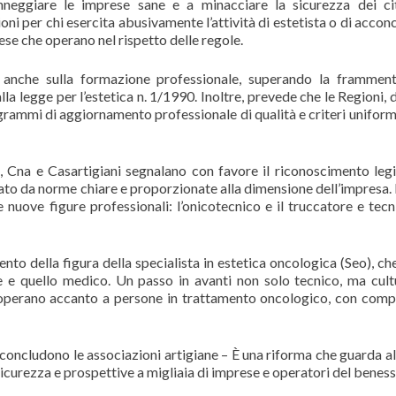
neggiare le imprese sane e a minacciare la sicurezza dei cit
ioni per chi esercita abusivamente l’attività di estetista o di accon
ese che operano nel rispetto delle regole.
 anche sulla formazione professionale, superando la frammen
lla legge per l’estetica n. 1/1990. Inoltre, prevede che le Regioni, 
grammi di aggiornamento professionale di qualità e criteri uniformi
o, Cna e Casartigiani segnalano con favore il riconoscimento legi
lato da norme chiare e proporzionate alla dimensione dell’impresa. I
 nuove figure professionali: l’onicotecnico e il truccatore e tecn
nto della figura della specialista in estetica oncologica (Seo), ch
e e quello medico. Un passo in avanti non solo tecnico, ma cult
 operano accanto a persone in trattamento oncologico, con com
oncludono le associazioni artigiane – È una riforma che guarda al
e sicurezza e prospettive a migliaia di imprese e operatori del beness