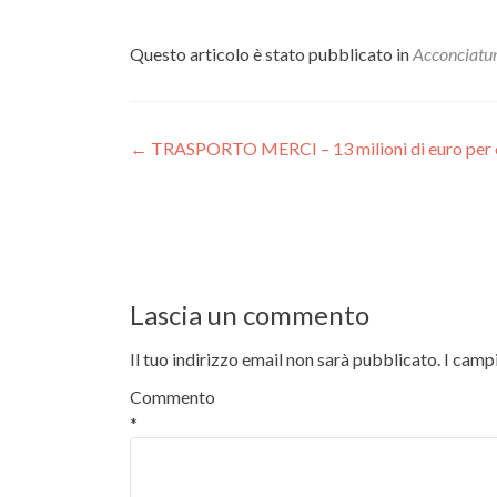
Questo articolo è stato pubblicato in
Acconciatu
Navigazione
←
TRASPORTO MERCI – 13 milioni di euro per ca
articoli
Lascia un commento
Il tuo indirizzo email non sarà pubblicato.
I camp
Commento
*