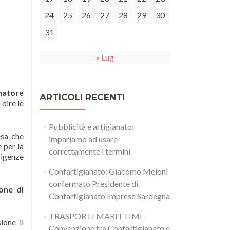
24
25
26
27
28
29
30
31
« Lug
natore
ARTICOLI RECENTI
 dire le
Pubblicità e artigianato:
esa che
impariamo ad usare
 per la
correttamente i termini
sigenze
Confartigianato: Giacomo Meloni
confermato Presidente di
one di
Confartigianato Imprese Sardegna
TRASPORTI MARITTIMI –
ione il
Convenzione tra Confartigianato e