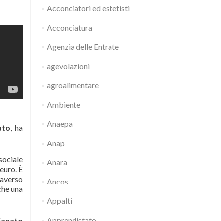
Acconciatori ed estetisti
Acconciatura
Agenzia delle Entrate
agevolazioni
agroalimentare
Ambiente
Anaepa
ato
, ha
Anap
sociale
Anara
euro. È
raverso
Ancos
che una
Appalti
Apprendistato
ianato