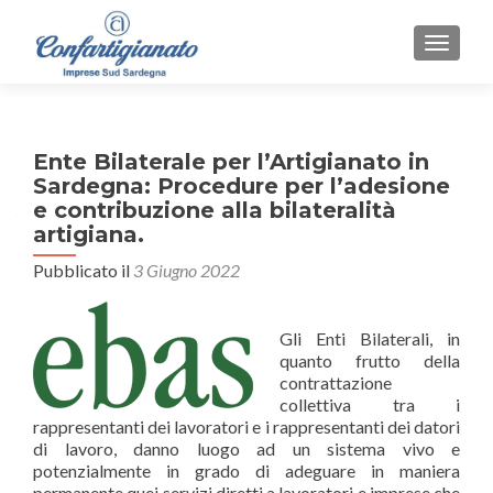
MOSTR
Ente Bilaterale per l’Artigianato in
Sardegna: Procedure per l’adesione
e contribuzione alla bilateralità
artigiana.
Pubblicato il
3 Giugno 2022
Gli Enti Bilaterali, in
quanto frutto della
contrattazione
collettiva tra i
rappresentanti dei lavoratori e i rappresentanti dei datori
di lavoro, danno luogo ad un sistema vivo e
potenzialmente in grado di adeguare in maniera
permanente quei servizi diretti a lavoratori e imprese che