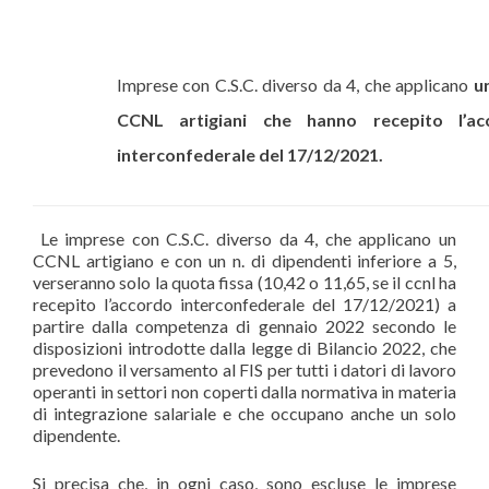
Imprese con C.S.C. diverso da 4, che applicano
u
CCNL artigiani che hanno recepito l’ac
interconfederale del 17/12/2021.
Le imprese con C.S.C. diverso da 4, che applicano un
CCNL artigiano e con un n. di dipendenti inferiore a 5,
verseranno solo la quota fissa (10,42 o 11,65, se il ccnl ha
recepito l’accordo interconfederale del 17/12/2021) a
partire dalla competenza di gennaio 2022 secondo le
disposizioni introdotte dalla legge di Bilancio 2022, che
prevedono il versamento al FIS per tutti i datori di lavoro
operanti in settori non coperti dalla normativa in materia
di integrazione salariale e che occupano anche un solo
dipendente.
Si precisa che, in ogni caso, sono escluse le imprese