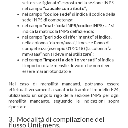
settore artigianato” esposta nella sezione INPS
nel campo
“causale contributo”
;
nel campo
“codice sede”
si indica il codice della
sede INPS di competenza;
nel campo
“matricola INPS/codice INPS/ …”
si
indica la matricola INPS dell’azienda;
nel campo
“periodo di riferimento”
si indica,
nella colonna “da mm/aaaa”, il mese e l’anno di
competenza (esempio 01/2018) (la colonna “a
mm/aaaa” non si deve mai utilizzare);
nel campo
“importi a debito versati”
si indica
l’importo totale mensile dovuto, che non deve
essere mai arrotondato e
Nel caso di mensilità mancanti, potranno essere
effettuati versamenti a sanatoria tramite il modello F24,
utilizzando un singolo rigo della sezione INPS per ogni
mensilità mancante, seguendo le indicazioni sopra
riportate.
3. Modalità di compilazione del
flusso UniEmens.