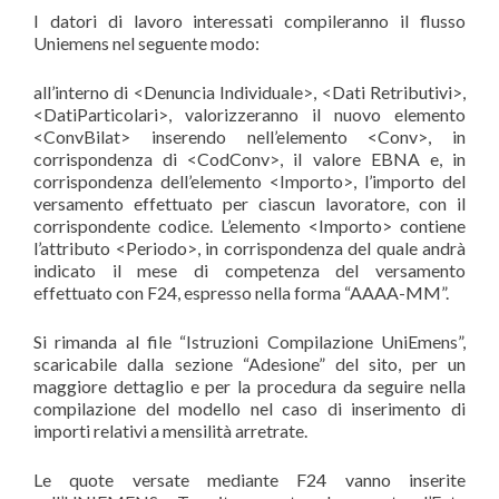
I datori di lavoro interessati compileranno il flusso
Uniemens nel seguente modo:
all’interno di <Denuncia Individuale>, <Dati Retributivi>,
<DatiParticolari>, valorizzeranno il nuovo elemento
<ConvBilat> inserendo nell’elemento <Conv>, in
corrispondenza di <CodConv>, il valore EBNA e, in
corrispondenza dell’elemento <Importo>, l’importo del
versamento effettuato per ciascun lavoratore, con il
corrispondente codice. L’elemento <Importo> contiene
l’attributo <Periodo>, in corrispondenza del quale andrà
indicato il mese di competenza del versamento
effettuato con F24, espresso nella forma “AAAA-MM”.
Si rimanda al file “Istruzioni Compilazione UniEmens”,
scaricabile dalla sezione “Adesione” del sito, per un
maggiore dettaglio e per la procedura da seguire nella
compilazione del modello nel caso di inserimento di
importi relativi a mensilità arretrate.
Le quote versate mediante F24 vanno inserite