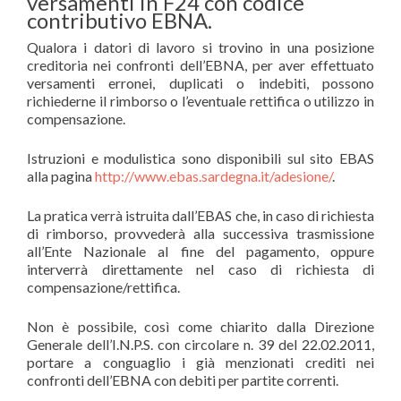
versamenti in F24 con codice
contributivo EBNA.
Qualora i datori di lavoro si trovino in una posizione
creditoria nei confronti dell’EBNA, per aver effettuato
versamenti erronei, duplicati o indebiti, possono
richiederne il rimborso o l’eventuale rettifica o utilizzo in
compensazione.
Istruzioni e modulistica sono disponibili sul sito EBAS
alla pagina
http://www.ebas.sardegna.it/adesione/
.
La pratica verrà istruita dall’EBAS che, in caso di richiesta
di rimborso, provvederà alla successiva trasmissione
all’Ente Nazionale al fine del pagamento, oppure
interverrà direttamente nel caso di richiesta di
compensazione/rettifica.
Non è possibile, così come chiarito dalla Direzione
Generale dell’I.N.P.S. con circolare n. 39 del 22.02.2011,
portare a conguaglio i già menzionati crediti nei
confronti dell’EBNA con debiti per partite correnti.