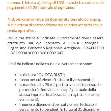
comma 1, lettera a) del Lgs.81/08 e s.m.i.)
La scadenza di
pagamento è il 28 febbraio di ogni anno.
N.B. per quanto riguarda il paragrafo
barrato
qui sopra,
si è in attesa di sottoscrizione del relativo accordo che lo
renda operativo .
Per le casistiche su indicate, il versamento dovrà essere
effettuato sul c/c intestato a OPRA Sardegna –
Organismo Paritetico Regionale Artigiano – IBAN IT30
H032 5004 8000 1000 0002 047
I dati da indicare nella causale di versamento sono:
la dicitura “QUOTA RLST”;
l’anno per cui viene effettuato il versamento;
la matricola INPS e la partita iva dell’impresa, che
permetterà l’individuazione più puntuale della
stessa impresa, finalizzata alla registrazione dei
versamenti;
il numero dipendenti per cui viene effettuato il
versamento (dipendenti in forza al 31 dicembre);