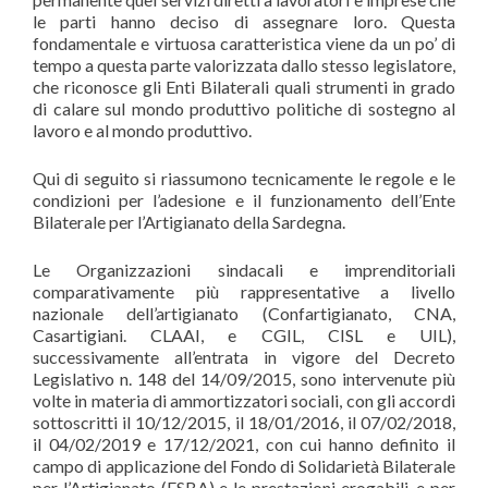
le parti hanno deciso di assegnare loro. Questa
fondamentale e virtuosa caratteristica viene da un po’ di
tempo a questa parte valorizzata dallo stesso legislatore,
che riconosce gli Enti Bilaterali quali strumenti in grado
di calare sul mondo produttivo politiche di sostegno al
lavoro e al mondo produttivo.
Qui di seguito si riassumono tecnicamente le regole e le
condizioni per l’adesione e il funzionamento dell’Ente
Bilaterale per l’Artigianato della Sardegna.
Le Organizzazioni sindacali e imprenditoriali
comparativamente più rappresentative a livello
nazionale dell’artigianato (Confartigianato, CNA,
Casartigiani. CLAAI, e CGIL, CISL e UIL),
successivamente all’entrata in vigore del Decreto
Legislativo n. 148 del 14/09/2015, sono intervenute più
volte in materia di ammortizzatori sociali, con gli accordi
sottoscritti il 10/12/2015, il 18/01/2016, il 07/02/2018,
il 04/02/2019 e 17/12/2021, con cui hanno definito il
campo di applicazione del Fondo di Solidarietà Bilaterale
per l’Artigianato (FSBA) e le prestazioni erogabili, e per