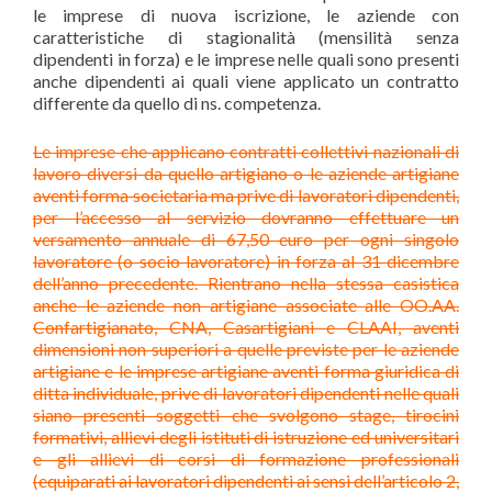
le imprese di nuova iscrizione, le aziende con
caratteristiche di stagionalità (mensilità senza
dipendenti in forza) e le imprese nelle quali sono presenti
anche dipendenti ai quali viene applicato un contratto
differente da quello di ns. competenza.
Le imprese che applicano contratti collettivi nazionali di
lavoro diversi da quello artigiano
o le aziende artigiane
aventi forma societaria ma prive di lavoratori dipendenti,
per l’accesso al servizio dovranno effettuare un
versamento annuale di 67,50 euro per ogni singolo
lavoratore (o socio lavoratore) in forza al 31 dicembre
dell’anno precedente. Rientrano nella stessa casistica
anche le aziende non artigiane associate alle OO.AA.
Confartigianato, CNA, Casartigiani e CLAAI, aventi
dimensioni non superiori a quelle previste per le aziende
artigiane e le imprese artigiane aventi forma giuridica di
ditta individuale, prive di lavoratori dipendenti nelle quali
siano presenti soggetti che svolgono stage, tirocini
formativi, allievi degli istituti di istruzione ed universitari
e gli allievi di corsi di formazione professionali
(equiparati ai lavoratori dipendenti ai sensi
dell’articolo 2,