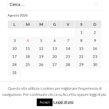
Ricerca
per:
Agosto 2026
L
M
M
G
V
S
D
1
2
3
4
5
6
7
8
9
10
11
12
13
14
15
16
17
18
19
20
21
22
23
24
25
26
27
28
29
30
31
« Lug
Questo sito utilizza i cookies per migliorare l'esperienza di
navigazione. Per continuare clicca su Accetta oppure leggi di più.
ARTICOLI RECENTI
Leggi di più
Accept