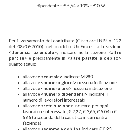
dipendente = € 5,64 x 10% = € 0,56
Per il versamento del contributo (Circolare INPS n. 122
del 08/09/2010), nel modello UniEmens, alla sezione
<denuncia aziendale>
, indicare nella sezione
<altre
partite>
e precisamente in
<altre partite a debito>
quanto segue:
alla voce
<causale>
indicare M980
alla voce
<numero giorni>
nessuna indicazione
alla voce
<numero ore>
nessuna indicazione
alla voce
<numero dipendenti>
indicare il
numero di lavoratori interessati
alla voce
<retribuzione>
indicare, per ogni
lavoratore interessato, € 2,27, € 3,65, € 5,04 o €
5,65 (a seconda della casistica in cui rientra
l’azienda)
alla voce
<somme a debito>
indicare € 0,23