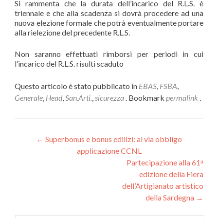
Si rammenta che la durata dell’incarico del R.L.S. è
triennale e che alla scadenza si dovrà procedere ad una
nuova elezione formale che potrà eventualmente portare
alla rielezione del precedente R.L.S.
Non saranno effettuati rimborsi per periodi in cui
l’incarico del R.L.S. risulti scaduto
Questo articolo è stato pubblicato in
EBAS
,
FSBA
,
Generale
,
Head
,
San.Arti.
,
sicurezza
. Bookmark
permalink
.
Navigazione
←
Superbonus e bonus edilizi: al via obbligo
applicazione CCNL
articoli
Partecipazione alla 61ᵃ
edizione della Fiera
dell’Artigianato artistico
della Sardegna
→