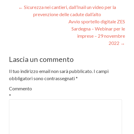
Navigazione
←
Sicurezza nei cantieri, dall’Inail un video per la
prevenzione delle cadute dall’alto
articoli
Avvio sportello digitale ZES
Sardegna – Webinar per le
imprese – 29 novembre
2022
→
Lascia un commento
Il tuo indirizzo email non sarà pubblicato.
I campi
obbligatori sono contrassegnati
*
Commento
*