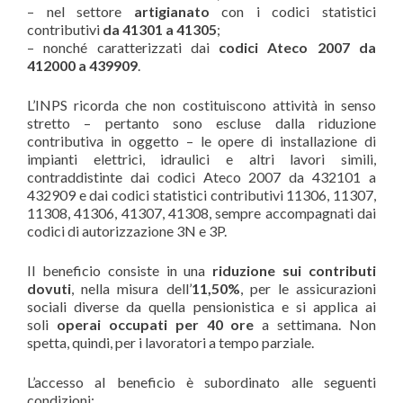
– nel settore
artigianato
con i codici statistici
contributivi
da 41301 a 41305
;
– nonché caratterizzati dai
codici Ateco 2007 da
412000 a 439909
.
L’INPS ricorda che non costituiscono attività in senso
stretto – pertanto sono escluse dalla riduzione
contributiva in oggetto – le opere di installazione di
impianti elettrici, idraulici e altri lavori simili,
contraddistinte dai codici Ateco 2007 da 432101 a
432909 e dai codici statistici contributivi 11306, 11307,
11308, 41306, 41307, 41308, sempre accompagnati dai
codici di autorizzazione 3N e 3P.
Il beneficio consiste in una
riduzione sui contributi
dovuti
, nella misura dell’
11,50%
, per le assicurazioni
sociali diverse da quella pensionistica e si applica ai
soli
operai occupati per 40 ore
a settimana. Non
spetta, quindi, per i lavoratori a tempo parziale.
L’accesso al beneficio è subordinato alle seguenti
condizioni: