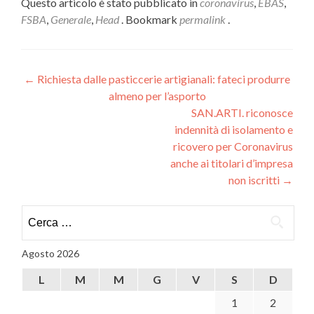
Questo articolo è stato pubblicato in
coronavirus
,
EBAS
,
FSBA
,
Generale
,
Head
. Bookmark
permalink
.
Navigazione
←
Richiesta dalle pasticcerie artigianali: fateci produrre
almeno per l’asporto
articoli
SAN.ARTI. riconosce
indennità di isolamento e
ricovero per Coronavirus
anche ai titolari d’impresa
non iscritti
→
Ricerca
per:
Agosto 2026
L
M
M
G
V
S
D
1
2