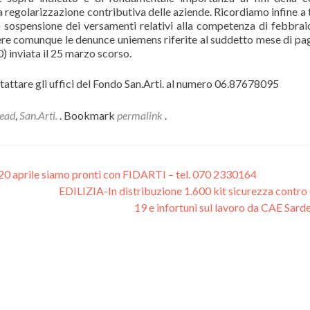
 regolarizzazione contributiva delle aziende. Ricordiamo infine a t
a sospensione dei versamenti relativi alla competenza di febbra
re comunque le denunce uniemens riferite al suddetto mese di pag
) inviata il 25 marzo scorso.
ntattare gli uffici del Fondo San.Arti. al numero 06.87678095
ead
,
San.Arti.
. Bookmark
permalink
.
dì 20 aprile siamo pronti con FIDARTI – tel. 070 2330164
EDILIZIA-In distribuzione 1.600 kit sicurezza contro
19 e infortuni sul lavoro da CAE Sar