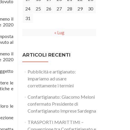
 dovuto
24
25
26
27
28
29
30
31
meno il
le 2020
« Lug
imposta
vuto al
meno il
ARTICOLI RECENTI
le 2020
oggetto
Pubblicità e artigianato:
impariamo ad usare
tere le
correttamente i termini
tiche e
Confartigianato: Giacomo Meloni
confermato Presidente di
loro le
Confartigianato Imprese Sardegna
sezione
TRASPORTI MARITTIMI –
orretta
Convenzione tra Confartigianato e