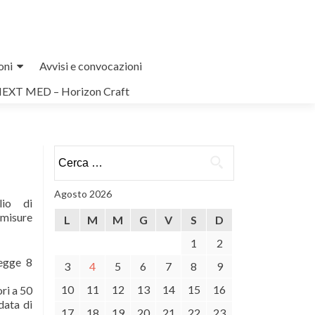
oni
Avvisi e convocazioni
NEXT MED – Horizon Craft
Ricerca
per:
Agosto 2026
lio di
 misure
L
M
M
G
V
S
D
1
2
Legge 8
3
4
5
6
7
8
9
10
11
12
13
14
15
16
ori a 50
data di
17
18
19
20
21
22
23