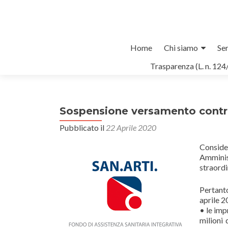
Salta
Home
Chi siamo
Ser
il
Trasparenza (L. n. 124
contenuto
Sospensione versamento contri
Pubblicato il
22 Aprile 2020
Consid
Amminis
straordi
Pertant
aprile 2
• le imp
milioni 