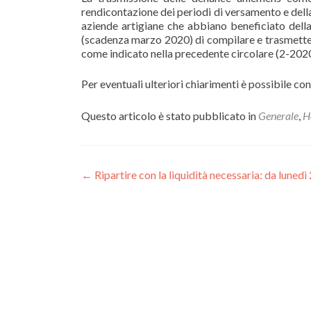
rendicontazione dei periodi di versamento e della
aziende artigiane che abbiano beneficiato dell
(scadenza marzo 2020) di compilare e trasmette
come indicato nella precedente circolare (2-2020
Per eventuali ulteriori chiarimenti è possibile co
Questo articolo è stato pubblicato in
Generale
,
H
Navigazione
←
Ripartire con la liquidità necessaria: da lune
articoli