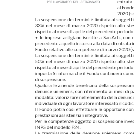
entrata 
al Fondo
2020 (s
La sospensione dei termini è limitata ai soggett
33% nel mese di marzo 2020 rispetto allo ste
rispetto al mese di aprile del precedente periodo
• le imprese artigiane iscritte a San.Arti., con
precedente a quello in corso alla data di entrata
Fondo relativo alle competenze di marzo 2020 (
La sospensione dei termini è limitata ai soggett
50% nel mese di marzo 2020 rispetto allo ste
rispetto al mese di aprile del precedente periodo
imposta Si informa che il Fondo continuerà comu
di sospensione.
Qualora le aziende beneficino della sospension
denunce uniemens, con riferimento ai mesi di pa
modalità: valorizzare nell’elemento della denunc
individuale di ogni lavoratore interessato il cod
Il Fondo potrà così effettuare le opportune conta
prestazioni assistenziali integrative.
Per le competenze oggetto di sospensione invec
INPS del modello F24.
La trasmissione delle denunce uniemens come 