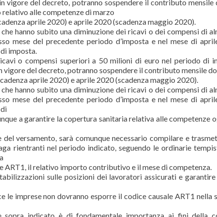
in vigore del decreto, potranno sospendere il contributo mensile
 relativo alle competenze di marzo
cadenza aprile 2020) e aprile 2020 (scadenza maggio 2020).
i che hanno subito una diminuzione dei ricavi o dei compensi di al
sso mese del precedente periodo d’imposta e nel mese di apri
 di imposta.
 ricavi o compensi superiori a 50 milioni di euro nel periodo di 
 in vigore del decreto, potranno sospendere il contributo mensile do
scadenza aprile 2020) e aprile 2020 (scadenza maggio 2020).
i che hanno subito una diminuzione dei ricavi o dei compensi di al
sso mese del precedente periodo d’imposta e nel mese di apri
 di
nque a garantire la copertura sanitaria relativa alle competenze 
e del versamento, sarà comunque necessario compilare e trasmet
ga rientranti nel periodo indicato, seguendo le ordinarie tempis
ia
ice ART1, il relativo importo contributivo e il mese di competenza.
bilizzazioni sulle posizioni dei lavoratori assicurati e garantire 
e le imprese non dovranno esporre il codice causale ART1 nella 
sopra indicato è di fondamentale importanza ai fini della c