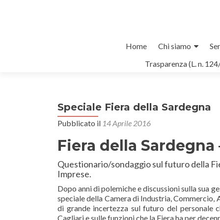
Salta
Home
Chi siamo
Ser
il
Trasparenza (L. n. 124
contenuto
Speciale Fiera della Sardegna
Pubblicato il
14 Aprile 2016
Fiera della Sardegna –
Questionario/sondaggio sul futuro della Fi
Imprese.
Dopo anni di polemiche e discussioni sulla sua ge
speciale della Camera di Industria, Commercio, A
di grande incertezza sul futuro del personale che
Cagliari e sulle funzioni che la Fiera ha per decen