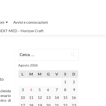
oni
Avvisi e convocazioni
NEXT MED – Horizon Craft
Ricerca
per:
Agosto 2026
L
M
M
G
V
S
D
to
1
2
3
4
5
6
7
8
9
azienda
cenario
10
11
12
13
14
15
16
ntro di
17
18
19
20
21
22
23