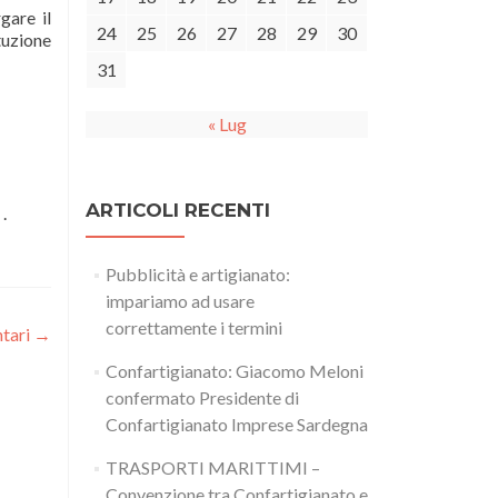
gare il
24
25
26
27
28
29
30
tuzione
31
« Lug
ARTICOLI RECENTI
.
Pubblicità e artigianato:
impariamo ad usare
correttamente i termini
ntari
→
Confartigianato: Giacomo Meloni
confermato Presidente di
Confartigianato Imprese Sardegna
TRASPORTI MARITTIMI –
Convenzione tra Confartigianato e