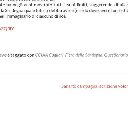
e ha negli anni mostrato tutti i suoi limiti, suggerendo di allar
a la Sardegna quale futuro debba avere (e se lo deve avere) una isti
l’immaginario di ciascuno di noi.
n3Q3lY
ews
e taggato con
CCIAA Cagliari
,
Fiera della Sardegna
,
Questionario
Sanarti: campagna iscrizione volo