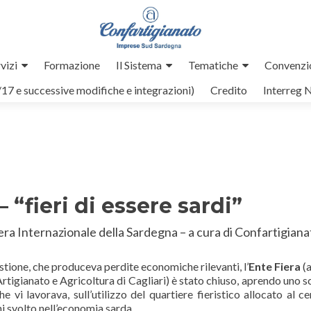
vizi
Formazione
Il Sistema
Tematiche
Convenzi
/17 e successive modifiche e integrazioni)
Credito
Interreg 
 “fieri di essere sardi”
era Internazionale della Sardegna – a cura di Confartigiana
stione, che produceva perdite economiche rilevanti, l’
Ente Fiera
(
rtigianato e Agricoltura di Cagliari) è stato chiuso, aprendo uno s
 vi lavorava, sull’utilizzo del quartiere fieristico allocato al ce
ni svolto nell’economia sarda.