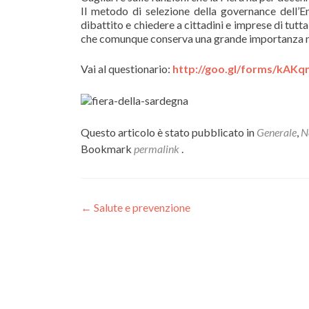
Il metodo di selezione della governance dell’Ent
dibattito e chiedere a cittadini e imprese di tutt
che comunque conserva una grande importanza nel
Vai al questionario:
http://goo.gl/forms/kAKq
Questo articolo è stato pubblicato in
Generale
,
N
Bookmark
permalink
.
Navigazione
←
Salute e prevenzione
articoli