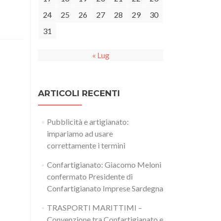
24
25
26
27
28
29
30
31
« Lug
ARTICOLI RECENTI
Pubblicità e artigianato:
impariamo ad usare
correttamente i termini
Confartigianato: Giacomo Meloni
confermato Presidente di
Confartigianato Imprese Sardegna
TRASPORTI MARITTIMI –
Convenzione tra Confartigianato e