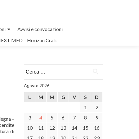
oni
Avvisi e convocazioni
NEXT MED – Horizon Craft
Ricerca
per:
Agosto 2026
L
M
M
G
V
S
D
1
2
3
4
5
6
7
8
9
degna –
perdite
10
11
12
13
14
15
16
tura di
17
18
19
20
21
22
23