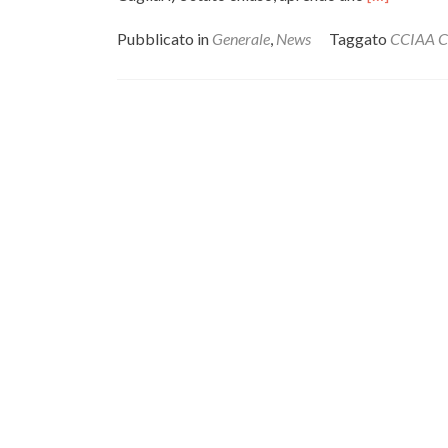
di
piùSpeciale
Pubblicato in
Generale
,
News
Taggato
CCIAA Ca
Fiera
della
Sardegna