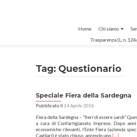
Salta
Home
Chi siamo
Ser
il
Trasparenza (L. n. 124
contenuto
Tag:
Questionario
Speciale Fiera della Sardegna
Pubblicato il
14 Aprile 2016
Fiera della Sardegna – “fieri di essere sardi” Qu
a cura di Confartigianato Imprese. Dopo anni 
economiche rilevanti, l’Ente Fiera (azienda spe
Leggi
Cagliari) è stato chiuso, aprendo uno
[…]