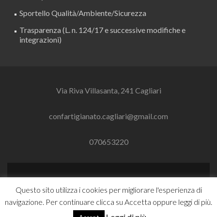
Sportello Qualità/Ambiente/Sicurezza
Trasparenza (L. n. 124/17 e successive modifiche e
integrazioni)
Via Riva Villasanta, 241 Cagliari
confartigianato.cagliari@gmail.com
070653220
Link
Link
Questo sito utilizza i cookies per migliorare l'esperienza di
a
a
navigazione. Per continuare clicca su Accetta oppure leggi di più.
Facebook
Linkedin
Zerif Lite
Sviluppato da
ThemeIsle
Leggi di più