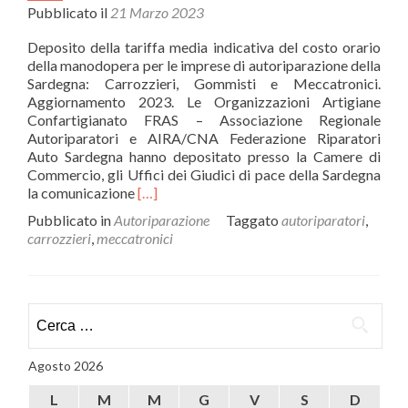
Pubblicato il
21 Marzo 2023
Deposito della tariffa media indicativa del costo orario
della manodopera per le imprese di autoriparazione della
Sardegna: Carrozzieri, Gommisti e Meccatronici.
Aggiornamento 2023. Le Organizzazioni Artigiane
Confartigianato FRAS – Associazione Regionale
Autoriparatori e AIRA/CNA Federazione Riparatori
Auto Sardegna hanno depositato presso la Camere di
Commercio, gli Uffici dei Giudici di pace della Sardegna
Leggi
la comunicazione
[…]
di
Pubblicato in
Autoriparazione
Taggato
autoriparatori
,
piùAutoriparazione:
carrozzieri
,
meccatronici
depositate
le
tariffe
orarie
Ricerca
medie
per:
per
il
Agosto 2026
2023
L
M
M
G
V
S
D