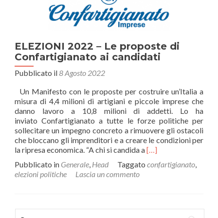
costruttori
di
futuro’.
Il
Premier
ELEZIONI 2022 – Le proposte di
Meloni:
Confartigianato ai candidati
‘Saremo
gli
Pubblicato il
8 Agosto 2022
artigiani
dell’Italia’
Un Manifesto con le proposte per costruire un’Italia a
misura di 4,4 milioni di artigiani e piccole imprese che
danno lavoro a 10,8 milioni di addetti. Lo ha
inviato Confartigianato a tutte le forze politiche per
sollecitare un impegno concreto a rimuovere gli ostacoli
che bloccano gli imprenditori e a creare le condizioni per
Leggi
la ripresa economica. “A chi si candida a
[…]
di
Pubblicato in
Generale
,
Head
Taggato
confartigianato
,
piùELEZIONI
elezioni politiche
Lascia un commento
2022
–
Le
proposte
Ricerca
di