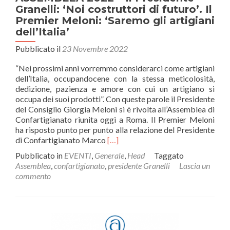
Granelli: ‘Noi costruttori di futuro’. Il
Premier Meloni: ‘Saremo gli artigiani
dell’Italia’
Pubblicato il
23 Novembre 2022
“Nei prossimi anni vorremmo considerarci come artigiani
dell’Italia, occupandocene con la stessa meticolosità,
dedizione, pazienza e amore con cui un artigiano si
occupa dei suoi prodotti”. Con queste parole il Presidente
del Consiglio Giorgia Meloni si è rivolta all’Assemblea di
Confartigianato riunita oggi a Roma. Il Premier Meloni
ha risposto punto per punto alla relazione del Presidente
Leggi
di Confartigianato Marco
[…]
di
Pubblicato in
EVENTI
,
Generale
,
Head
Taggato
piùASSEMBLEA
Assemblea
,
confartigianato
,
presidente Granelli
Lascia un
2022
commento
–
Il
Presidente
Granelli:
‘Noi