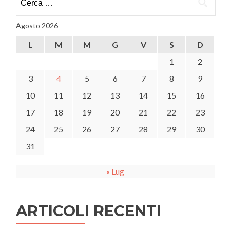
per:
Confartigianato
ai
Agosto 2026
candidati
L
M
M
G
V
S
D
1
2
3
4
5
6
7
8
9
10
11
12
13
14
15
16
17
18
19
20
21
22
23
24
25
26
27
28
29
30
31
« Lug
ARTICOLI RECENTI