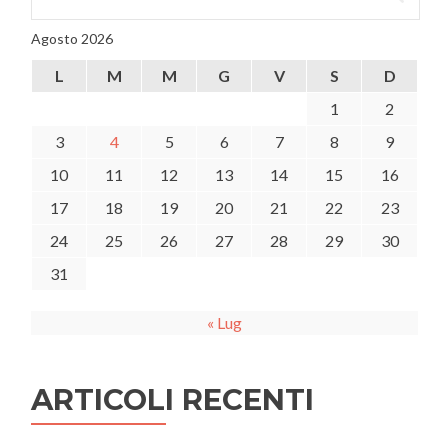
per:
del
MIT
Agosto 2026
che
dà
L
M
M
G
V
S
D
il
via
1
2
agli
3
4
5
6
7
8
9
incentivi.
10
11
12
13
14
15
16
17
18
19
20
21
22
23
24
25
26
27
28
29
30
31
« Lug
ARTICOLI RECENTI