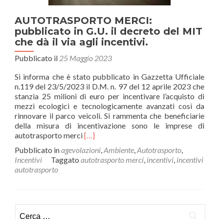
AUTOTRASPORTO MERCI:
pubblicato in G.U. il decreto del MIT
che dà il via agli incentivi.
Pubblicato il
25 Maggio 2023
Si informa che è stato pubblicato in Gazzetta Ufficiale
n.119 del 23/5/2023 il D.M. n. 97 del 12 aprile 2023 che
stanzia 25 milioni di euro per incentivare l’acquisto di
mezzi ecologici e tecnologicamente avanzati così da
rinnovare il parco veicoli. Si rammenta che beneficiarie
della misura di incentivazione sono le imprese di
Leggi
autotrasporto merci
[…]
di
Pubblicato in
agevolazioni
,
Ambiente
,
Autotrasporto
,
piùAUTOTRASPORTO
Incentivi
Taggato
autotrasporto merci
,
incentivi
,
incentivi
MERCI:
autotrasporto
pubblicato
in
G.U.
il
Ricerca
decreto