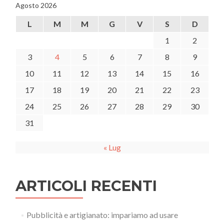
Agosto 2026
la
manifestazione
L
M
M
G
V
S
D
di
interesse
1
2
3
4
5
6
7
8
9
10
11
12
13
14
15
16
17
18
19
20
21
22
23
24
25
26
27
28
29
30
31
« Lug
ARTICOLI RECENTI
Pubblicità e artigianato: impariamo ad usare