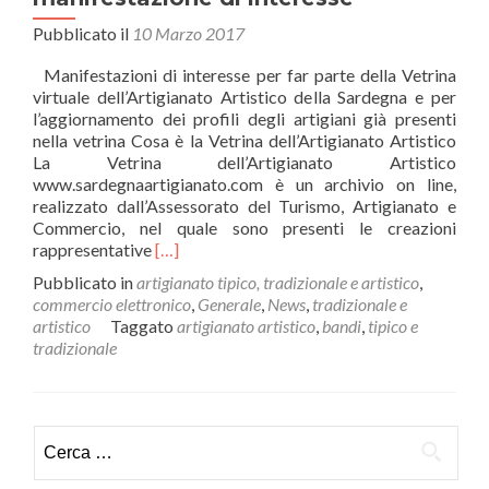
Pubblicato il
10 Marzo 2017
Manifestazioni di interesse per far parte della Vetrina
virtuale dell’Artigianato Artistico della Sardegna e per
l’aggiornamento dei profili degli artigiani già presenti
nella vetrina Cosa è la Vetrina dell’Artigianato Artistico
La Vetrina dell’Artigianato Artistico
www.sardegnaartigianato.com è un archivio on line,
realizzato dall’Assessorato del Turismo, Artigianato e
Commercio, nel quale sono presenti le creazioni
Leggi
rappresentative
[…]
di
Pubblicato in
artigianato tipico, tradizionale e artistico
,
piùVetrina
commercio elettronico
,
Generale
,
News
,
tradizionale e
dell’artigianato
artistico
Taggato
artigianato artistico
,
bandi
,
tipico e
artistico:
tradizionale
c’é
tempo
fino
al
Ricerca
31
per:
marzo
per