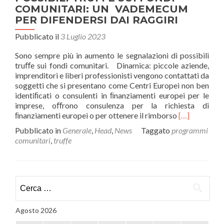
COMUNITARI: UN VADEMECUM
PER DIFENDERSI DAI RAGGIRI
Pubblicato il
3 Luglio 2023
Sono sempre più in aumento le segnalazioni di possibili
truﬀe sui fondi comunitari. Dinamica: piccole aziende,
imprenditori e liberi professionisti vengono contattati da
soggetti che si presentano come Centri Europei non ben
identiﬁcati o consulenti in ﬁnanziamenti europei per le
imprese, oﬀrono consulenza per la richiesta di
Leggi
ﬁnanziamenti europei o per ottenere il rimborso
[…]
di
Pubblicato in
Generale
,
Head
,
News
Taggato
programmi
piùPOSSIBIL
comunitari
,
truffe
TRUFFE
SUI
FONDI
COMUNITAR
Ricerca
UN
per:
VADEMEC
PER
Agosto 2026
DIFENDERSI