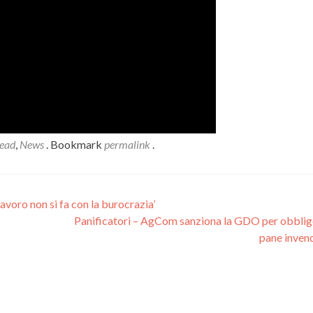
ead
,
News
. Bookmark
permalink
.
voro non si fa con la burocrazia’
Panificatori – AgCom sanziona la GDO per obbligo
pane inven