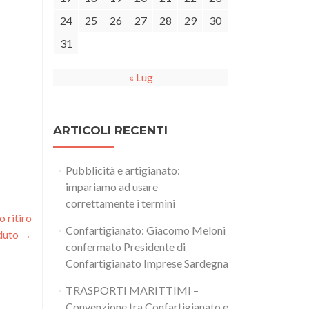
24
25
26
27
28
29
30
31
« Lug
ARTICOLI RECENTI
Pubblicità e artigianato:
impariamo ad usare
correttamente i termini
 ritiro
Confartigianato: Giacomo Meloni
duto
→
confermato Presidente di
Confartigianato Imprese Sardegna
TRASPORTI MARITTIMI –
Convenzione tra Confartigianato e