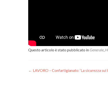
Questo articolo è stato pubblicato in
Generale
,
H
Navigazione
←
LAVORO – Confartigianato: ‘La sicurezza sul la
articoli