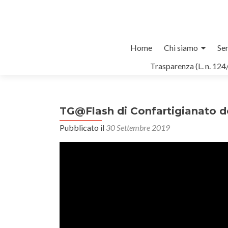
Salta
Home
Chi siamo
Ser
il
Trasparenza (L. n. 124
contenuto
TG@Flash di Confartigianato d
Pubblicato il
30 Settembre 2019