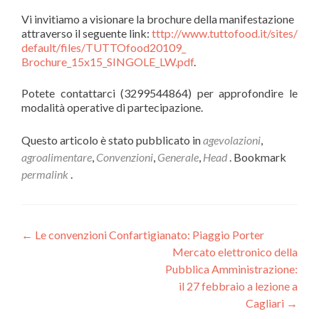
Vi invitiamo a visionare la brochure della manifestazione
attraverso il seguente link:
tttp://www.tuttofood.it/sites/
default/files/TUTTOfood20109_
Brochure_15x15_SINGOLE_LW.pdf
.
Potete contattarci (3299544864) per approfondire le
modalità operative di partecipazione.
Questo articolo è stato pubblicato in
agevolazioni
,
agroalimentare
,
Convenzioni
,
Generale
,
Head
. Bookmark
permalink
.
Navigazione
←
Le convenzioni Confartigianato: Piaggio Porter
Mercato elettronico della
articoli
Pubblica Amministrazione:
il 27 febbraio a lezione a
Cagliari
→