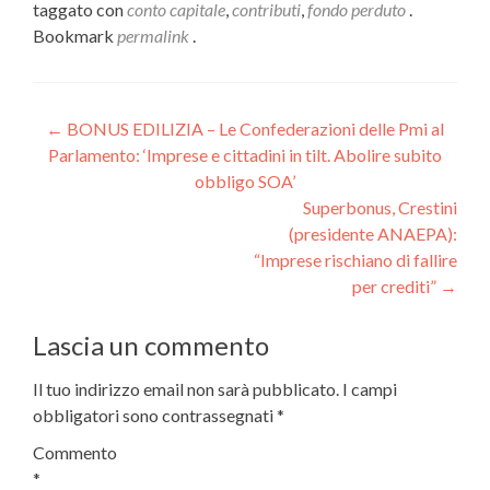
taggato con
conto capitale
,
contributi
,
fondo perduto
.
Bookmark
permalink
.
Navigazione
←
BONUS EDILIZIA – Le Confederazioni delle Pmi al
Parlamento: ‘Imprese e cittadini in tilt. Abolire subito
articoli
obbligo SOA’
Superbonus, Crestini
(presidente ANAEPA):
“Imprese rischiano di fallire
per crediti”
→
Lascia un commento
Il tuo indirizzo email non sarà pubblicato.
I campi
obbligatori sono contrassegnati
*
Commento
*