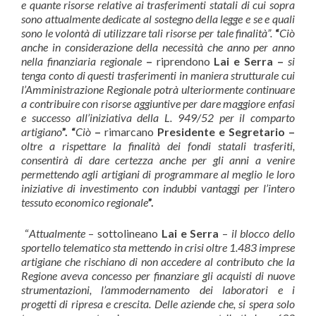
e quante risorse relative ai trasferimenti statali di cui sopra
sono attualmente dedicate al sostegno della legge e se e quali
sono le volontà di utilizzare tali risorse per tale finalità”.
“
Ciò
anche in considerazione della necessità che anno per anno
nella finanziaria regionale
–
riprendono
Lai e Serra –
si
tenga conto di questi trasferimenti in maniera strutturale cui
l’Amministrazione Regionale potrà ulteriormente continuare
a contribuire con risorse aggiuntive per dare maggiore enfasi
e successo all’iniziativa della L. 949/52 per il comparto
artigiano
”. “
Ciò
–
rimarcano
Presidente e Segretario –
oltre a rispettare la finalità dei fondi statali trasferiti,
consentirà di dare certezza anche per gli anni a venire
permettendo agli artigiani di programmare al meglio le loro
iniziative di investimento con indubbi vantaggi per l’intero
tessuto economico regionale
”.
“
Attualmente
– sottolineano
Lai e Serra
–
il blocco dello
sportello telematico sta mettendo in crisi oltre 1.483 imprese
artigiane che rischiano di non accedere al contributo che la
Regione aveva concesso per finanziare gli acquisti di nuove
strumentazioni, l’ammodernamento dei laboratori e i
progetti di ripresa e crescita. Delle aziende che, si spera solo