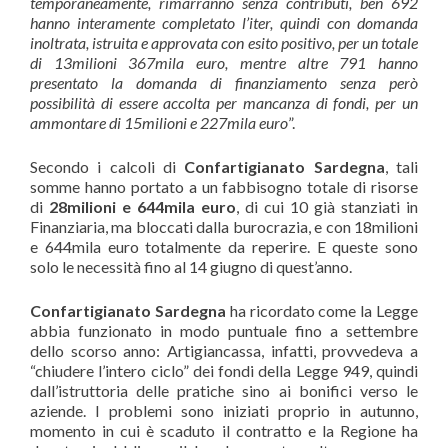
temporaneamente, rimarranno senza contributi, ben 692
hanno interamente completato l’iter, quindi con domanda
inoltrata, istruita e approvata con esito positivo, per un totale
di 13milioni 367mila euro, mentre altre 791 hanno
presentato la domanda di finanziamento senza però
possibilità di essere accolta per mancanza di fondi, per un
ammontare di 15milioni e 227mila euro
”.
Secondo i calcoli di
Confartigianato Sardegna
, tali
somme hanno portato a un fabbisogno totale di risorse
di
28milioni e 644mila euro
, di cui 10 già stanziati in
Finanziaria, ma bloccati dalla burocrazia, e con 18milioni
e 644mila euro totalmente da reperire. E queste sono
solo le necessità fino al 14 giugno di quest’anno.
Confartigianato Sardegna
ha ricordato come la Legge
abbia funzionato in modo puntuale fino a settembre
dello scorso anno: Artigiancassa, infatti, provvedeva a
“chiudere l’intero ciclo” dei fondi della Legge 949, quindi
dall’istruttoria delle pratiche sino ai bonifici verso le
aziende. I problemi sono iniziati proprio in autunno,
momento in cui è scaduto il contratto e la Regione ha