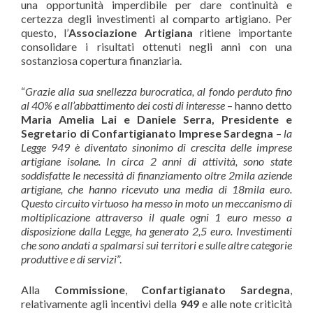
una opportunità imperdibile per dare continuità e
certezza degli investimenti al comparto artigiano. Per
questo, l’
Associazione Artigiana
ritiene importante
consolidare i risultati ottenuti negli anni con una
sostanziosa copertura finanziaria.
“
Grazie alla sua snellezza burocratica, al fondo perduto fino
al 40% e all’abbattimento dei costi di interesse
– hanno detto
Maria Amelia Lai e Daniele Serra, Presidente e
Segretario di Confartigianato Imprese Sardegna
–
la
Legge 949 è diventato sinonimo di crescita delle imprese
artigiane isolane. In circa 2 anni di attività, sono state
soddisfatte le necessità di finanziamento oltre 2mila aziende
artigiane, che hanno ricevuto una media di 18mila euro.
Questo circuito virtuoso ha messo in moto un meccanismo di
moltiplicazione attraverso il quale ogni 1 euro messo a
disposizione dalla Legge, ha generato 2,5 euro. Investimenti
che sono andati a spalmarsi sui territori e sulle altre categorie
produttive e di servizi
”.
Alla
Commissione
,
Confartigianato Sardegna
,
relativamente agli incentivi della
949
e alle note criticità