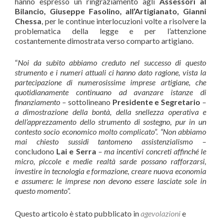
hanno espresso un ringraziamento agli
Assessori al
Bilancio, Giuseppe Fasolino, all’Artigianato, Gianni
Chessa
, per le continue interlocuzioni volte a risolvere la
problematica della legge e per l’attenzione
costantemente dimostrata verso comparto artigiano.
“
Noi da subito abbiamo creduto nel successo di questo
strumento e i numeri attuali ci hanno dato ragione, vista la
partecipazione di numerosissime imprese artigiane, che
quotidianamente continuano ad avanzare istanze di
finanziamento
– sottolineano
Presidente e Segretario
–
a dimostrazione della bontà, della snellezza operativa e
dell’apprezzamento dello strumento di sostegno, pur in un
contesto socio economico molto complicato”.
“Non abbiamo
mai chiesto sussidi tantomeno assistenzialismo –
concludono
Lai e Serra
– ma incentivi concreti affinché le
micro, piccole e medie realtà sarde possano rafforzarsi,
investire in tecnologia e formazione, creare nuova economia
e assumere: le imprese non devono essere lasciate sole in
questo momento”.
Questo articolo è stato pubblicato in
agevolazioni
e