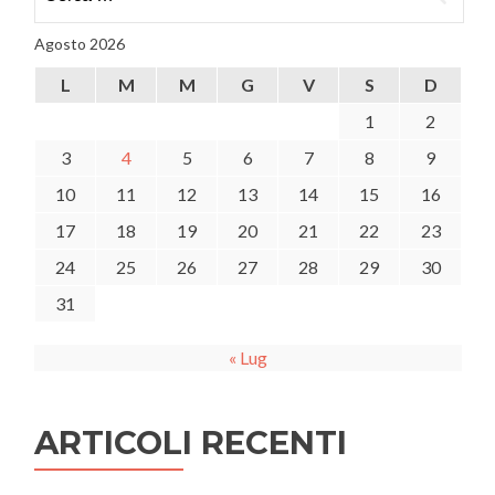
per:
l’operatività
della
Agosto 2026
L.
949/52
L
M
M
G
V
S
D
1
2
3
4
5
6
7
8
9
10
11
12
13
14
15
16
17
18
19
20
21
22
23
24
25
26
27
28
29
30
31
« Lug
ARTICOLI RECENTI