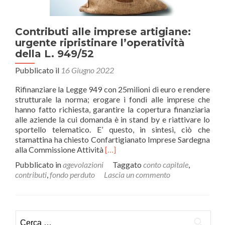
Contributi alle imprese artigiane:
urgente ripristinare l’operatività
della L. 949/52
Pubblicato il
16 Giugno 2022
Rifinanziare la Legge 949 con 25milioni di euro e rendere
strutturale la norma; erogare i fondi alle imprese che
hanno fatto richiesta, garantire la copertura finanziaria
alle aziende la cui domanda è in stand by e riattivare lo
sportello telematico. E’ questo, in sintesi, ciò che
stamattina ha chiesto Confartigianato Imprese Sardegna
Leggi
alla Commissione Attività
[…]
di
Pubblicato in
agevolazioni
Taggato
conto capitale
,
piùContributi
contributi
,
fondo perduto
Lascia un commento
alle
imprese
artigiane:
urgente
Ricerca
ripristinare