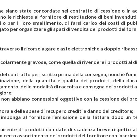
che siano state concordate nel contratto di cessione o in a
no le richieste al fornitore di restituzione di beni invendut
i o per il loro smaltimento, di farsi carico dei costi di pubb
ato per organizzare gli spazi di vendita dei prodotti del forn
ttraverso il ricorso a gare e aste elettroniche a doppio ribass
icolarmente gravose, come quella di rivendere i prodotti al d
del contratto per iscritto prima della consegna, nonché l’om
inazione, della quantità e qualità dei prodotti, della dura
amento, delle modalità di raccolta e consegna dei prodotti a
giore;
e non abbiano connessioni oggettive con la cessione del pr
 mora e delle spese di recupero crediti a danno del creditore;
 imponga al fornitore l’emissione della fattura dopo un t
quirente di prodotti con date di scadenza breve rispetto al
n certo assortimento dei prodotti del fornitore con inserim