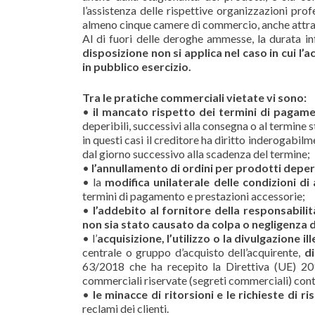
l’assistenza delle rispettive organizzazioni pro
almeno cinque camere di commercio, anche attraver
Al di fuori delle deroghe ammesse, la durata i
disposizione non si applica nel caso in cui l
in pubblico
esercizio.
Tra le pratiche commerciali vietate vi sono:
•
il mancato rispetto dei termini di pagam
deperibili, successivi alla consegna o al termine 
in questi casi il creditore ha diritto inderogabilm
dal giorno successivo alla scadenza del termine;
•
l’annullamento di ordini per prodotti deperi
• la
modifica unilaterale delle condizioni di
termini di pagamento e prestazioni accessorie;
•
l’addebito al fornitore della responsabil
non sia stato causato da colpa o negligenza 
• l’
acquisizione, l’utilizzo o la divulgazione ill
centrale o gruppo d’acquisto dell’acquirente,
di
63/2018 che ha recepito la Direttiva (UE) 20
commerciali riservate (segreti commerciali) contro 
•
le minacce di ritorsioni e le richieste di r
reclami dei clienti.