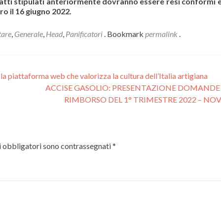
ratti stipulati anteriormente dovranno essere resi conformi e
o il 16 giugno 2022.
tare
,
Generale
,
Head
,
Panificatori
. Bookmark
permalink
.
la piattaforma web che valorizza la cultura dell’Italia artigiana
ACCISE GASOLIO: PRESENTAZIONE DOMANDE 
RIMBORSO DEL 1° TRIMESTRE 2022 – NO
i obbligatori sono contrassegnati
*