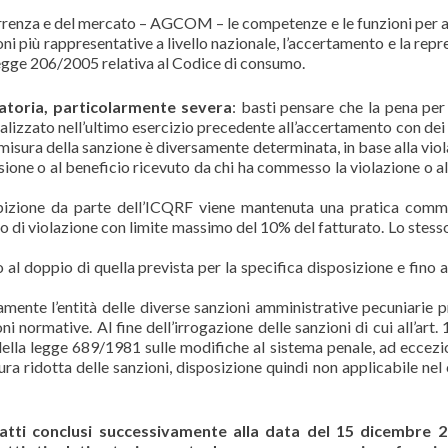
rrenza e del mercato – AGCOM – le competenze e le funzioni per a
ni più rappresentative a livello nazionale, l’accertamento e la repr
 legge 206/2005 relativa al Codice di consumo.
natoria, particolarmente severa
: basti pensare che la pena per
realizzato nell’ultimo esercizio precedente all’accertamento con dei
misura della sanzione è diversamente determinata, in base alla viol
sione o al beneficio ricevuto da chi ha commesso la violazione o all
nibizione da parte dell’ICQRF viene mantenuta una pratica comm
po di violazione con limite massimo del 10% del fatturato. Lo stesso
al doppio di quella prevista per la specifica disposizione e fino al
amente l’entità delle diverse sanzioni amministrative pecuniarie p
ni normative. Al fine dell’irrogazione delle sanzioni di cui all’art. 
della legge 689/1981 sulle modifiche al sistema penale, ad eccezi
ra ridotta delle sanzioni, disposizione quindi non applicabile nel 
ratti conclusi successivamente alla data del 15 dicembre 2