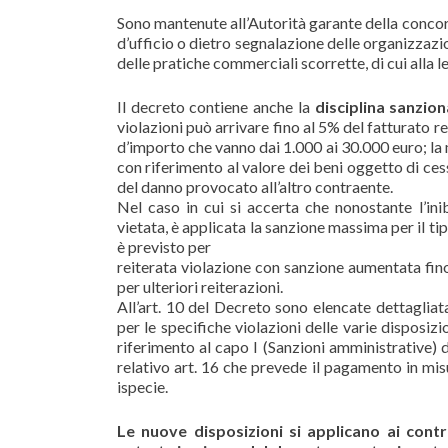
Sono mantenute all’Autorità garante della conco
d’ufficio o dietro segnalazione delle organizzazio
delle pratiche commerciali scorrette, di cui alla
Il decreto contiene anche la
disciplina sanzio
violazioni può arrivare fino al 5% del fatturato 
d’importo che vanno dai 1.000 ai 30.000 euro; la 
con riferimento al valore dei beni oggetto di ces
del danno provocato all’altro contraente.
Nel caso in cui si accerta che nonostante l’i
vietata, è applicata la sanzione massima per il ti
è previsto per
reiterata violazione con sanzione aumentata fino 
per ulteriori reiterazioni.
All’art. 10 del Decreto sono elencate dettagliat
per le specifiche violazioni delle varie disposizio
riferimento al capo I (Sanzioni amministrative) 
relativo art. 16 che prevede il pagamento in misu
ispecie.
Le nuove disposizioni si applicano ai cont