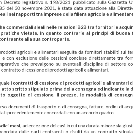
 Decreto legislativo n. 198/2021, pubblicato sulla Gazzetta Uf
85 del 30 novembre 2021, è stata data attuazione alla Diretti
ali nei rapporti tra imprese della filiera agricola e alimentare
he commerciali sleali nelle relazioni B2B tra fornitori e acquir
 pratiche vietate, in quanto contrarie ai principi di buona
contraente alla sua controparte.
prodotti agricoli e alimentari eseguite da fornitori stabiliti sul te
, e con esclusione delle cessioni concluse direttamente tra forn
perative che prevalgono su eventuali discipline di settore c
 contratto di cessione di prodotti agricoli e alimentari.
quale i
contratti di cessione di prodotti agricoli e alimentari
tto scritto stipulato prima della consegna ed indicante la 
tto oggetto di cessione, il prezzo, le modalità di consegn
rso documenti di trasporto o di consegna, fatture, ordini di acqu
 stati precedentemente concordati con un accordo quadro.
dici mesi,
ad eccezione dei casi in cui una durata minore sia giusti
ncordata dalle parti contraenti o risulti da un contratto stipul