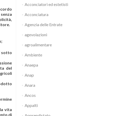
Acconciatori ed estetisti
ccordo
i senza
Acconciatura
licità,
itore.
Agenzia delle Entrate
agevolazioni
o;
agroalimentare
i sotto
Ambiente
issione
Anaepa
ta del
gricoli
Anap
odotto
Anara
Ancos
ermine
Appalti
la vita
ento di
Apprendistato