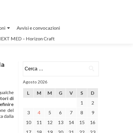
oni
Avvisi e convocazioni
NEXT MED – Horizon Craft
la
Ricerca
per:
Agosto 2026
qualche
L
M
M
G
V
S
D
tori di
1
2
efinire
one del
3
4
5
6
7
8
9
ta dalla
10
11
12
13
14
15
16
17
18
19
20
21
22
23