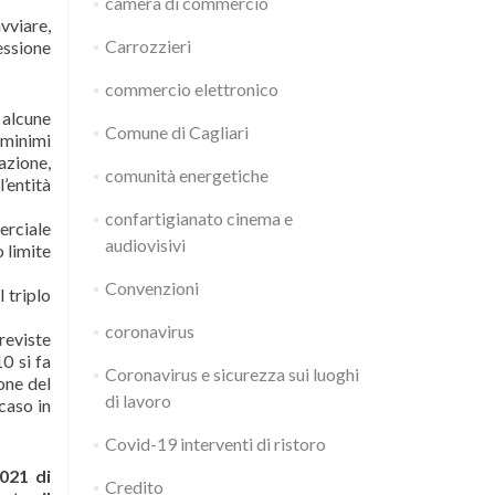
camera di commercio
vviare,
Carrozzieri
essione
commercio elettronico
 alcune
Comune di Cagliari
 minimi
azione,
comunità energetiche
’entità
confartigianato cinema e
erciale
audiovisivi
 limite
Convenzioni
 triplo
coronavirus
reviste
10 si fa
Coronavirus e sicurezza sui luoghi
one del
di lavoro
caso in
Covid-19 interventi di ristoro
021 di
Credito