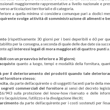
fessionali maggiormente rappresentative a livello nazionale e pres
so articolazioni territoriali e di categoria.
nferiore a quella minima si considera comunque pari a dodici me
’acquirente svolge attività di somministrazione di alimenti e 
ento
(rispettivamente 30 giorni per i beni deperibili e 60 per que
stabilito per la consegna, a seconda di quale delle due date sia succ
ente agli
interessi legali di mora maggiorati di quattro punti
a 
bili con un preavviso inferiore a 30 giorni;
 acquisto
quanto a luogo, tempi e modalità della fornitura, quanti
ità per il deterioramento dei prodotti quando tale deterio
del fornitore stesso
;
ecita
, da parte dell’acquirente o di soggetti facenti parte della m
 segreti commerciali del fornitore
ai sensi del decreto legisla
16/943 sulla protezione del know-how riservato e delle infor
l’acquisizione, l’utilizzo e la divulgazione illeciti;
isarcimento
da parte dell’acquirente per i costi sostenuti per l’es