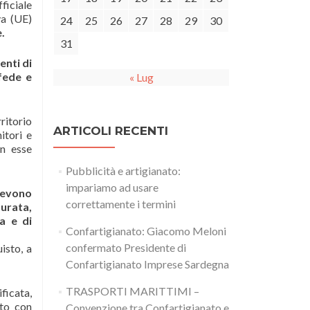
ficiale
va (UE)
24
25
26
27
28
29
30
.
31
enti di
 fede e
« Lug
rritorio
ARTICOLI RECENTI
itori e
on esse
Pubblicità e artigianato:
impariamo ad usare
 devono
correttamente i termini
durata,
a e di
Confartigianato: Giacomo Meloni
confermato Presidente di
isto, a
Confartigianato Imprese Sardegna
TRASPORTI MARITTIMI –
ficata,
ato con
Convenzione tra Confartigianato e