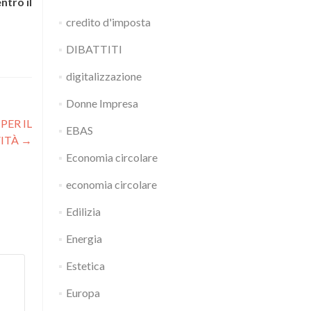
ntro il
credito d'imposta
DIBATTITI
digitalizzazione
Donne Impresa
PER IL
EBAS
VITÀ
→
Economia circolare
economia circolare
Edilizia
Energia
Estetica
Europa