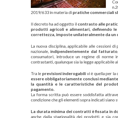
Con
n.2
2019/633 in materia di
pratiche commerciali sle
Il decreto ha ad oggetto il
contrasto alle pratic
prodotti agricoli e alimentari, definendo le
correttezza, imposte unilateralmente da un 
La nuova disciplina, applicabile alle cessioni di 
nazionale,
indipendentemente dal fatturato
consumatori, introduce un regime di norme im
contrastanti, qualunque sia la legge applicabile al
Tra le
previsioni inderogabili
vi è quella per la 
essere obbligatoriamente conclusi mediante a
la quantità e le caratteristiche del prodo
pagamento.
La forma scritta può essere soddisfatta attrave
condizione che gli elementi sopra indicati siano
La durata minima dei contratti è fissata in do
anche dalla stagionalità dei prodotti, e sia co