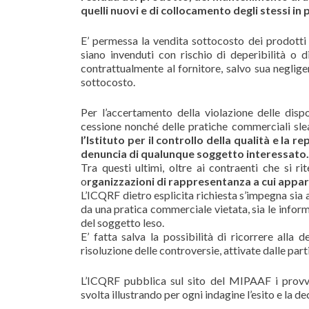
quelli nuovi e di collocamento degli stessi in p
E’ permessa la vendita sottocosto dei prodotti a
siano invenduti con rischio di deperibilità o d
contrattualmente al fornitore, salvo sua negligen
sottocosto.
Per l’accertamento della violazione delle dispos
cessione nonché delle pratiche commerciali slea
l’Istituto per il controllo della qualità e la
denuncia di qualunque soggetto interessato.
Tra questi ultimi, oltre ai contraenti che si r
o
rganizzazioni di rappresentanza a cui appart
L’ICQRF dietro esplicita richiesta s’impegna sia 
da una pratica commerciale vietata, sia le infor
del soggetto leso.
E’ fatta salva la possibilità di ricorrere alla
risoluzione delle controversie, attivate dalle part
L’ICQRF pubblica sul sito del MIPAAF i provved
svolta illustrando per ogni indagine l’esito e la de