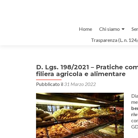
Salta
Home
Chi siamo
Ser
il
Trasparenza (L. n. 124
contenuto
D. Lgs. 198/2021 – Pratiche comm
filiera agricola e alimentare
Pubblicato il
31 Marzo 2022
Dia
mes
ben
riv
con
GDO