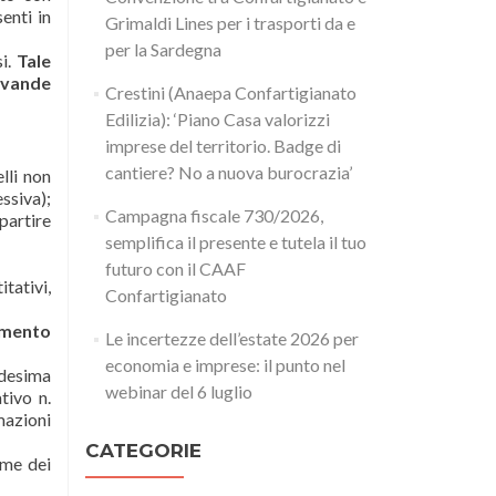
enti in
Grimaldi Lines per i trasporti da e
per la Sardegna
si.
Tale
bevande
Crestini (Anaepa Confartigianato
Edilizia): ‘Piano Casa valorizzi
imprese del territorio. Badge di
cantiere? No a nuova burocrazia’
lli non
essiva);
Campagna fiscale 730/2026,
partire
semplifica il presente e tutela il tuo
futuro con il CAAF
tativi,
Confartigianato
ramento
Le incertezze dell’estate 2026 per
economia e imprese: il punto nel
edesima
webinar del 6 luglio
tivo n.
mazioni
CATEGORIE
ame dei