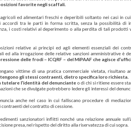
osizioni favorite negli scaffali.
gricoli ed alimentari freschi e deperibili soltanto nei casi in cui
i accordi tra le parti in forma scritta, senza la possibilità di 
za, i costi relativi al deperimento o alla perdita di tali prodotti 
izioni relative ai principi ed agli elementi essenziali dei contr
li ed alla irrogazione delle relative sanzioni amministrative è d
 repressione delle frodi – ICQRF – del MiPAAF che agisce d’uffic
itengano vittime di una pratica commerciale vietata, risultano a
engono gli stessi contraenti, dietro specifica loro richiesta.
a
tutelare l’identità del denunciante
o di chi si ritiene essere st
mazioni che se divulgate potrebbero ledere gli interessi del denunc
 denuncia anche nel caso in cui falliscano procedure di mediazio
i contraenti del contratto di cessione.
imenti sanzionatori inflitti nonché una relazione annuale sull’a
cisione presa, nel rispetto del diritto alla riservatezza di cui sopra.