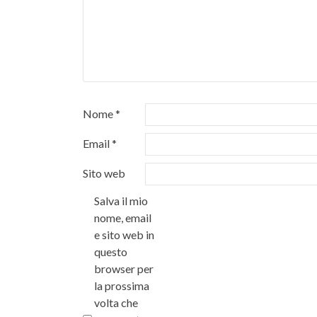
Nome
*
Email
*
Sito web
Salva il mio
nome, email
e sito web in
questo
browser per
la prossima
volta che