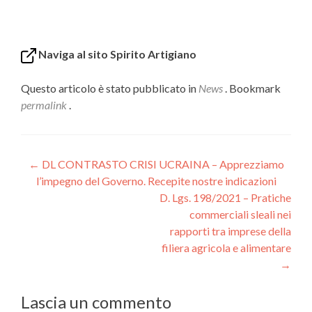
Naviga al sito Spirito Artigiano
Questo articolo è stato pubblicato in
News
. Bookmark
permalink
.
Navigazione
←
DL CONTRASTO CRISI UCRAINA – Apprezziamo
l’impegno del Governo. Recepite nostre indicazioni
articoli
D. Lgs. 198/2021 – Pratiche
commerciali sleali nei
rapporti tra imprese della
filiera agricola e alimentare
→
Lascia un commento