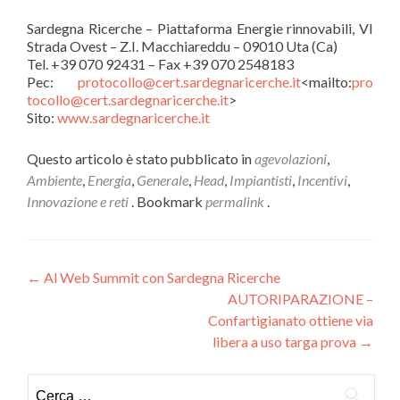
Sardegna Ricerche – Piattaforma Energie rinnovabili, VI
Strada Ovest – Z.I. Macchiareddu – 09010 Uta (Ca)
Tel. +39 070 92431 – Fax +39 070 2548183
Pec:
protocollo@cert.
sardegnaricerche.it
<mailto:
pro
tocollo@cert.sardegnaricerche.
it
>
Sito:
www.sardegnaricerche.it
Questo articolo è stato pubblicato in
agevolazioni
,
Ambiente
,
Energia
,
Generale
,
Head
,
Impiantisti
,
Incentivi
,
Innovazione e reti
. Bookmark
permalink
.
Navigazione
←
Al Web Summit con Sardegna Ricerche
AUTORIPARAZIONE –
articoli
Confartigianato ottiene via
libera a uso targa prova
→
Ricerca