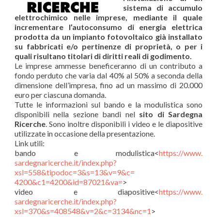
sistema di accumulo
elettrochimico nelle imprese, mediante il quale
incrementare l’autoconsumo di energia elettrica
prodotta da un impianto fotovoltaico già installato
su fabbricati e/o pertinenze di proprietà, o per i
quali risultano titolari di diritti reali di godimento.
Le imprese ammesse beneficeranno di un contributo a
fondo perduto che varia dal 40% al 50% a seconda della
dimensione dell’impresa, fino ad un massimo di 20.000
euro per ciascuna domanda.
Tutte le informazioni sul bando e la modulistica sono
disponibili nella sezione bandi nel
sito di Sardegna
Ricerche
. Sono inoltre disponibili i video e le diapositive
utilizzate in occasione della presentazione.
Link utili:
bando e modulistica<
https://www.
sardegnaricerche.it/index.php?
xsl=558&tipodoc=3&s=13&v=9&c=
4200&c1=4200&id=87021&va=
>
video e diapositive<
https://www.
sardegnaricerche.it/index.php?
xsl=370&s=408548&v=2&c=3134&
nc=1
>