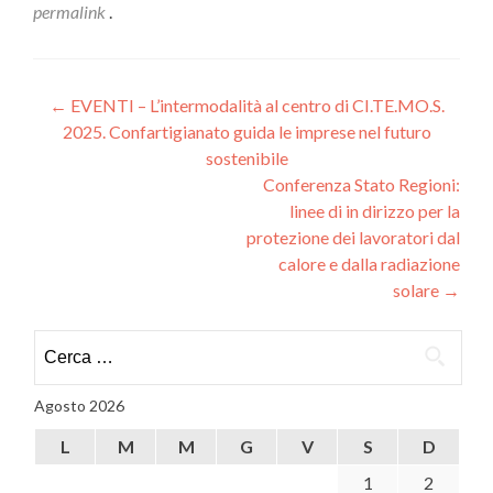
permalink
.
Navigazione
←
EVENTI – L’intermodalità al centro di CI.TE.MO.S.
2025. Confartigianato guida le imprese nel futuro
articoli
sostenibile
Conferenza Stato Regioni:
linee di in dirizzo per la
protezione dei lavoratori dal
calore e dalla radiazione
solare
→
Ricerca
per:
Agosto 2026
L
M
M
G
V
S
D
1
2