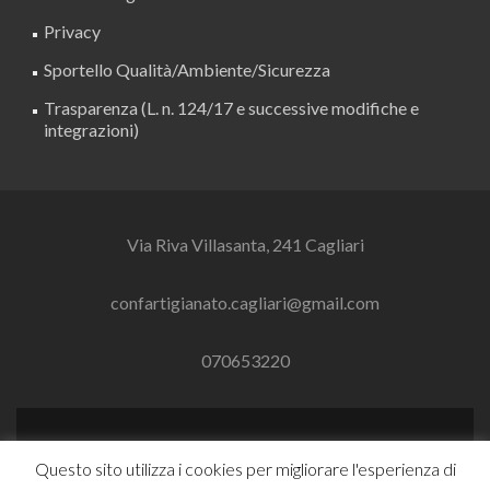
Privacy
Sportello Qualità/Ambiente/Sicurezza
Trasparenza (L. n. 124/17 e successive modifiche e
integrazioni)
Via Riva Villasanta, 241 Cagliari
confartigianato.cagliari@gmail.com
070653220
Link
Link
Questo sito utilizza i cookies per migliorare l'esperienza di
a
a