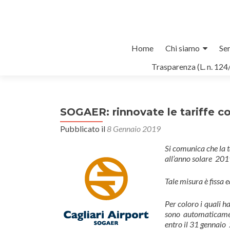
Salta
Home
Chi siamo
Ser
il
Trasparenza (L. n. 124
contenuto
SOGAER: rinnovate le tariffe c
Pubblicato il
8 Gennaio 2019
Si comunica che la t
all’anno solare 201
Tale misura è fissa 
Per coloro i quali h
sono automaticamen
entro il 31 gennaio