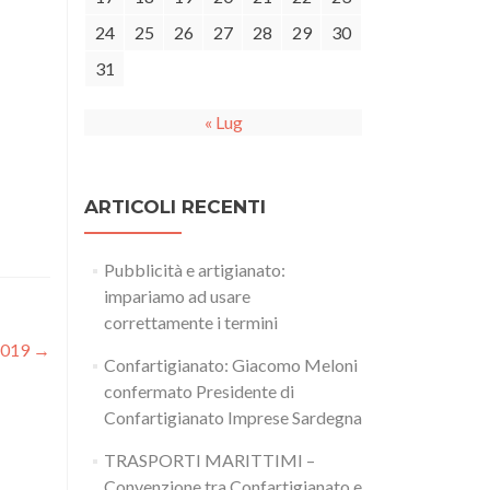
24
25
26
27
28
29
30
31
« Lug
ARTICOLI RECENTI
Pubblicità e artigianato:
impariamo ad usare
correttamente i termini
 2019
→
Confartigianato: Giacomo Meloni
confermato Presidente di
Confartigianato Imprese Sardegna
TRASPORTI MARITTIMI –
Convenzione tra Confartigianato e