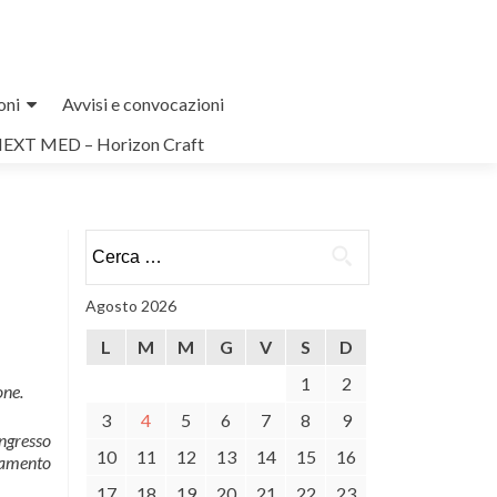
oni
Avvisi e convocazioni
NEXT MED – Horizon Craft
Ricerca
per:
Agosto 2026
L
M
M
G
V
S
D
1
2
one.
3
4
5
6
7
8
9
ingresso
10
11
12
13
14
15
16
gamento
17
18
19
20
21
22
23