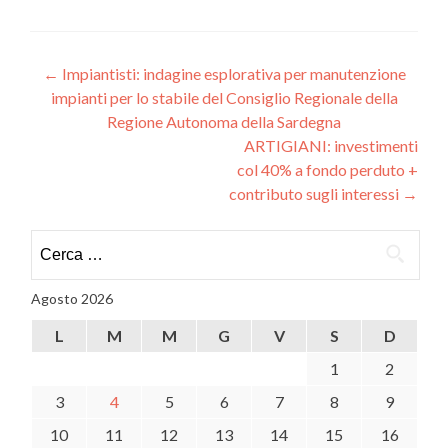
Navigazione
←
Impiantisti: indagine esplorativa per manutenzione
impianti per lo stabile del Consiglio Regionale della
articoli
Regione Autonoma della Sardegna
ARTIGIANI: investimenti
col 40% a fondo perduto +
contributo sugli interessi
→
Ricerca
per:
Agosto 2026
L
M
M
G
V
S
D
1
2
3
4
5
6
7
8
9
10
11
12
13
14
15
16