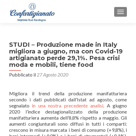
MOSTR
STUDI – Produzione made in Italy
migliora a giugno, ma con Covid-19
artigianato perde 29,1%. Pesa crisi
moda e mobili, tiene food
Pubblicato il
27 Agosto 2020
Migliora il trend della produzione manifatturiera
secondo i dati pubblicati dall’Istat ad agosto, come
segnalato
in una nostra precedente analisi
. A giugno
2020 l’indice destagionalizzato della produzione
manifatturiera aumenta dell’8,8% rispetto a maggio. Gli
aumenti congiunturali sono diffusi
in tutti i comparti:
crescono in misura marcata i beni di consumo (+9,8%), i
beni intermedi (+9,0%) e i beni di strumentali (+8,1%).