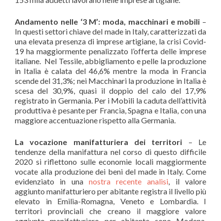
Andamento nelle ‘3 M’: moda, macchinari e mobili
–
In questi settori chiave del made in Italy, caratterizzati da
una elevata presenza di imprese artigiane, la crisi Covid-
19 ha maggiormente penalizzato l’offerta delle imprese
italiane. Nel Tessile, abbigliamento e pelle la produzione
in Italia è calata del 46,6% mentre la moda in Francia
scende del 31,3%; nei Macchinari la produzione in Italia è
scesa del 30,9%, quasi il doppio del calo del 17,9%
registrato in Germania. Per i Mobili la caduta dell’attività
produttiva è pesante per Francia, Spagna e Italia, con una
maggiore accentuazione rispetto alla Germania.
La vocazione manifatturiera dei territori
– Le
tendenze della manifattura nel corso di questo difficile
2020 si riflettono sulle economie locali maggiormente
vocate alla produzione dei beni del made in Italy. Come
evidenziato in una
nostra recente analisi
, il valore
aggiunto manifatturiero per abitante registra il livello più
elevato in Emilia-Romagna, Veneto e Lombardia. I
territori provinciali che creano il maggiore valore
aggiunto manifatturiero per abitante sono Modena,