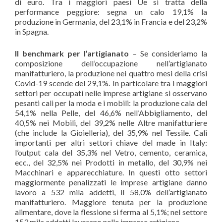
di euro. Tra i maggiori paesi Ue si tratta della
performance peggiore: segna un calo 19,1% la
produzione in Germania, del 23,1% in Francia e del 23,2%
in Spagna.
Il benchmark per l’artigianato
– Se consideriamo la
composizione dell’occupazione nell’artigianato
manifatturiero, la produzione nei quattro mesi della crisi
Covid-19 scende del 29,1%. In particolare tra i maggiori
settori per occupati nelle imprese artigiane si osservano
pesanti cali per la moda e i mobili: la produzione cala del
54,1% nella Pelle, del 46,6% nell’Abbigliamento, del
40,5% nei Mobili, del 39,2% nelle Altre manifatturiere
(che include la Gioielleria), del 35,9% nel Tessile. Cali
importanti per altri settori chiave del made in Italy:
l’output cala del 35,3% nel Vetro, cemento, ceramica,
ecc., del 32,5% nei Prodotti in metallo, del 30,9% nei
Macchinari e apparecchiature. In questi otto settori
maggiormente penalizzati le imprese artigiane danno
lavoro a 532 mila addetti, il 58,0% dell’artigianato
manifatturiero. Maggiore tenuta per la produzione
alimentare, dove la flessione si ferma al 5,1%; nel settore
153 mila addetti lavorano nelle imprese artigiane.