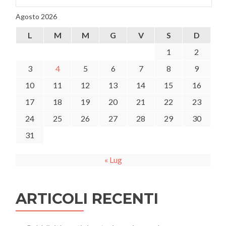
candidati
Governatore
Agosto 2026
dentro
le
L
M
M
G
V
S
D
imprese
sarde
1
2
3
4
5
6
7
8
9
10
11
12
13
14
15
16
17
18
19
20
21
22
23
24
25
26
27
28
29
30
31
« Lug
ARTICOLI RECENTI