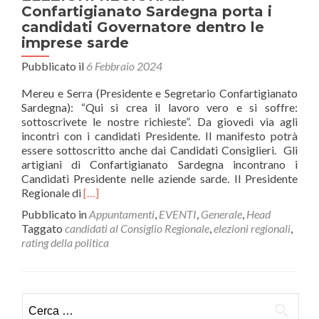
Confartigianato Sardegna porta i
candidati Governatore dentro le
imprese sarde
Pubblicato il
6 Febbraio 2024
Mereu e Serra (Presidente e Segretario Confartigianato
Sardegna): “Qui si crea il lavoro vero e si soffre:
sottoscrivete le nostre richieste”. Da giovedì via agli
incontri con i candidati Presidente. Il manifesto potrà
essere sottoscritto anche dai Candidati Consiglieri. Gli
artigiani di Confartigianato Sardegna incontrano i
Candidati Presidente nelle aziende sarde. Il Presidente
Leggi
Regionale di
[…]
di
Pubblicato in
Appuntamenti
,
EVENTI
,
Generale
,
Head
piùELEZIONI
Taggato
candidati al Consiglio Regionale
,
elezioni regionali
,
REGIONALI
rating della politica
–
Confartigianato
Sardegna
porta
Ricerca
i
per: