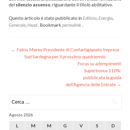
del
silenzio assenso
, riguardante il titolo abilitativo.
Questo articolo è stato pubblicato in
Edilizia
,
Energia
,
Generale
,
Head
. Bookmark
permalink
.
Navigazione
←
Fabio Mereu Presidente di Confartigianato Imprese
Sud Sardegna per il prossimo quadriennio
articoli
Focus su adempimenti
Superbonus 110%:
pubblicata la guida
dell’Agenzia delle Entrate
→
Ricerca
per:
Agosto 2026
L
M
M
G
V
S
D