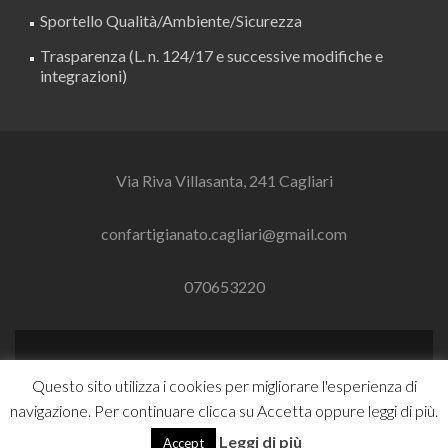
Sportello Qualità/Ambiente/Sicurezza
Trasparenza (L. n. 124/17 e successive modifiche e
integrazioni)
Via Riva Villasanta, 241 Cagliari
confartigianato.cagliari@gmail.com
070653220
Link
Link
Questo sito utilizza i cookies per migliorare l'esperienza di
a
a
navigazione. Per continuare clicca su Accetta oppure leggi di più.
Facebook
Linkedin
Zerif Lite
Sviluppato da
ThemeIsle
Leggi di più
Accept